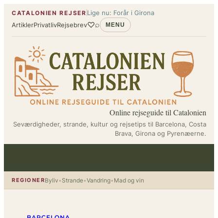
Spring
Lige nu: Forår i Girona
CATALONIEN REJSER
til
♡
⌕
Artikler
Privatliv
Rejsebrev
MENU
indhold
Online rejseguide til Catalonien
Seværdigheder, strande, kultur og rejsetips til Barcelona, Costa
Brava, Girona og Pyrenæerne.
REGIONER
Byliv
•
Strande
•
Vandring
•
Mad og vin
BARCELONA