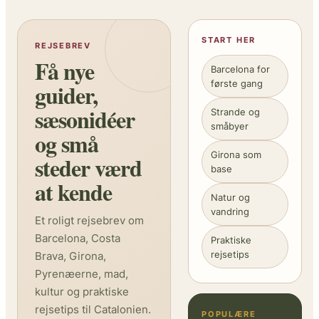
START HER
REJSEBREV
Få nye
Barcelona for
første gang
guider,
sæsonidéer
Strande og
småbyer
og små
Girona som
steder værd
base
at kende
Natur og
vandring
Et roligt rejsebrev om
Barcelona, Costa
Praktiske
rejsetips
Brava, Girona,
Pyrenæerne, mad,
kultur og praktiske
rejsetips til Catalonien.
POPULÆRE