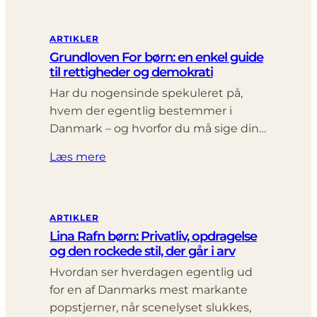
ARTIKLER
Grundloven For børn: en enkel guide
til rettigheder og demokrati
Har du nogensinde spekuleret på,
hvem der egentlig bestemmer i
Danmark – og hvorfor du må sige din…
Læs mere
ARTIKLER
Lina Rafn børn: Privatliv, opdragelse
og den rockede stil, der går i arv
Hvordan ser hverdagen egentlig ud
for en af Danmarks mest markante
popstjerner, når scenelyset slukkes,