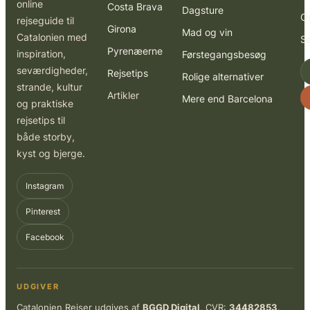
online
Costa Brava
Dagsture
O
rejseguide til
Girona
Mad og vin
Catalonien med
S
Pyrenæerne
inspiration,
Førstegangsbesøg
seværdigheder,
Rejsetips
Rolige alternativer
strande, kultur
Artikler
Mere end Barcelona
og praktiske
rejsetips til
både storby,
kyst og bjerge.
Instagram
Pinterest
Facebook
UDGIVER
Catalonien Rejser udgives af
BGGD Digital
, CVR:
34482853
.