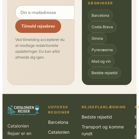
SØGNINGER
Barcelona
Tilmeld rejsebrev
Costa Brava
Girona
Ved tilmelding accepterer du
at modtage redaktionelle
Pyrenæerne
opdateringer. Du kan altid
afmelde dig igen.
Mad og vin
Bedste rejsetid
UDFORSK
REJSEPLANLÆGNING
K
REGIONER
Bedste rejsetid
b
Barcelona
Catalonien
Transport og komme
Pr
Catalonien
Rejser er en
rundt
R