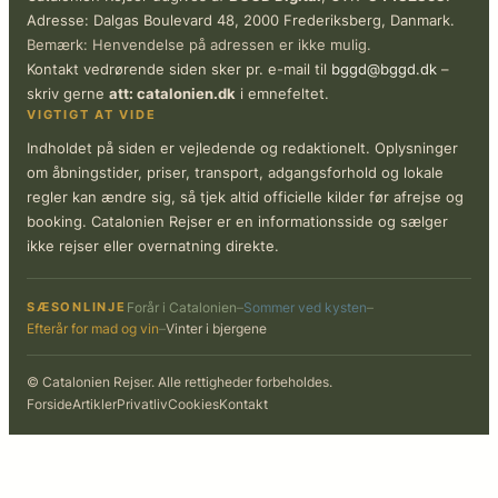
Adresse: Dalgas Boulevard 48, 2000 Frederiksberg, Danmark.
Bemærk: Henvendelse på adressen er ikke mulig.
Kontakt vedrørende siden sker pr. e-mail til
bggd@bggd.dk
–
skriv gerne
att: catalonien.dk
i emnefeltet.
VIGTIGT AT VIDE
Indholdet på siden er vejledende og redaktionelt. Oplysninger
om åbningstider, priser, transport, adgangsforhold og lokale
regler kan ændre sig, så tjek altid officielle kilder før afrejse og
booking. Catalonien Rejser er en informationsside og sælger
ikke rejser eller overnatning direkte.
SÆSONLINJE
Forår i Catalonien
–
Sommer ved kysten
–
Efterår for mad og vin
–
Vinter i bjergene
© Catalonien Rejser. Alle rettigheder forbeholdes.
Forside
Artikler
Privatliv
Cookies
Kontakt