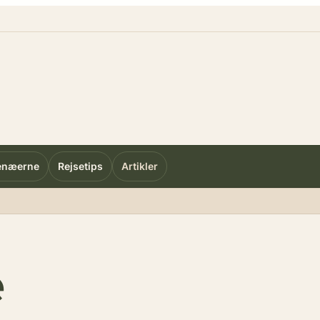
enæerne
Rejsetips
Artikler
e