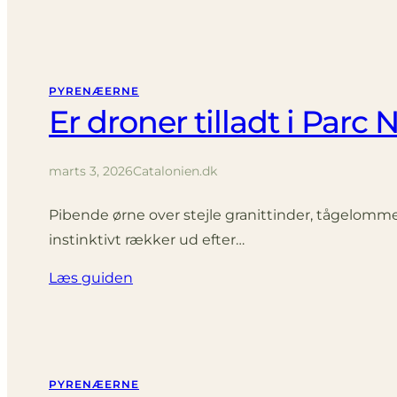
PYRENÆERNE
Er droner tilladt i Parc 
marts 3, 2026
Catalonien.dk
Pibende ørne over stejle granittinder, tågelommer
instinktivt rækker ud efter…
Læs guiden
PYRENÆERNE