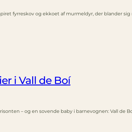
yspiret fyrreskov og ekkoet af murmeldyr, der blander si
r i Vall de Boí
risonten – og en sovende baby i barnevognen: Vall de Boí