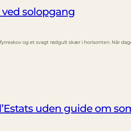
an ved solopgang
f fyrreskov og et svagt rød­gult skær i horisonten. Når d
d’Estats uden guide om s