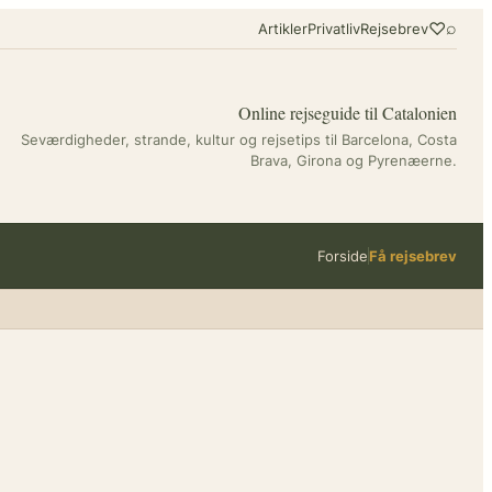
♡
⌕
Artikler
Privatliv
Rejsebrev
Online rejseguide til Catalonien
Seværdigheder, strande, kultur og rejsetips til Barcelona, Costa
Brava, Girona og Pyrenæerne.
Forside
Få rejsebrev