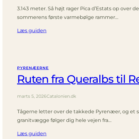
3.143 meter. Så højt rager Pica d’Estats op over d
sommerens første varmebølge rammer…
Læs guiden
PYRENÆERNE
Ruten fra Queralbs til 
marts 5, 2026
Catalonien.dk
Tågerne letter over de takkede Pyrenæer, og et s
granitvægge følger dig hele vejen fra…
Læs guiden