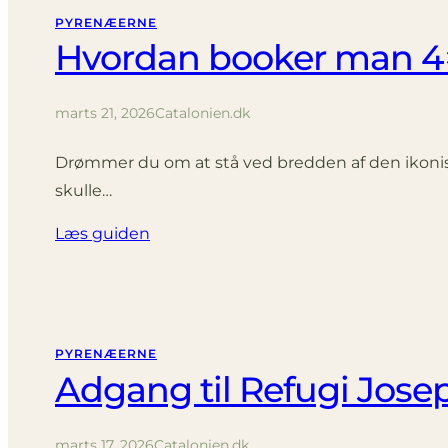
PYRENÆERNE
Hvordan booker man 4×
marts 21, 2026
Catalonien.dk
Drømmer du om at stå ved bredden af den ikoniske
skulle…
Læs guiden
PYRENÆERNE
Adgang til Refugi Jose
marts 17, 2026
Catalonien.dk