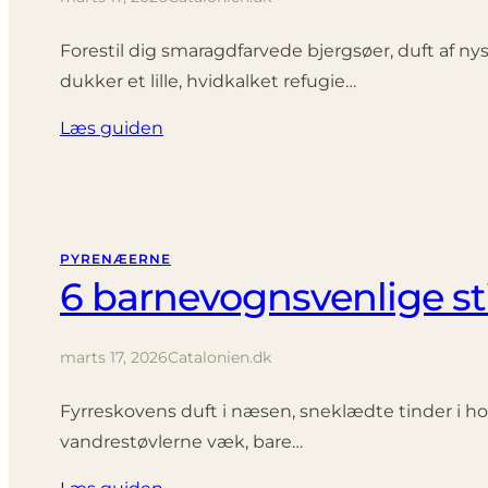
Forestil dig smaragdfarvede bjergsøer, duft af n
dukker et lille, hvidkalket refugie…
Læs guiden
PYRENÆERNE
6 barnevognsvenlige stie
marts 17, 2026
Catalonien.dk
Fyrreskovens duft i næsen, sneklædte tinder i ho
vandrestøvlerne væk, bare…