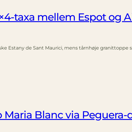
4-taxa mellem Espot og A
 Estany de Sant Maurici, mens tårnhøje granit­toppe spej
p Maria Blanc via Peguera-