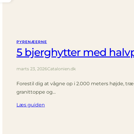
PYRENÆERNE
5 bjerghytter med halvp
marts 23, 2026
Catalonien.dk
Forestil dig at vågne op i 2.000 meters højde, træ
granit­toppe og…
Læs guiden