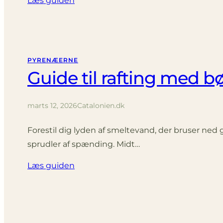
Læs guiden
PYRENÆERNE
Guide til rafting med b
marts 12, 2026
Catalonien.dk
Forestil dig lyden af smeltevand, der bruser ne
sprudler af spænding. Midt…
Læs guiden