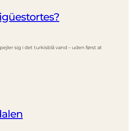
igüestortes?
ler sig i det turkisblå vand – uden først at
dalen