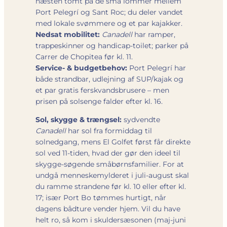
næsten tomt på de små lommer mellem
Port Pelegrí og Sant Roc; du deler vandet
med lokale svømmere og et par kajakker.
Nedsat mobilitet:
Canadell
har ramper,
trappeskinner og handicap-toilet; parker på
Carrer de Chopitea før kl. 11.
Service- & budgetbehov:
Port Pelegrí har
både strandbar, udlejning af SUP/kajak og
et par gratis ferskvandsbrusere – men
prisen på solsenge falder efter kl. 16.
Sol, skygge & trængsel:
sydvendte
Canadell
har sol fra formiddag til
solnedgang, mens El Golfet først får direkte
sol ved 11-tiden, hvad der gør den ideel til
skygge-søgende småbørnsfamilier. For at
undgå menneskemylderet i juli-august skal
du ramme strandene før kl. 10 eller efter kl.
17; især Port Bo tømmes hurtigt, når
dagens bådture vender hjem. Vil du have
helt ro, så kom i skuldersæsonen (maj-juni