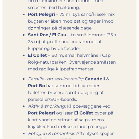
110 m. Finkornet sand blandet med
småsten; blid hældning.
Port Pelegrí
– 75 m. Lys sand/kiesel-mix;
bugten er åben mod øst og tager imod
dønninger på blæsende dage.
Sant Roc / El Cau
– to små lommer (35 +
25 m) af groft sand, indrammet af
klipper og hvide facader.
El Golfet
– 60 m, smal halvmåne i Cap
Roig-naturparken. Overvejende småsten
med rødlige klippefragmenter.
Familie- og servicevenlig:
Canadell
&
Port Bo
har sommertid livredder,
toiletter, brusere samt udlejning af
parasoller/SUP-boards.
Aktiv & snorkling:
Klippevæggene ved
Port Pelegrí
og især
El Golfet
byder på
klart vand og stimer af salps, mens
kajakker kan trækkes i land på begge.
Fotogen & romantisk:
Aftenlyset spejler