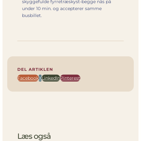
skyggefulde fyrretræskyst-begge nås på
under 10 min. og accepterer samme
busbillet.
DEL ARTIKLEN
Facebook
X
LinkedIn
Pinterest
Læs også