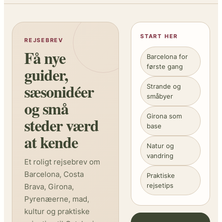
START HER
REJSEBREV
Få nye
Barcelona for
første gang
guider,
sæsonidéer
Strande og
småbyer
og små
Girona som
steder værd
base
at kende
Natur og
vandring
Et roligt rejsebrev om
Barcelona, Costa
Praktiske
rejsetips
Brava, Girona,
Pyrenæerne, mad,
kultur og praktiske