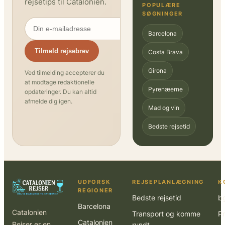
rejsetips til Catalonien.
POPULÆRE
SØGNINGER
Barcelona
Tilmeld rejsebrev
Costa Brava
Girona
Ved tilmelding accepterer du
at modtage redaktionelle
Pyrenæerne
opdateringer. Du kan altid
afmelde dig igen.
Mad og vin
Bedste rejsetid
UDFORSK
REJSEPLANLÆGNING
K
REGIONER
Bedste rejsetid
b
Barcelona
Catalonien
Transport og komme
Pr
Catalonien
Rejser er en
rundt