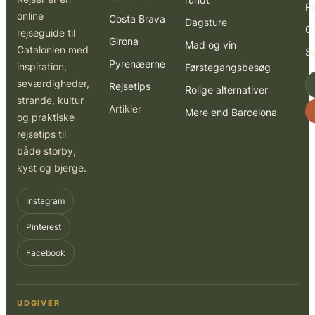
R
online
Costa Brava
Dagsture
O
rejseguide til
Girona
Mad og vin
Catalonien med
S
Pyrenæerne
inspiration,
Førstegangsbesøg
seværdigheder,
Rejsetips
Rolige alternativer
strande, kultur
Artikler
Mere end Barcelona
og praktiske
rejsetips til
både storby,
kyst og bjerge.
Instagram
Pinterest
Facebook
UDGIVER