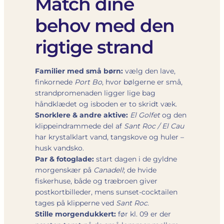
Match dine
behov med den
rigtige strand
Familier med små børn:
vælg den lave,
finkornede
Port Bo
, hvor bølgerne er små,
strandpromenaden ligger lige bag
håndklædet og isboden er to skridt væk.
Snorklere & andre aktive:
El Golfet
og den
klippeindrammede del af
Sant Roc / El Cau
har krystalklart vand, tangskove og huler –
husk vandsko.
Par & fotoglade:
start dagen i de gyldne
morgenskær på
Canadell
; de hvide
fiskerhuse, både og træbroen giver
postkortbilleder, mens sunset-cocktailen
tages på klipperne ved
Sant Roc
.
Stille morgendukkert:
før kl. 09 er der