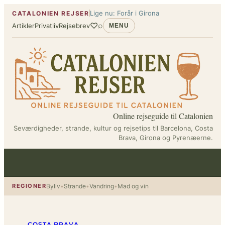
Spring
Lige nu: Forår i Girona
CATALONIEN REJSER
til
♡
⌕
Artikler
Privatliv
Rejsebrev
MENU
indhold
Online rejseguide til Catalonien
Seværdigheder, strande, kultur og rejsetips til Barcelona, Costa
Brava, Girona og Pyrenæerne.
REGIONER
Byliv
•
Strande
•
Vandring
•
Mad og vin
COSTA BRAVA