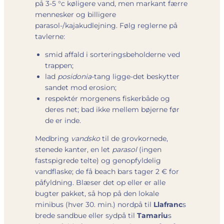
på 3-5 °c køligere vand, men markant færre
mennesker og billigere
parasol-/kajakudlejning. Følg reglerne på
tavlerne:
smid affald i sorteringsbeholderne ved
trappen;
lad
posidonia
-tang ligge-det beskytter
sandet mod erosion;
respektér morgenens fiskerbåde og
deres net; bad ikke mellem bøjerne før
de er inde.
Medbring
vandsko
til de grovkornede,
stenede kanter, en let
parasol
(ingen
fastspigrede telte) og genopfyldelig
vandflaske; de få beach bars tager 2 € for
påfyldning. Blæser det op eller er alle
bugter pakket, så hop på den lokale
minibus (hver 30. min.) nordpå til
Llafranc
s
brede sandbue eller sydpå til
Tamariu
s