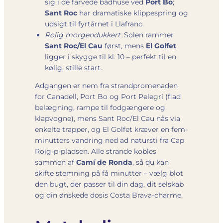
sig i de farvede bådhuse ved
Port Bo
;
Sant Roc
har dramatiske klippespring og
udsigt til fyrtårnet i Llafranc.
Rolig morgendukkert:
Solen rammer
Sant Roc/El Cau
først, mens
El Golfet
ligger i skygge til kl. 10 – perfekt til en
kølig, stille start.
Adgangen er nem fra strandpromenaden
for Canadell, Port Bo og Port Pelegrí (flad
belægning, rampe til fodgængere og
klapvogne), mens Sant Roc/El Cau nås via
enkelte trapper, og El Golfet kræver en fem-
minutters vandring ned ad natursti fra Cap
Roig-p-pladsen. Alle strande kobles
sammen af
Camí de Ronda
, så du kan
skifte stemning på få minutter – vælg blot
den bugt, der passer til din dag, dit selskab
og din ønskede dosis Costa Brava-charme.