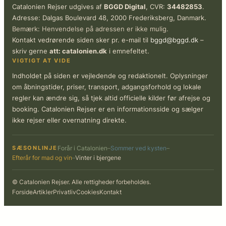
Catalonien Rejser udgives af
BGGD Digital
, CVR:
34482853
.
Adresse: Dalgas Boulevard 48, 2000 Frederiksberg, Danmark.
Bemærk: Henvendelse på adressen er ikke mulig.
Kontakt vedrørende siden sker pr. e-mail til
bggd@bggd.dk
–
skriv gerne
att: catalonien.dk
i emnefeltet.
VIGTIGT AT VIDE
Indholdet på siden er vejledende og redaktionelt. Oplysninger
om åbningstider, priser, transport, adgangsforhold og lokale
regler kan ændre sig, så tjek altid officielle kilder før afrejse og
booking. Catalonien Rejser er en informationsside og sælger
ikke rejser eller overnatning direkte.
SÆSONLINJE
Forår i Catalonien
–
Sommer ved kysten
–
Efterår for mad og vin
–
Vinter i bjergene
© Catalonien Rejser. Alle rettigheder forbeholdes.
Forside
Artikler
Privatliv
Cookies
Kontakt