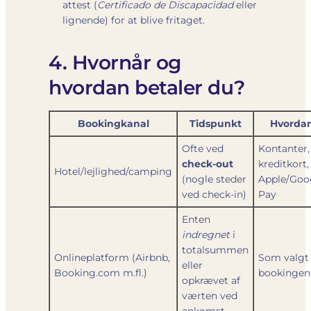
attest (
Certificado de Discapacidad
eller
lignende) for at blive fritaget.
4. Hvornår og
hvordan betaler du?
Bookingkanal
Tidspunkt
Hvorda
Ofte ved
Kontanter,
check-out
kreditkort,
Hotel/lejlighed/camping
(nogle steder
Apple/Goo
ved check-in)
Pay
Enten
indregnet
i
totalsummen
Onlineplatform (Airbnb,
Som valgt 
eller
Booking.com m.fl.)
bookingen
opkrævet af
værten ved