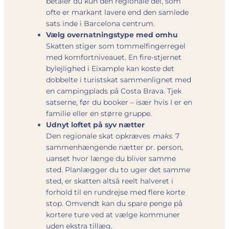
betaler du kun den regionale del, som
ofte er markant lavere end den samlede
sats inde i Barcelona centrum.
Vælg overnatningstype med omhu
Skatten stiger som tommelfingerregel
med komfortniveauet. En fire-stjernet
bylejlighed i Eixample kan koste det
dobbelte i turistskat sammenlignet med
en campingplads på Costa Brava. Tjek
satserne, før du booker – især hvis I er en
familie eller en større gruppe.
Udnyt loftet på syv nætter
Den regionale skat opkræves
maks.
7
sammenhængende nætter pr. person,
uanset hvor længe du bliver samme
sted. Planlægger du to uger det samme
sted, er skatten altså reelt halveret i
forhold til en rundrejse med flere korte
stop. Omvendt kan du spare penge på
kortere ture ved at vælge kommuner
uden ekstra tillæg.