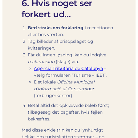
6. Hvis noget ser
forkert ud…
Bed straks om forklaring
i receptionen
eller hos værten.
Tag billeder af prisopslaget og
kvitteringen.
Får du ingen løsning, kan du indgive
reclamación
(klage) via:
Agència Tributària de Catalunya
–
vælg formularen “Turisme – IEET”.
Det lokale
Oficina Municipal
d’Informació al Consumidor
(forbrugerkontor).
Betal altid det opkrævede beløb først;
tilbagesøg det bagefter, hvis fejlen
bekræftes.
Med disse enkle trin kan du lynhurtigt
tjekke, om turistskatten stemmer – og