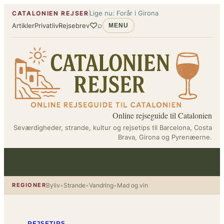
Spring
Lige nu: Forår i Girona
CATALONIEN REJSER
til
♡
⌕
Artikler
Privatliv
Rejsebrev
MENU
indhold
Online rejseguide til Catalonien
Seværdigheder, strande, kultur og rejsetips til Barcelona, Costa
Brava, Girona og Pyrenæerne.
REGIONER
Byliv
•
Strande
•
Vandring
•
Mad og vin
REJSETIPS