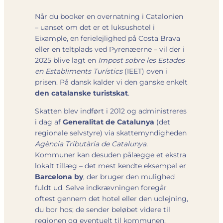
Når du booker en overnatning i Catalonien
– uanset om det er et luksushotel i
Eixample, en ferielejlighed på Costa Brava
eller en teltplads ved Pyrenæerne – vil der i
2025 blive lagt en
Impost sobre les Estades
en Establiments Turístics
(IEET) oven i
prisen. På dansk kalder vi den ganske enkelt
den catalanske turistskat
.
Skatten blev indført i 2012 og administreres
i dag af
Generalitat de Catalunya
(det
regionale selvstyre) via skatte­myndigheden
Agència Tributària de Catalunya
.
Kommuner kan desuden pålægge et ekstra
lokalt tillæg – det mest kendte eksempel er
Barcelona by
, der bruger den mulighed
fuldt ud. Selve ind­krævningen foregår
oftest gennem det hotel eller den udlejning,
du bor hos; de sender beløbet videre til
regionen og eventuelt til kommunen.