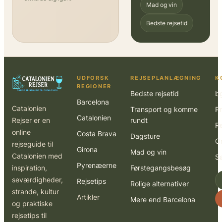
Mad og vin
Bedste rejsetid
UDFORSK
REJSEPLANLÆGNING
K
REGIONER
Bedste rejsetid
b
Barcelona
Catalonien
Transport og komme
Pr
Catalonien
Rejser er en
rundt
R
online
Costa Brava
Dagsture
O
rejseguide til
Girona
Mad og vin
Catalonien med
S
Pyrenæerne
inspiration,
Førstegangsbesøg
seværdigheder,
Rejsetips
Rolige alternativer
strande, kultur
Artikler
Mere end Barcelona
og praktiske
rejsetips til