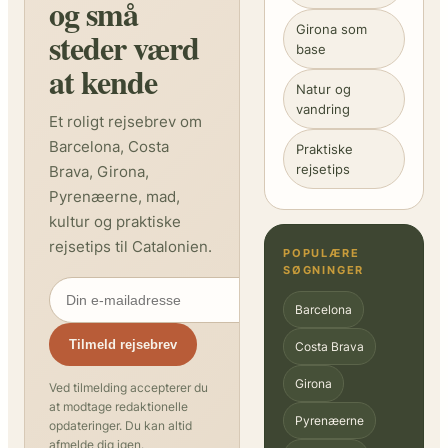
og små
Girona som
steder værd
base
at kende
Natur og
vandring
Et roligt rejsebrev om
Barcelona, Costa
Praktiske
rejsetips
Brava, Girona,
Pyrenæerne, mad,
kultur og praktiske
rejsetips til Catalonien.
POPULÆRE
SØGNINGER
Barcelona
Tilmeld rejsebrev
Costa Brava
Girona
Ved tilmelding accepterer du
at modtage redaktionelle
Pyrenæerne
opdateringer. Du kan altid
afmelde dig igen.