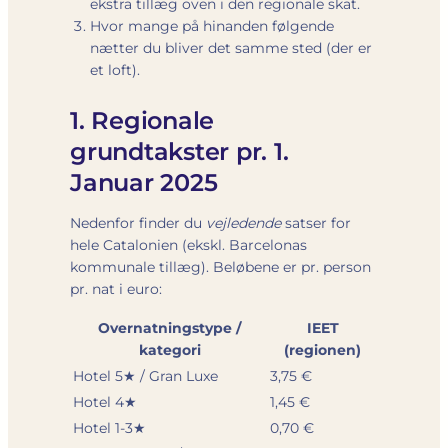
ekstra tillæg oven i den regionale skat.
Hvor mange på hinanden følgende
nætter du bliver det samme sted (der er
et loft).
1. Regionale
grundtakster pr. 1.
Januar 2025
Nedenfor finder du
vejledende
satser for
hele Catalonien (ekskl. Barcelonas
kommunale tillæg). Beløbene er pr. person
pr. nat i euro:
Overnatningstype /
IEET
kategori
(regionen)
Hotel 5★ / Gran Luxe
3,75 €
Hotel 4★
1,45 €
Hotel 1-3★
0,70 €