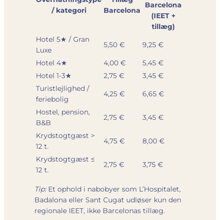
Barcelona
/ kategori
Barcelona
(IEET +
tillæg)
Hotel 5★ / Gran
5,50 €
9,25 €
Luxe
Hotel 4★
4,00 €
5,45 €
Hotel 1-3★
2,75 €
3,45 €
Turistlejlighed /
4,25 €
6,65 €
feriebolig
Hostel, pension,
2,75 €
3,45 €
B&B
Krydstogtgæst >
4,75 €
8,00 €
12 t.
Krydstogtgæst ≤
2,75 €
3,75 €
12 t.
Tip:
Et ophold i nabobyer som L’Hospitalet,
Badalona eller Sant Cugat udløser kun den
regionale IEET, ikke Barcelonas tillæg.