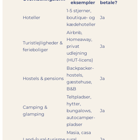
eksempler
betale?
1-5 stjerner,
Hoteller
boutique- og
Ja
kædehoteller
Airbnb,
Homeaway,
Turistlejligheder &
privat
Ja
ferieboliger
udlejning
(HUT-licens)
Backpacker-
hostels,
Hostels & pensions
Ja
gæstehuse,
B&B
Teltpladser,
hytter,
Camping &
bungalows,
Ja
glamping
autocamper-
pladser
Masia, casa
Land-/rural-turisme
rural,
Ja