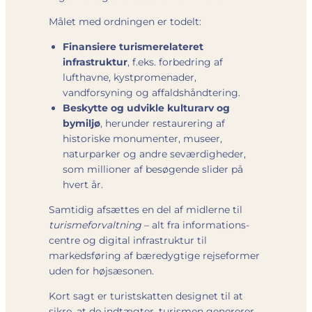
Målet med ordningen er todelt:
Finansiere turisme­relateret
infrastruktur
, f.eks. forbedring af
lufthavne, kyst­promenader,
vandforsyning og affalds­håndtering.
Beskytte og udvikle kulturarv og
bymiljø
, herunder restaurering af
historiske monumenter, museer,
naturparker og andre seværdigheder,
som millioner af besøgende slider på
hvert år.
Samtidig afsættes en del af midlerne til
turismeforvaltning
– alt fra informations­
centre og digital infrastruktur til
markedsføring af bæredygtige rejse­former
uden for højsæsonen.
Kort sagt er turistskatten designet til at
sikre, at de indtægter, turismen genererer,