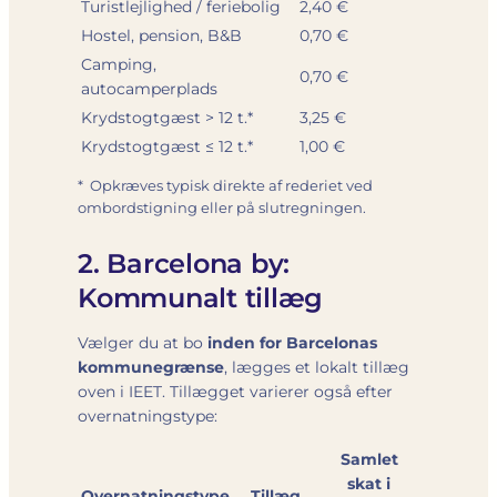
Turistlejlighed / feriebolig
2,40 €
Hostel, pension, B&B
0,70 €
Camping,
0,70 €
autocamperplads
Krydstogtgæst > 12 t.*
3,25 €
Krydstogtgæst ≤ 12 t.*
1,00 €
* Opkræves typisk direkte af rederiet ved
ombordstigning eller på slutregningen.
2. Barcelona by:
Kommunalt tillæg
Vælger du at bo
inden for Barcelonas
kommunegrænse
, lægges et lokalt tillæg
oven i IEET. Tillægget varierer også efter
overnatningstype:
Samlet
skat i
Overnatningstype
Tillæg