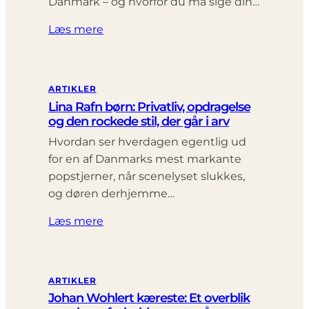
Danmark – og hvorfor du må sige din…
Læs mere
ARTIKLER
Lina Rafn børn: Privatliv, opdragelse
og den rockede stil, der går i arv
Hvordan ser hverdagen egentlig ud
for en af Danmarks mest markante
popstjerner, når scenelyset slukkes,
og døren derhjemme…
Læs mere
ARTIKLER
Johan Wohlert kæreste: Et overblik