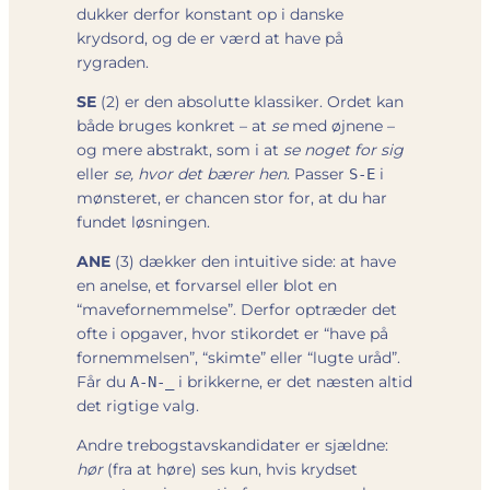
dukker derfor konstant op i danske
krydsord, og de er værd at have på
rygraden.
SE
(2) er den absolutte klassiker. Ordet kan
både bruges konkret – at
se
med øjnene –
og mere abstrakt, som i at
se noget for sig
eller
se, hvor det bærer hen
. Passer
i
S-E
mønsteret, er chancen stor for, at du har
fundet løsningen.
ANE
(3) dækker den intuitive side: at have
en anelse, et forvarsel eller blot en
“mavefornemmelse”. Derfor optræder det
ofte i opgaver, hvor stikordet er “have på
fornemmelsen”, “skimte” eller “lugte uråd”.
Får du
i brikkerne, er det næsten altid
A-N-_
det rigtige valg.
Andre trebogstavskandidater er sjældne:
hør
(fra at høre) ses kun, hvis krydset