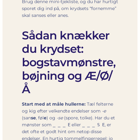
Brug denne mini-tjekliste, og du har hurtigt
sporet dig ind på, om krydsets “fornemme”
skal sanses eller anes.
Sådan knækker
du krydset:
bogstavmønstre,
bøjning og Æ/Ø/
Å
Start med at måle hullerne:
Tæl felterne
og kig efter velkendte endelser som
-e
(san
se
, føl
e
) og
-se
(spore, tolke). Har du et
mønster som
eller
, er
_ _ _ E
_ _ _ S E
det ofte et godt hint om netop disse
endelser. En hurtig tommelfingerregel: jo