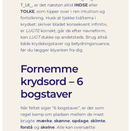
, er det næsten altid
INDSE
eller
T_LK_
TOLKE
, som tipper over i ren intuition og
fortolkning. Husk at tjekke tid/tema i
krydset: skriver bladet konsekvent infinitiv,
er
LUGTE
korrekt; går de efter navneform,
kan
LUGT
dukke op andetsteds. Brug altså
både krydsbogstaver og betydningsnuance,
før du lægger blyanten fra dig.
Fornemme
krydsord – 6
bogstaver
Når feltet siger “6 bogstaver”, er der som
regel kamp om pladsen mellem de mest
brugte:
mærke
,
skønne
,
opdage
,
skimte
,
forstå
og
skelne
. Alle kan oversætte