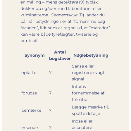
en måling – mens
detektere
(9) typisk
dukker op i gåder med laboratorie- eller
kriminaltema.
Gennemskue
(11) lander du
på, når betydningen er at “fornemme bag
facaden”, lidt som at regne ud, at “matador”
kan være både tyrefægter, tv-serie og
brætspil.
Antal
Synonym
Nøglebetydning
bogstaver
Sanse eller
opfatte
7
registrere svagt
signal
Intuitiv
forudse
7
fornemmelse af
fremtid
Lægge mærke til,
bemærke
7
spotte detalje
Indse eller
erkende
7
acceptere