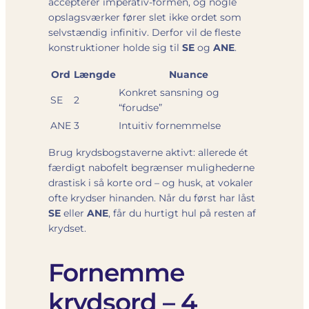
accepterer imperativ-formen, og nogle
opslagsværker fører slet ikke ordet som
selvstændig infinitiv. Derfor vil de fleste
konstruktioner holde sig til
SE
og
ANE
.
Ord
Længde
Nuance
Konkret sansning og
SE
2
“forudse”
ANE
3
Intuitiv fornemmelse
Brug krydsbogstaverne aktivt: allerede ét
færdigt nabofelt begrænser mulighederne
drastisk i så korte ord – og husk, at vokaler
ofte krydser hinanden. Når du først har låst
SE
eller
ANE
, får du hurtigt hul på resten af
krydset.
Fornemme
krydsord – 4