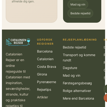
afmelde dig igen.
Mad og vin
Bedste rejsetid
UDFORSK
REJSEPLANLÆGNING
K
REGIONER
Bedste rejsetid
b
Barcelona
Catalonien
Transport og komme
Pr
Catalonien
Rejser er en
rundt
R
online
Costa Brava
Dagsture
O
rejseguide til
Girona
Mad og vin
Catalonien med
S
Pyrenæerne
inspiration,
Førstegangsbesøg
seværdigheder,
Rejsetips
Rolige alternativer
strande, kultur
Artikler
Mere end Barcelona
og praktiske
rejsetips til