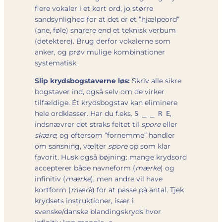
flere vokaler i et kort ord, jo større
sandsynlighed for at det er et ”hjælpeord”
(ane, føle) snarere end et teknisk verbum
(detektere). Brug derfor vokalerne som
anker, og prøv mulige kombinationer
systematisk.
Slip krydsbogstaverne løs:
Skriv alle sikre
bogstaver ind, også selv om de virker
tilfældige. Ét krydsbogstav kan eliminere
hele ordklasser. Har du f.eks.
,
S _ _ R E
indsnævrer det straks feltet til
spore
eller
skære
; og eftersom ”fornemme” handler
om sansning, vælter
spore
op som klar
favorit. Husk også bøjning: mange krydsord
accepterer både navneform (
mærke
) og
infinitiv (
mærke
), men andre vil have
kortform (
mærk
) for at passe på antal. Tjek
krydsets instruktioner, især i
svenske/danske blandingskryds hvor