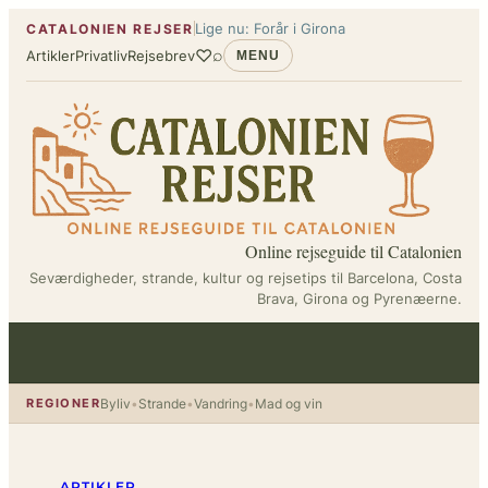
Spring
Lige nu: Forår i Girona
CATALONIEN REJSER
til
♡
⌕
Artikler
Privatliv
Rejsebrev
MENU
indhold
Online rejseguide til Catalonien
Seværdigheder, strande, kultur og rejsetips til Barcelona, Costa
Brava, Girona og Pyrenæerne.
REGIONER
Byliv
•
Strande
•
Vandring
•
Mad og vin
ARTIKLER