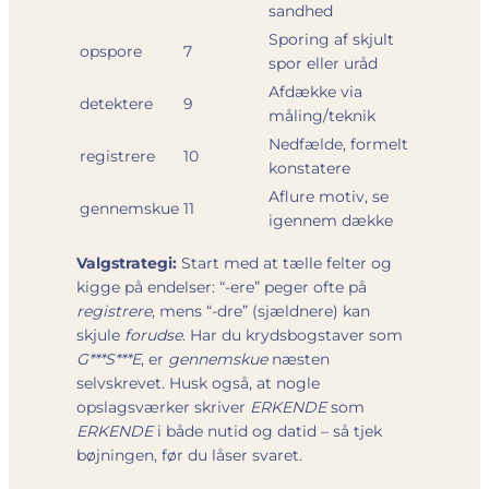
sandhed
Sporing af skjult
opspore
7
spor eller uråd
Afdække via
detektere
9
måling/teknik
Nedfælde, formelt
registrere
10
konstatere
Aflure motiv, se
gennemskue
11
igennem dække
Valgstrategi:
Start med at tælle felter og
kigge på endelser: “-ere” peger ofte på
registrere
, mens “-dre” (sjældnere) kan
skjule
forudse
. Har du krydsbogstaver som
G***S***E
, er
gennemskue
næsten
selvskrevet. Husk også, at nogle
opslagsværker skriver
ERKENDE
som
ERKENDE
i både nutid og datid – så tjek
bøjningen, før du låser svaret.