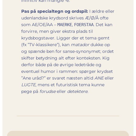
infinitiv kan mangle -e.
Pas på specialtegn og ordspil:
I ældre eller
udenlandske krydsord skrives Æ/Ø/Å ofte
som AE/OE/AA –
,
. Det kan
MAERKE
FOERSTAA
forvirre, men giver ekstra plads til
krydsbogstaver. Ligger der et tema gemt
(fx ”TV-klassikere”), kan
matador
dukke op
og spænde ben for sanse-synonymet; ordet
skifter betydning alt efter konteksten. Kig
derfor både på de øvrige ledetråde og
eventuel humor i rammen: spørger krydset
”Ane uråd?” er svaret næsten altid
ANE
eller
LUGTE
, mens et futuristisk tema kunne
pege på
forudse
eller
detektere
.