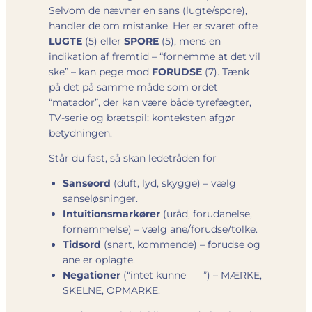
Selvom de nævner en sans (lugte/spore),
handler de om mistanke. Her er svaret ofte
LUGTE
(5) eller
SPORE
(5), mens en
indikation af fremtid – “fornemme at det vil
ske” – kan pege mod
FORUDSE
(7). Tænk
på det på samme måde som ordet
“matador”, der kan være både tyrefægter,
TV-serie og brætspil: konteksten afgør
betydningen.
Står du fast, så skan ledetråden for
Sanseord
(duft, lyd, skygge) – vælg
sanseløsninger.
Intuitionsmarkører
(uråd, forudanelse,
fornemmelse) – vælg ane/forudse/tolke.
Tids­ord
(snart, kommende) – forudse og
ane er oplagte.
Negationer
(“intet kunne ___”) – MÆRKE,
SKELNE, OPMARKE.