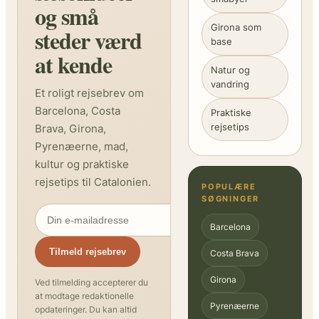
og små
Girona som
steder værd
base
at kende
Natur og
vandring
Et roligt rejsebrev om
Barcelona, Costa
Praktiske
rejsetips
Brava, Girona,
Pyrenæerne, mad,
kultur og praktiske
rejsetips til Catalonien.
POPULÆRE
SØGNINGER
Barcelona
Tilmeld rejsebrev
Costa Brava
Girona
Ved tilmelding accepterer du
at modtage redaktionelle
Pyrenæerne
opdateringer. Du kan altid