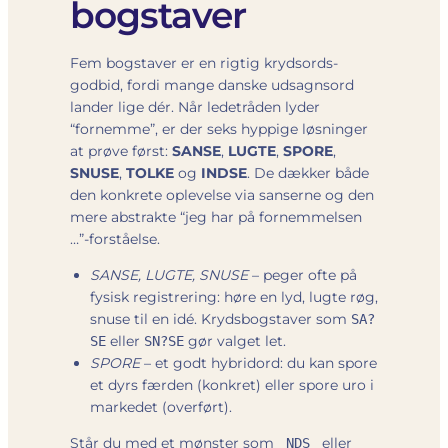
bogstaver
Fem bogstaver er en rigtig krydsords-
godbid, fordi mange danske udsagnsord
lander lige dér. Når ledetråden lyder
“fornemme”, er der seks hyppige løsninger
at prøve først:
SANSE
,
LUGTE
,
SPORE
,
SNUSE
,
TOLKE
og
INDSE
. De dækker både
den konkrete oplevelse via sanserne og den
mere abstrakte “jeg har på fornemmelsen
…”-forståelse.
SANSE, LUGTE, SNUSE
– peger ofte på
fysisk registrering: høre en lyd, lugte røg,
snuse til en idé. Krydsbogstaver som
SA?
eller
gør valget let.
SE
SN?SE
SPORE
– et godt hybridord: du kan spore
et dyrs færden (konkret) eller spore uro i
markedet (overført).
Står du med et mønster som
eller
_NDS_