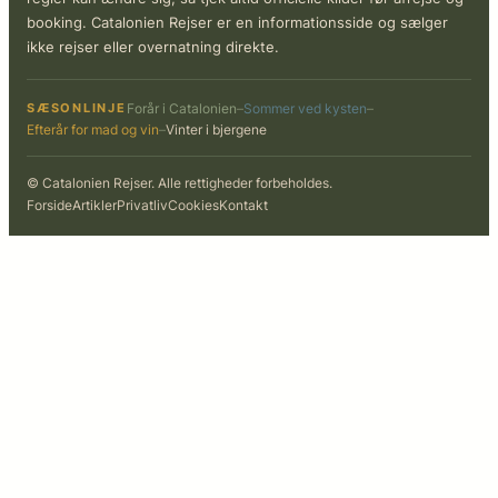
booking. Catalonien Rejser er en informationsside og sælger
ikke rejser eller overnatning direkte.
SÆSONLINJE
Forår i Catalonien
–
Sommer ved kysten
–
Efterår for mad og vin
–
Vinter i bjergene
© Catalonien Rejser. Alle rettigheder forbeholdes.
Forside
Artikler
Privatliv
Cookies
Kontakt