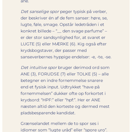
ane.
Det sanselige spor
peger typisk på verber,
der beskriver én af de fem sanser: høre, se,
lugte, føle, smage. Opstår ledetråden i et
konkret billede – “
__ den svage parfume
” –
er der stor sandsynlighed for, at svaret er
LUGTE (5) eller MÆRKE (6). Kig også efter
krydsbogstaver, der passer med
sanseverbernes hyppige endelser: -e, -te, -se.
Det intuitive spor
bruger derimod ord som
ANE (3), FORUDSE (7) eller TOLKE (5) – alle
betegner en indre fornemmelse snarere
end et fysisk input. Udtrykket “have på
fornemmelsen” dukker ofte op forkortet i
krydsord: “HPF:” eller “hpf:”. Her er ANE
næsten altid den korteste og dermed mest
pladsbesparende kandidat.
Grænselandet mellem de to spor ses i
idiomer som “lugte uråd” eller “spore uro”.