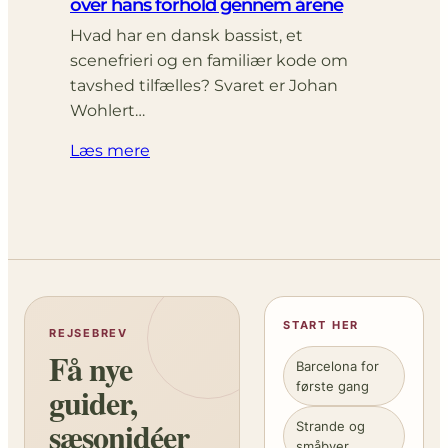
over hans forhold gennem årene
Hvad har en dansk bassist, et
scenefrieri og en familiær kode om
tavshed tilfælles? Svaret er Johan
Wohlert…
Læs mere
START HER
REJSEBREV
Få nye
Barcelona for
første gang
guider,
sæsonidéer
Strande og
småbyer