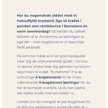
Har du nogensinde siddet med et
halvudfyldt krydsord, lige så krøllet i
panden som ramblaerne i Barcelona en
varm sommerdag?
Så kender du sikkert
følelsen af at
fornemme
, at løsningen er
lige dér – men bogstaverne vil bare ikke
falde på plads.
På samme måde som en god rejseguide
viser dig de små snørklede gyder i Girona,
vil denne artikel lede dig gennem synonym-
labyrinten til ordet
“fornemme”
. Fra de
lynhurtige
2-bogstavssvar
til de mere
udfordrende
11-bogstavers løsninger
får du
her et komplet overblik, så du kan sætte
det sidste kryds med selvsikker ro.
Uanset om du mangler et par bogstaver for
at afslutte weekendens avis­kryds eller er i