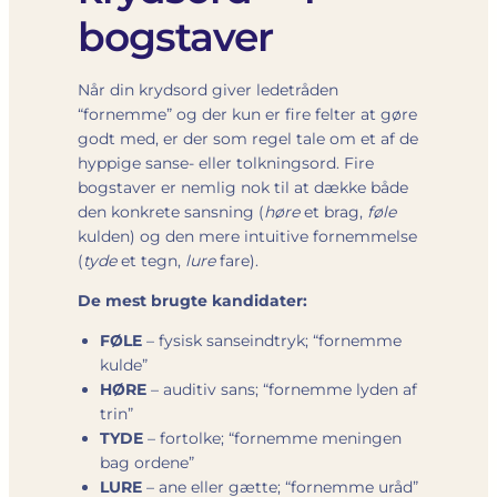
bogstaver
Når din krydsord giver ledetråden
“fornemme” og der kun er fire felter at gøre
godt med, er der som regel tale om et af de
hyppige sanse- eller tolkningsord. Fire
bogstaver er nemlig nok til at dække både
den konkrete sansning (
høre
et brag,
føle
kulden) og den mere intuitive fornemmelse
(
tyde
et tegn,
lure
fare).
De mest brugte kandidater:
FØLE
– fysisk sanseindtryk; “fornemme
kulde”
HØRE
– auditiv sans; “fornemme lyden af
trin”
TYDE
– fortolke; “fornemme meningen
bag ordene”
LURE
– ane eller gætte; “fornemme uråd”