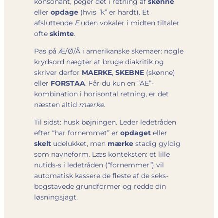
konsonant, peger det i retning af
skønne
eller
opdage
(hvis “k” er hardt). Et
afsluttende
E
uden vokaler i midten tiltaler
ofte
skimte
.
Pas på Æ/Ø/Å i amerikanske skemaer: nogle
krydsord nægter at bruge diakritik og
skriver derfor
MAERKE
,
SKEBNE
(skønne)
eller
FORSTAA
. Får du kun en “AE”-
kombination i horisontal retning, er det
næsten altid
mærke
.
Til sidst: husk bøjningen. Leder ledetråden
efter “har fornemmet” er
opdaget
eller
skelt
udelukket, men
mærke
stadig gyldig
som navneform. Læs konteksten: et lille
nutids-s i ledetråden (“fornemmer”) vil
automatisk kassere de fleste af de seks-
bogstavede grundformer og redde din
løsningsjagt.