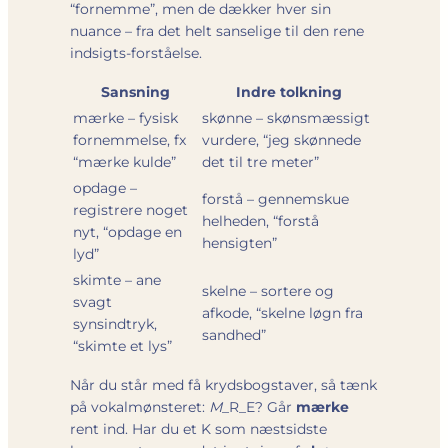
“fornemme”, men de dækker hver sin
nuance – fra det helt sanselige til den rene
indsigts-forståelse.
Sansning
Indre tolkning
mærke – fysisk
skønne – skønsmæssigt
fornemmelse, fx
vurdere, “jeg skønnede
“mærke kulde”
det til tre meter”
opdage –
forstå – gennemskue
registrere noget
helheden, “forstå
nyt, “opdage en
hensigten”
lyd”
skimte – ane
skelne – sortere og
svagt
afkode, “skelne løgn fra
synsindtryk,
sandhed”
“skimte et lys”
Når du står med få krydsbogstaver, så tænk
på vokalmønsteret:
M
_R_E? Går
mærke
rent ind. Har du et K som næstsidste