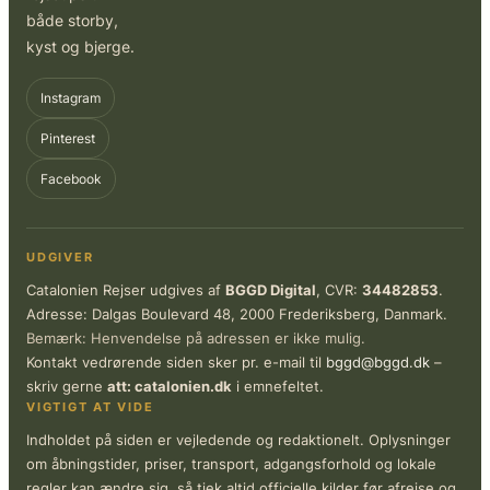
både storby,
kyst og bjerge.
Instagram
Pinterest
Facebook
UDGIVER
Catalonien Rejser udgives af
BGGD Digital
, CVR:
34482853
.
Adresse: Dalgas Boulevard 48, 2000 Frederiksberg, Danmark.
Bemærk: Henvendelse på adressen er ikke mulig.
Kontakt vedrørende siden sker pr. e-mail til
bggd@bggd.dk
–
skriv gerne
att: catalonien.dk
i emnefeltet.
VIGTIGT AT VIDE
Indholdet på siden er vejledende og redaktionelt. Oplysninger
om åbningstider, priser, transport, adgangsforhold og lokale
regler kan ændre sig, så tjek altid officielle kilder før afrejse og