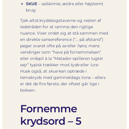
SKUE
– se/skimle; ældre eller højstemt
brug
Tjek altid krydsbogstaverne og resten af
ledetråden for at ramme den rigtige
nuance. Viser ordet sig at stå sammen med
en direkte sansereference (“… på afstand”)
peger svaret ofte på
se
eller
høre
, mens
vendinger som “have på fornemmelsen”
eller ordspil à la “Matador-spilleren lugter
sejr” typisk trækker mod
tyde
eller
lure
.
Husk også, at
skue
kan optræde i
temakryds med gammeldags tone – ellers
er det de fire første, der oftest går lige i
boksen.
Fornemme
krydsord – 5