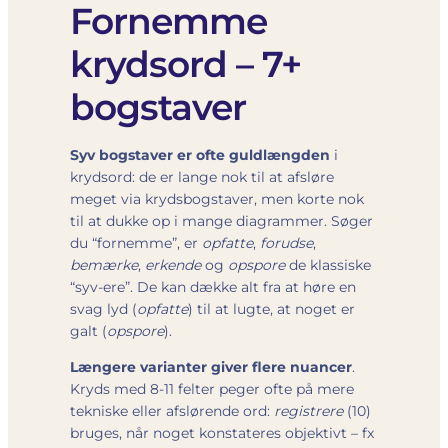
Fornemme
krydsord – 7+
bogstaver
Syv bogstaver er ofte guldlængden
i
krydsord: de er lange nok til at afsløre
meget via krydsbogstaver, men korte nok
til at dukke op i mange diagrammer. Søger
du “fornemme”, er
opfatte
,
forudse
,
bemærke
,
erkende
og
opspore
de klassiske
“syv-ere”. De kan dække alt fra at høre en
svag lyd (
opfatte
) til at lugte, at noget er
galt (
opspore
).
Længere varianter giver flere nuancer
.
Kryds med 8-11 felter peger ofte på mere
tekniske eller afslørende ord:
registrere
(10)
bruges, når noget konstateres objektivt – fx