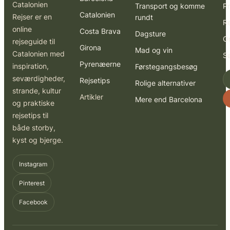
Catalonien
Transport og komme
Pr
Catalonien
Rejser er en
rundt
R
online
Costa Brava
Dagsture
O
rejseguide til
Girona
Mad og vin
Catalonien med
S
Pyrenæerne
inspiration,
Førstegangsbesøg
seværdigheder,
Rejsetips
Rolige alternativer
strande, kultur
Artikler
Mere end Barcelona
og praktiske
rejsetips til
både storby,
kyst og bjerge.
Instagram
Pinterest
Facebook