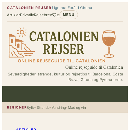
Spring
Lige nu: Forår i Girona
CATALONIEN REJSER
til
♡
⌕
Artikler
Privatliv
Rejsebrev
MENU
indhold
Online rejseguide til Catalonien
Seværdigheder, strande, kultur og rejsetips til Barcelona, Costa
Brava, Girona og Pyrenæerne.
REGIONER
Byliv
•
Strande
•
Vandring
•
Mad og vin
ARTIKLER