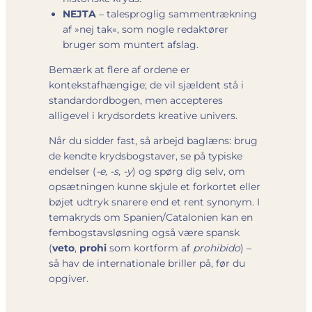
NEJTA
– talesproglig sammentrækning
af »nej tak«, som nogle redaktører
bruger som muntert afslag.
Bemærk at flere af ordene er
kontekstafhængige; de vil sjældent stå i
standard­ordbogen, men accepteres
alligevel i krydsordets kreative univers.
Når du sidder fast, så arbejd baglæns: brug
de kendte krydsbogstaver, se på typiske
endelser (
-e, -s, -y
) og spørg dig selv, om
opsætningen kunne skjule et forkortet eller
bøjet udtryk snarere end et rent synonym. I
temakryds om Spanien/Catalonien kan en
fembogstavs­løsning også være spansk
(
veto
,
prohi
som kortform af
prohibido
) –
så hav de internationale briller på, før du
opgiver.