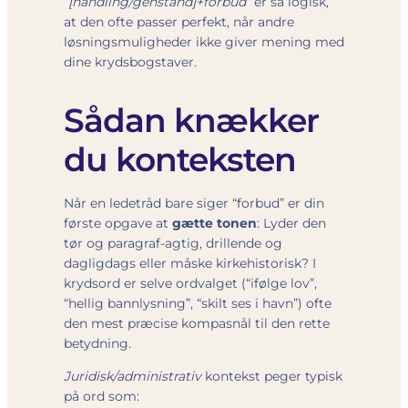
“
[handling/genstand]+forbud
” er så logisk,
at den ofte passer perfekt, når andre
løsningsmuligheder ikke giver mening med
dine krydsbogstaver.
Sådan knækker
du konteksten
Når en ledetråd bare siger “forbud” er din
første opgave at
gætte tonen
: Lyder den
tør og paragraf-agtig, drillende og
dagligdags eller måske kirkehistorisk? I
krydsord er selve ordvalget (“ifølge lov”,
“hellig ​bannlysning”, “skilt ses i havn”) ofte
den mest præcise kompasnål til den rette
betydning.
Juridisk/administrativ
kontekst peger typisk
på ord som: