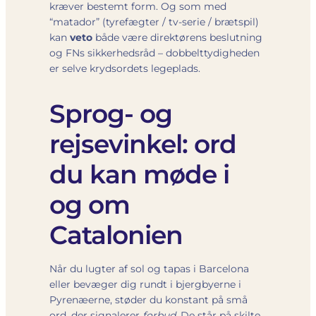
kræver bestemt form. Og som med
“matador” (tyrefægter / tv-serie / brætspil)
kan
veto
både være direktørens beslutning
og FNs sikkerhedsråd – dobbelttydigheden
er selve krydsordets legeplads.
Sprog- og
rejsevinkel: ord
du kan møde i
og om
Catalonien
Når du lugter af sol og tapas i Barcelona
eller bevæger dig rundt i bjergbyerne i
Pyrenæerne, støder du konstant på små
ord, der signalerer
forbud
. De står på skilte,