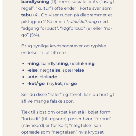
bandlysning
(11), mens sociale hints (“usagt
regel”, “kultur”) ofte ender i korte svar som
tabu
(4). Og viser ruden på diagrammet et
piktogram? Så er vi i
trafik/skiltning
med
“adgang forbudt”, “røgforbud” (8) eller “no-
go” (5/4).
Brug synlige krydsbogstaver og typiske
endelser til at filtrere:
-ning
: bandlys
ning
, udeluk
ning
-else
: nægt
else
, spærr
else
-ade
: blok
ade
-kot/-go
: boy
kot
, no-
go
Ser du disse “haler” i gitteret, kan du hurtigt
aflive mange falske spor.
Tjek til sidst om ordet kan stå i bøjet form:
“forbudt” (tillægsord) passer hvor “forbud”
(navneord) er for kort; “nægtelse” kan
optræde som “nægtelsen” hvis krydset