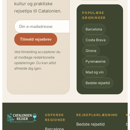
kultur og praktiske
rejsetips til Catalonien.
POPULÆRE
SØGNINGER
Barcelona
Tilmeld rejsebrev
Costa Brava
Girona
Ved tilmelding accepterer du
at modtage redaktionelle
Pyrenæerne
opdateringer. Du kan altid
afmelde dig igen.
Mad og vin
Bedste rejsetid
UDFORSK
REJSEPLANLÆGNING
K
REGIONER
Bedste rejsetid
b
Barcelona