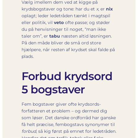
Vælg imellem dem ved at kigge på
krydsbogstaver og tone: har du et
x
, er
nix
oplagt; leder ledetråden tænkt i magtspil
eller politik, vil
veto
ofte passe; og støder
du på henvisninger til noget, “man ikke
taler om”, er
tabu
næsten altid løsningen.
På den måde bliver de små ord store
hjælpere, når resten af krydset skal falde på
plads.
Forbud krydsord
5 bogstaver
Fem bogstaver giver ofte krydsords­
forfatteren et problem – og dermed dig
som løser. Det danske ord­forråd har ganske
få helt præcise, fembogstavs synonymer til
forbud
, så kig først på emnet for ledetråden.
Handler det om trafik, tobak eller f.eks.