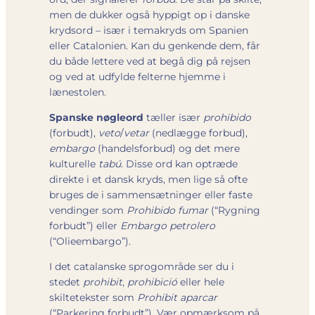
men de dukker også hyppigt op i danske
krydsord – især i temakryds om Spanien
eller Catalonien. Kan du genkende dem, får
du både lettere ved at begå dig på rejsen
og ved at udfylde felterne hjemme i
lænestolen.
Spanske nøgleord
tæller især
prohibido
(forbudt),
veto
/
vetar
(nedlægge forbud),
embargo
(handelsforbud) og det mere
kulturelle
tabú
. Disse ord kan optræde
direkte i et dansk kryds, men lige så ofte
bruges de i sammensætninger eller faste
vendinger som
Prohibido fumar
(“Rygning
forbudt”) eller
Embargo petrolero
(“Olieembargo”).
I det catalanske sprogområde ser du i
stedet
prohibit
,
prohibició
eller hele
skiltetekster som
Prohibit aparcar
(“Parkering forbudt”). Vær opmærksom på,