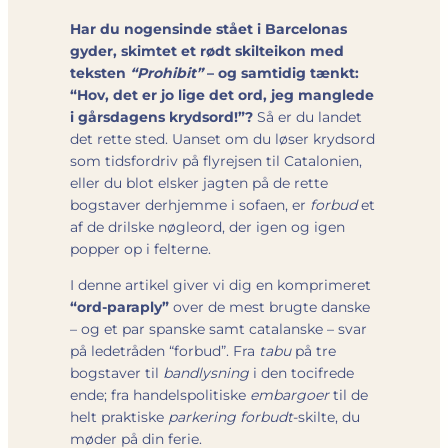
Har du nogensinde stået i Barcelonas
gyder, skimtet et rødt skilteikon med
teksten
“Prohibit”
– og samtidig tænkt:
“Hov, det er jo lige det ord, jeg manglede
i gårsdagens krydsord!”?
Så er du landet
det rette sted. Uanset om du løser krydsord
som tidsfordriv på flyrejsen til Catalonien,
eller du blot elsker jagten på de rette
bogstaver derhjemme i sofaen, er
forbud
et
af de drilske nøgleord, der igen og igen
popper op i felterne.
I denne artikel giver vi dig en komprimeret
“ord-paraply”
over de mest brugte danske
– og et par spanske samt catalanske – svar
på ledetråden “forbud”. Fra
tabu
på tre
bogstaver til
bandlysning
i den tocifrede
ende; fra handelspolitiske
embargoer
til de
helt praktiske
parkering forbudt
-skilte, du
møder på din ferie.