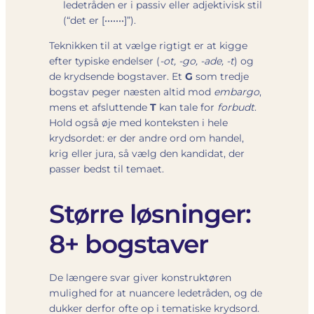
ledetråden er i passiv eller adjektivisk stil
(“det er [•••••••]”).
Teknikken til at vælge rigtigt er at kigge
efter typiske endelser (
-ot, -go, -ade, -t
) og
de krydsende bogstaver. Et
G
som tredje
bogstav peger næsten altid mod
embargo
,
mens et afsluttende
T
kan tale for
forbudt
.
Hold også øje med konteksten i hele
krydsordet: er der andre ord om handel,
krig eller jura, så vælg den kandidat, der
passer bedst til temaet.
Større løsninger:
8+ bogstaver
De længere svar giver konstruktøren
mulighed for at nuancere ledetråden, og de
dukker derfor ofte op i tematiske krydsord.