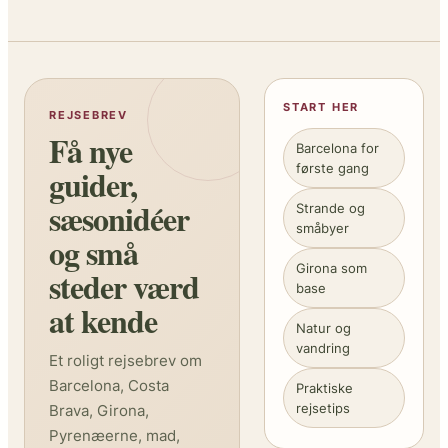
START HER
REJSEBREV
Få nye
Barcelona for
første gang
guider,
sæsonidéer
Strande og
småbyer
og små
Girona som
steder værd
base
at kende
Natur og
vandring
Et roligt rejsebrev om
Barcelona, Costa
Praktiske
rejsetips
Brava, Girona,
Pyrenæerne, mad,