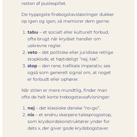
resten af puslespillet.
De hyppigste firebogstavsløsninger dukker
op igen og igen, så memorer dem gerne:
tabu
– et socialt eller kulturelt forbud,
ofte brugt når krydset handler om
uskrevne regler.
veto
– det politiske eller juridiske retlige
stopklods; et højtideligt “nej, tak”.
stop
– den rene, trafikale imperativ; ses
også som generelt signal om, at noget
er forbudt eller ophører.
Når stilen er mere mundtlig, finder man
ofte de helt korte trebogstavs­afvisninger:
nej
– det klassiske danske “no-go”.
nix
– et endnu skarpere talesprogs­stop,
som krydsordskonstruktører ynder for
dets x, der giver gode krydsbogstaver.