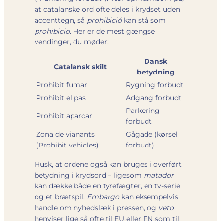
at catalanske ord ofte deles i krydset uden
accenttegn, så
prohibició
kan stå som
prohibicio
. Her er de mest gængse
vendinger, du møder:
Dansk
Catalansk skilt
betydning
Prohibit fumar
Rygning forbudt
Prohibit el pas
Adgang forbudt
Parkering
Prohibit aparcar
forbudt
Zona de vianants
Gågade (kørsel
(Prohibit vehicles)
forbudt)
Husk, at ordene også kan bruges i overført
betydning i krydsord – ligesom
matador
kan dække både en tyrefægter, en tv-serie
og et brætspil.
Embargo
kan eksempelvis
handle om nyhedslæk i pressen, og
veto
henviser lige så ofte til EU eller FN som til