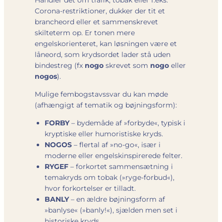
Corona-restriktioner, dukker der tit et
brancheord eller et sammenskrevet
skilteterm op. Er tonen mere
engelskorienteret, kan løsningen være et
låneord, som kryds­ordet lader stå uden
bindestreg (fx
nogo
skrevet som
nogo
eller
nogos
).
Mulige fembogstavs­svar du kan møde
(afhængigt af tematik og bøjnings­form):
FORBY
– bydemåde af »forbyde«, typisk i
kryptiske eller humoristiske kryds.
NOGOS
– flertal af »no-go«, især i
moderne eller engelskinspirerede felter.
RYGEF
– forkortet sammensætning i
temakryds om tobak (»ryge-forbud«),
hvor forkortelser er tilladt.
BANLY
– en ældre bøjningsform af
»banlyse« (»banly!«), sjælden men set i
historiske kryds.