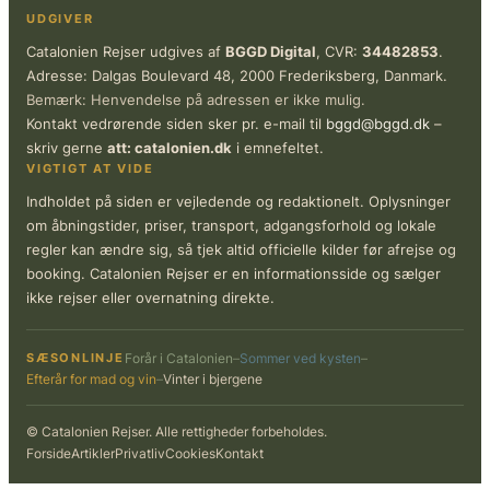
UDGIVER
Catalonien Rejser udgives af
BGGD Digital
, CVR:
34482853
.
Adresse: Dalgas Boulevard 48, 2000 Frederiksberg, Danmark.
Bemærk: Henvendelse på adressen er ikke mulig.
Kontakt vedrørende siden sker pr. e-mail til
bggd@bggd.dk
–
skriv gerne
att: catalonien.dk
i emnefeltet.
VIGTIGT AT VIDE
Indholdet på siden er vejledende og redaktionelt. Oplysninger
om åbningstider, priser, transport, adgangsforhold og lokale
regler kan ændre sig, så tjek altid officielle kilder før afrejse og
booking. Catalonien Rejser er en informationsside og sælger
ikke rejser eller overnatning direkte.
SÆSONLINJE
Forår i Catalonien
–
Sommer ved kysten
–
Efterår for mad og vin
–
Vinter i bjergene
© Catalonien Rejser. Alle rettigheder forbeholdes.
Forside
Artikler
Privatliv
Cookies
Kontakt