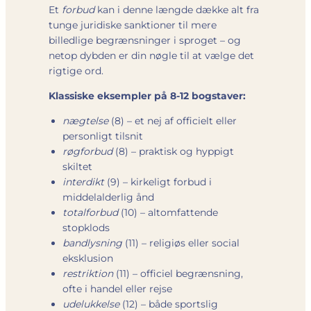
Et
forbud
kan i denne længde dække alt fra
tunge juridiske sanktioner til mere
billedlige begrænsninger i sproget – og
netop dybden er din nøgle til at vælge det
rigtige ord.
Klassiske eksempler på 8-12 bogstaver:
nægtelse
(8) – et nej af officielt eller
personligt tilsnit
røgforbud
(8) – praktisk og hyppigt
skiltet
interdikt
(9) – kirkeligt forbud i
middelalderlig ånd
totalforbud
(10) – altomfattende
stopklods
bandlysning
(11) – religiøs eller social
eksklusion
restriktion
(11) – officiel begrænsning,
ofte i handel eller rejse
udelukkelse
(12) – både sportslig