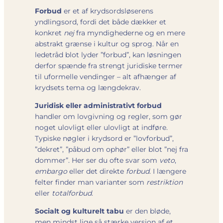
Forbud
er et af krydsordsløserens
yndlingsord, fordi det både dækker et
konkret
nej
fra myndighederne og en mere
abstrakt grænse i kultur og sprog. Når en
ledetråd blot lyder ”forbud”, kan løsningen
derfor spænde fra strengt juridiske termer
til uformelle vendinger – alt afhænger af
krydsets tema og længdekrav.
Juridisk eller administrativt forbud
handler om lovgivning og regler, som gør
noget ulovligt eller ulovligt at indføre.
Typiske nøgler i krydsord er ”lovforbud”,
”dekret”, ”påbud om ophør” eller blot ”nej fra
dommer”. Her ser du ofte svar som
veto
,
embargo
eller det direkte
forbud
. I længere
felter finder man varianter som
restriktion
eller
totalforbud
.
Socialt og kulturelt tabu
er den bløde,
men mindst lige så stærke version af et