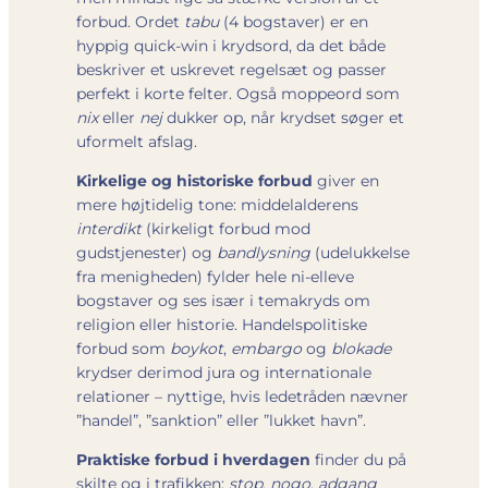
forbud. Ordet
tabu
(4 bogstaver) er en
hyppig quick-win i krydsord, da det både
beskriver et uskrevet regelsæt og passer
perfekt i korte felter. Også moppeord som
nix
eller
nej
dukker op, når krydset søger et
uformelt afslag.
Kirkelige og historiske forbud
giver en
mere højtidelig tone: middelalderens
interdikt
(kirkeligt forbud mod
gudstjenester) og
bandlysning
(udelukkelse
fra menigheden) fylder hele ni-elleve
bogstaver og ses især i temakryds om
religion eller historie. Handelspolitiske
forbud som
boykot
,
embargo
og
blokade
krydser derimod jura og internationale
relationer – nyttige, hvis ledetråden nævner
”handel”, ”sanktion” eller ”lukket havn”.
Praktiske forbud i hverdagen
finder du på
skilte og i trafikken:
stop
,
nogo
,
adgang