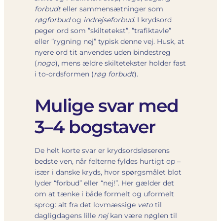
forbudt
eller sammensætninger som
røgforbud
og
indrejseforbud
. I krydsord
peger ord som ”skiltetekst”, ”trafiktavle”
eller ”rygning nej” typisk denne vej. Husk, at
nyere ord tit anvendes uden bindestreg
(
nogo
), mens ældre skiltetekster holder fast
i to-ordsformen (
røg forbudt
).
Mulige svar med
3–4 bogstaver
De helt korte svar er krydsordsløserens
bedste ven, når felterne fyldes hurtigt op –
især i danske kryds, hvor spørgsmålet blot
lyder “forbud” eller “nej!”. Her gælder det
om at tænke i både formelt og uformelt
sprog: alt fra det lovmæssige
veto
til
dagligdagens lille
nej
kan være nøglen til