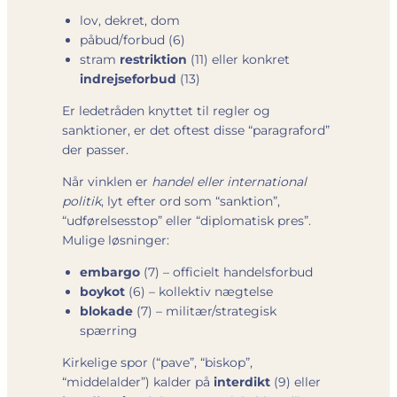
lov, dekret, dom
påbud/forbud (6)
stram
restriktion
(11) eller konkret
indrejseforbud
(13)
Er lede­tråden knyttet til regler og
sanktioner, er det oftest disse “paragraford”
der passer.
Når vinklen er
handel eller international
politik
, lyt efter ord som “sanktion”,
“udførelsesstop” eller “diplomatisk pres”.
Mulige løsninger:
embargo
(7) – officielt handelsforbud
boykot
(6) – kollektiv nægtelse
blokade
(7) – militær/strategisk
spærring
Kirkelige spor (“pave”, “biskop”,
“middelalder”) kalder på
interdikt
(9) eller