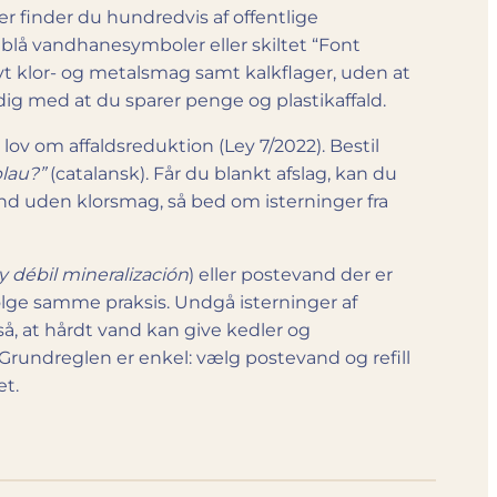
er finder du hundredvis af offentlige
 blå vandhanesymboler eller skiltet “Font
ktivt klor- og metalsmag samt kalkflager, uden at
ig med at du sparer penge og plastikaffald.
lov om affaldsreduktion (Ley 7/2022). Bestil
plau?”
(catalansk). Får du blankt afslag, kan du
nd uden klorsmag, så bed om isterninger fra
 débil mineralización
) eller postevand der er
følge samme praksis. Undgå isterninger af
så, at hårdt vand kan give kedler og
 Grundreglen er enkel: vælg postevand og refill
et.