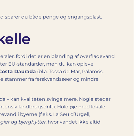
vand sparer du både penge og engangsplast.
elle
eraler, fordi det er en blanding af overfladevand
 efter EU-standarder, men du kan opleve
Costa Daurada
(bl.a. Tossa de Mar, Palamós,
ere stammer fra ferskvandssøer og mindre
ida – kan kvaliteten svinge mere. Nogle steder
ntensiv landbrugsdrift). Hold øje med lokale
evand i byerne (f.eks. La Seu d’Urgell,
ugier og bjerghytter
, hvor vandet ikke altid