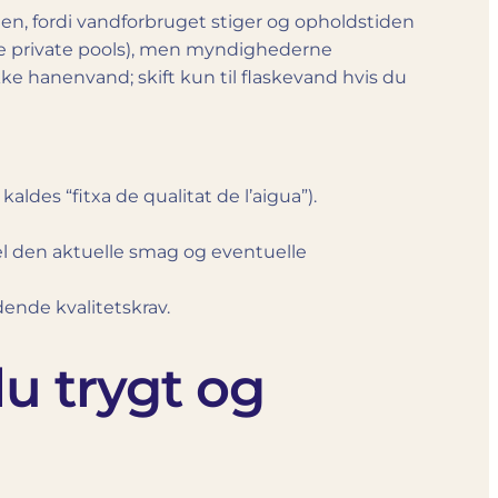
en, fordi vandforbruget stiger og opholdstiden
lde private pools), men myndighederne
ke hanenvand; skift kun til flaskevand hvis du
ldes “fitxa de qualitat de l’aigua”).
gel den aktuelle smag og eventuelle
ende kvalitetskrav.
du trygt og