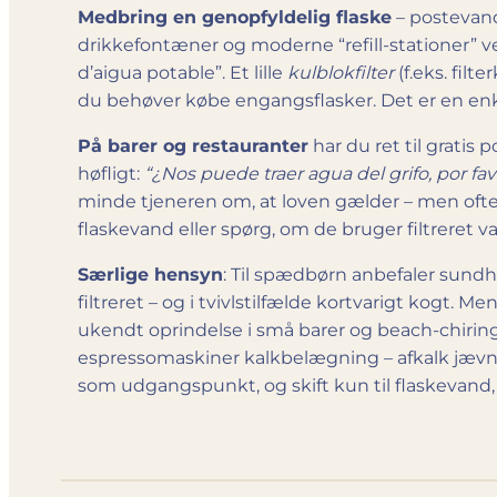
Medbring en genopfyldelig flaske
– postevand 
drikkefontæner og moderne “refill-stationer” v
d’aigua potable”. Et lille
kulblokfilter
(f.eks. filt
du behøver købe engangsflasker. Det er en enk
På barer og restauranter
har du ret til gratis
høfligt:
“¿Nos puede traer agua del grifo, por fav
minde tjeneren om, at loven gælder – men ofte
flaskevand eller spørg, om de bruger filtreret v
Særlige hensyn
: Til spædbørn anbefaler sund
filtreret – og i tvivlstilfælde kortvarigt kogt
ukendt oprindelse i små barer og beach-chiringu
espressomaskiner kalkbelægning – afkalk jævnlig
som udgangspunkt, og skift kun til flaskevand, h