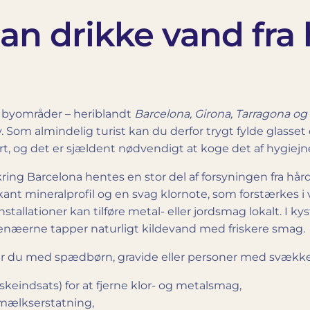
an drikke vand fra 
e byområder – heriblandt
Barcelona, Girona, Tarragona og 
 almindelig turist kan du derfor trygt fylde glasset dir
ert, og det er sjældent nødvendigt at koge det af hygiej
ring Barcelona hentes en stor del af forsyningen fra h
kant mineral­profil og en svag klor­note, som forstærke
tallationer kan tilføre metal- eller jordsmag lokalt. I 
renæerne tapper naturligt kildevand med friskere smag.
jser du med spædbørn, gravide eller personer med svækk
laskeindsats) for at fjerne klor- og metalsmag,
rmælkserstatning,