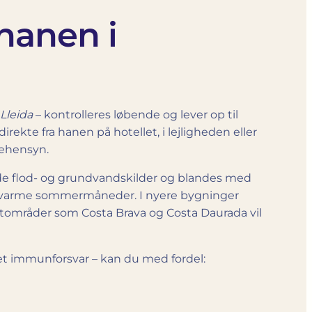
hanen i
Lleida
– kontrolleres løbende og lever op til
ekte fra hanen på hotellet, i lejligheden eller
nehensyn.
årde flod- og grundvandskilder og blandes med
s i varme sommermåneder. I nyere bygninger
kystområder som Costa Brava og Costa Daurada vil
et immunforsvar – kan du med fordel: