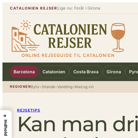
Spring
Lige nu: Forår i Girona
CATALONIEN REJSER
til
indhold
Barcelona
Catalonien
Costa Brava
Girona
Pyr
REGIONER
Byliv
•
Strande
•
Vandring
•
Mad og vin
REJSETIPS
Kan man dri
→
Indhold