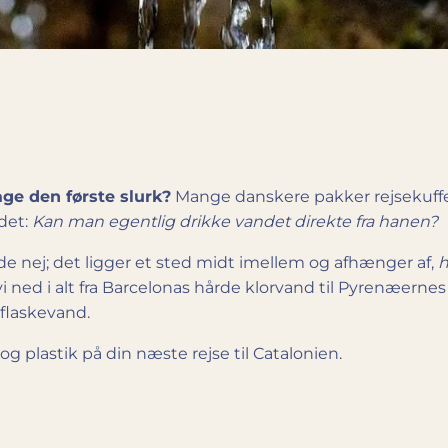
age den første slurk?
Mange danskere pakker rejsekuffer
det:
Kan man egentlig drikke vandet direkte fra hanen?
nde nej; det ligger et sted midt imellem og afhænger af,
h
 ned i alt fra Barcelonas hårde klor­vand til Pyrenæernes 
 flaskevand.
g plastik på din næste rejse til Catalonien.