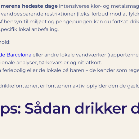
merens hedeste dage
intensiveres klor- og metalsmag
 vandbesparende restriktioner (f.eks. forbud mod at fy
Af hensyn til miljøet og pengepungen kan du fortsat drik
pecifik lokal anbefaling.
hold:
de Barcelona
eller andre lokale vandværker (rapporterne ka
ionale analyser, tørkevarsler og nitratkort.
 feriebolig eller de lokale på baren – de kender som re
 drikkefontæner; er fontænen aktiv, opfylder den de gæld
ips: Sådan drikker 