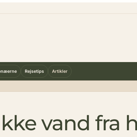
enæerne
Rejsetips
Artikler
kke vand fra 