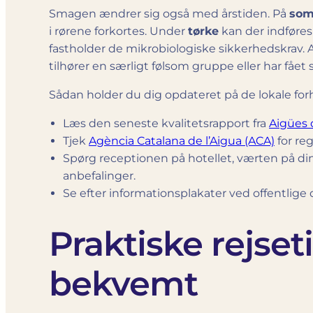
Smagen ændrer sig også med årstiden. På
som
i rørene forkortes. Under
tørke
kan der indføres
fastholder de mikrobiologiske sikkerhedskrav. 
tilhører en særligt følsom gruppe eller har fået s
Sådan holder du dig opdateret på de lokale for
Læs den seneste kvalitetsrapport fra
Aigües 
Tjek
Agència Catalana de l’Aigua (ACA)
for reg
Spørg receptionen på hotellet, værten på din
anbefalinger.
Se efter informationsplakater ved offentlige
Praktiske rejset
bekvemt