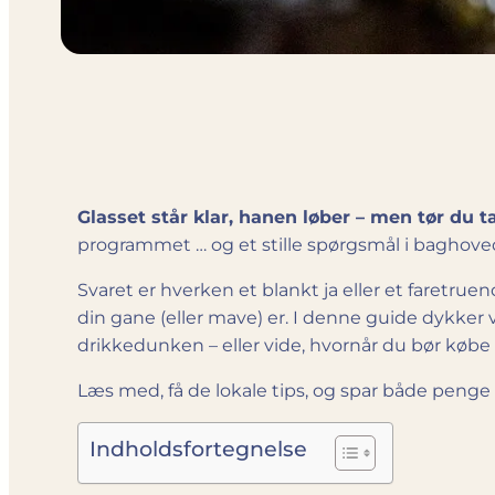
Glasset står klar, hanen løber – men tør du t
programmet … og et stille spørgsmål i baghove
Svaret er hverken et blankt ja eller et faretrue
din gane (eller mave) er. I denne guide dykker vi
drikkedunken – eller vide, hvornår du bør købe
Læs med, få de lokale tips, og spar både penge o
Indholdsfortegnelse