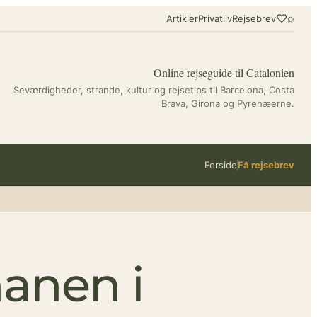
♡
⌕
Artikler
Privatliv
Rejsebrev
Online rejseguide til Catalonien
Seværdigheder, strande, kultur og rejsetips til Barcelona, Costa
Brava, Girona og Pyrenæerne.
Forside
Få rejsebrev
hanen i