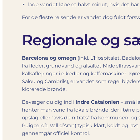
lade vandet løbe et halvt minut, hvis det har
For de fleste rejsende er vandet dog fuldt fors
Regionale og s
Barcelona og omegn
(inkl. L’Hospitalet, Badalo
fra floder, grundvand og afsaltet Middelhavsvan
kalkaflejringer i elkedler og kaffemaskiner. Kør
Salou og Cambrils), er vandet som regel bløde
klorerede brønde.
Bevæger du dig ind i
indre Catalonien
– små la
henter man vand fra lokale brønde, der i tørre
opslag eller “avís de nitrats” fra kommunen, og s
Puigcerdà, Vall d’Aran) typisk klart, koldt og lav
gennemgår officiel kontrol.