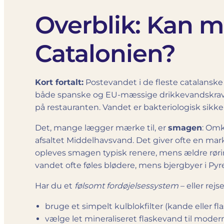
Overblik: Kan m
Catalonien?
Kort fortalt:
Postevandet i de fleste catalansk
både spanske og EU-mæssige drikkevandskrav. Som
på restauranten. Vandet er bakteriologisk sikk
Det, mange lægger mærke til, er
smagen
: Omk
afsaltet Middelhavsvand. Det giver ofte en mar
opleves smagen typisk renere, mens ældre rørins
vandet ofte føles blødere, mens bjergbyer i Py
Har du et
følsomt fordøjelsessystem
– eller re
bruge et simpelt kulblok­­filter (kande eller f
vælge let mineraliseret flaske­vand til mode