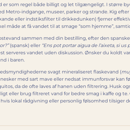
er som regel både billigt og let tilgængeligt. I større by
ed Metro-indgange, museer, parker og strande. Kig efter
erkande eller indstiksfilter til drikkedunken) fjerner effe
el måde at få vandet til at smage “som hjemme”, samtid
 postevand sammen med din bestilling, efter den spanske 
or?”
(spansk) eller
“Ens pot portar aigua de l’aixeta, si us 
st serveres vandet uden diskussion. Ønsker du koldt va
and i baren.
hedsmyndighederne svagt mineraliseret flaskevand (
muy
. Mennesker med sart mave eller nedsat immunforsvar kan 
itos, da de ofte laves af hanen uden filtrering. Husk og
t eller brug filtreret vand for bedre smag i kaffe og te.
vis lokal rådgivning eller personlig følsomhed tilsiger d