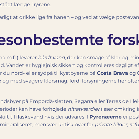
 stået længe i rørene.
varligt at drikke lige fra hanen – og ved at vælge poste
æsonbestemte forsk
na m.fl.) leverer
hårdt vand
, der kan smage af klor og min
d. Vandet er hygiejnisk sikkert og kontrolleres dagligt
er du nord- eller sydpå til kystbyerne på
Costa Brava
og
re og med svagere klorsmag, fordi forsyningerne her oft
ndsbyer på Empordà-sletten, Segarra eller Terres de Lle
 perioder kan have forhøjede
nitratværdier
(især omkring i
kift til flaskevand hvis der advares. I
Pyrenæerne
er post
t mineraliseret, men vær kritisk over for
private kilder, ref