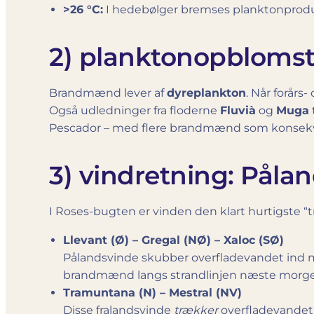
>26 °C:
I hedebølger bremses planktonprodukt
2) planktonopblomst
Brandmænd lever af
dyreplankton
. Når forår
Også udledninger fra floderne
Fluvià
og
Muga
Pescador – med flere brandmænd som konsek
3) vindretning: Pålan
I Roses-bugten er vinden den klart hurtigste “t
Llevant (Ø) – Gregal (NØ) – Xaloc (SØ)
Pålandsvinde skubber overfladevandet ind mo
brandmænd langs strandlinjen næste morg
Tramuntana (N) – Mestral (NV)
Disse fralandsvinde
trækker
overfladevandet –