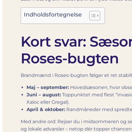
Indholdsfortegnelse
Kort svar: Sæs
Roses-bugten
Brandmænd i Roses-bugten følger et ret stabi
Maj – september:
Hovedsæsonen, hvor obser
Juni – august:
Toppunktet med flest “invasi
Xaloc eller Gregal).
April & oktober:
Randmåneder med spredte fo
Med andre ord: Rejser du i midsommeren og se
og lokale advarsler – netop dér topper chance