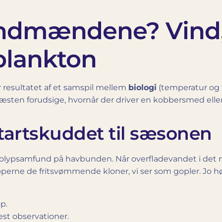
andmændene? Vind,
plankton
resultatet af et samspil mellem
biologi
(temperatur og
 næsten forudsige, hvornår der driver en kobbersmed el
tartskuddet til sæsonen
lypsamfund på havbunden. Når overfladevandet i det n
polypperne de fritsvømmende kloner, vi ser som gopler. Jo
p.
est observationer.