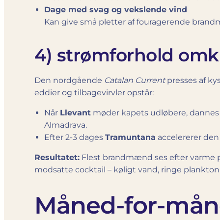
Dage med svag og vekslende vind
Kan give små pletter af fouragerende brandm
4) strømforhold omk
Den nordgående
Catalan Current
presses af ky
eddier og tilbagevirvler opstår:
Når
Llevant
møder kapets udløbere, dannes
Almadrava.
Efter 2-3 dages
Tramuntana
accelererer den
Resultatet:
Flest brandmænd ses efter varme 
modsatte cocktail – køligt vand, ringe plankt
Måned-for-måned