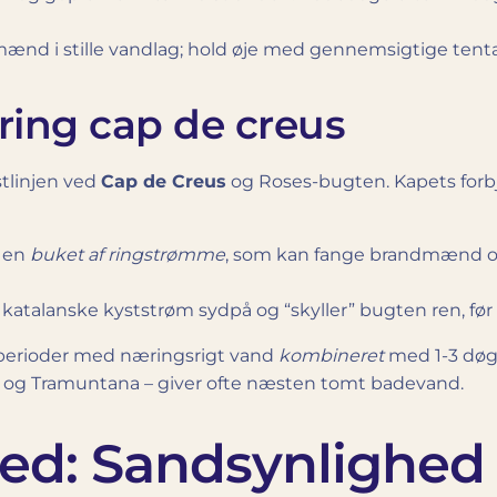
ænd i stille vandlag; hold øje med gennemsigtige tentak
ring cap de creus
stlinjen ved
Cap de Creus
og Roses-bugten. Kapets forbj
 en
buket af ringstrømme
, som kan fange brandmænd og
 katalanske kyststrøm sydpå og “skyller” bugten ren, fø
perioder med næringsrigt vand
kombineret
med 1-3 døgn
on og Tramuntana – giver ofte næsten tomt badevand.
: Sandsynlighed fra