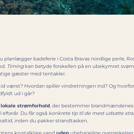
u planlægger badeferie i Costa Bravas nordlige perle, R
ed.
Timing
kan betyde forskellen på en ubekymret svømm
ige gæster med tentakler.
altid værst? Hvordan spiller vindretningen ind? Og hvorf
dfyldt ud i går?
 lokale strømforhold
, der bestemmer brandmændenes re
 efterår. Du får også
konkrete tip til de mest udsatte str
 realtid, inden du pakker strandtasken.
gtens krystalklare vand
uden
ubehagelige overraskelser