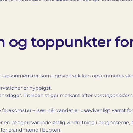
on og toppunkter f
lt sæsonmønster, som i grove træk kan opsummeres sål
vationer er hyppigst.
onsdage”. Risikoen stiger markant efter
varmeperioder
s
rekomster – især når vandet er usædvanligt varmt for 
r en længerevarende østlig vindretning i prognoserne,
n for brandmænd i bugten.