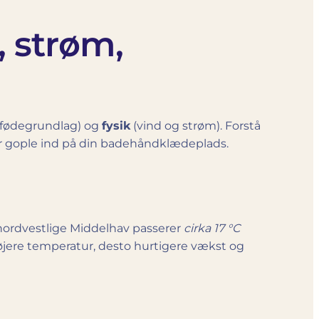
 strøm,
 fødegrundlag) og
fysik
(vind og strøm). Forstå
ler gople ind på din badehåndklædeplads.
ordvestlige Middelhav passerer
cirka 17 °C
 højere temperatur, desto hurtigere vækst og