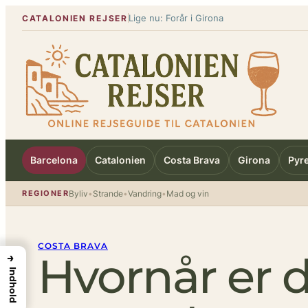
Spring
Lige nu: Forår i Girona
CATALONIEN REJSER
til
indhold
Barcelona
Catalonien
Costa Brava
Girona
Pyr
REGIONER
Byliv
•
Strande
•
Vandring
•
Mad og vin
COSTA BRAVA
Hvornår er 
→
Indhold