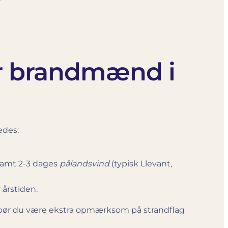
or brandmænd i
edes:
amt 2-3 dages
pålandsvind
(typisk Llevant,
årstiden.
 bør du være ekstra opmærksom på strandflag