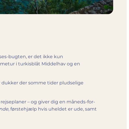
oses-bugten, er det ikke kun
etur i turkisblåt Middelhav og en
or dukker der somme tider pludselige
jseplaner – og giver dig en måneds-for-
ande
, førstehjælp hvis uheldet er ude, samt
.