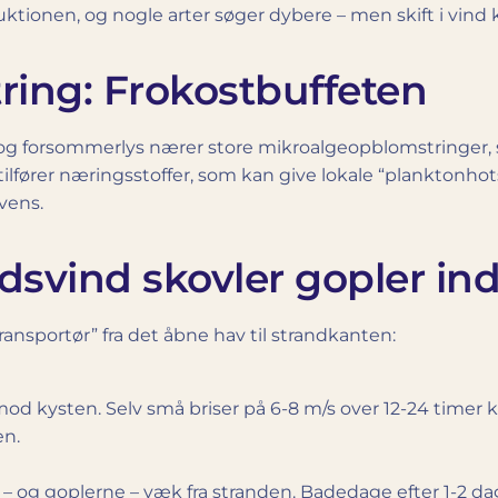
ionen, og nogle arter søger dybere – men skift i vind 
ring: Frokostbuffeten
s- og forsommerlys nærer store mikroalgeopblomstringer, 
tilfører næringsstoffer, som kan give lokale “planktonho
vens.
dsvind skovler gopler in
ransportør” fra det åbne hav til strandkanten:
d kysten. Selv små briser på 6-8 m/s over 12-24 timer
en.
 og goplerne – væk fra stranden. Badedage efter 1-2 dag