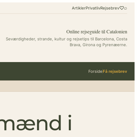
♡
⌕
Artikler
Privatliv
Rejsebrev
Online rejseguide til Catalonien
Seværdigheder, strande, kultur og rejsetips til Barcelona, Costa
Brava, Girona og Pyrenæerne.
Forside
Få rejsebrev
ndmænd i