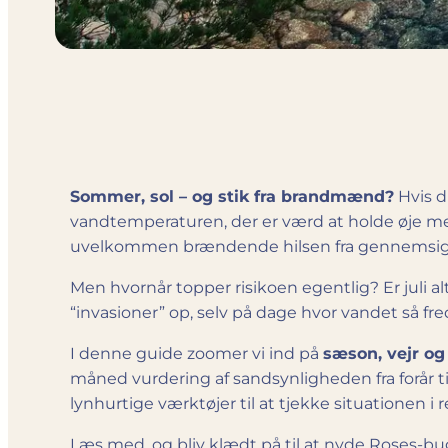
Sommer, sol – og stik fra brandmænd?
Hvis d
vandtemperaturen, der er værd at holde øje m
uvelkommen brændende hilsen fra gennemsigt
Men hvornår topper risikoen egentlig? Er juli 
“invasioner” op, selv på dage hvor vandet så fre
I denne guide zoomer vi ind på
sæson, vejr og
måned vurdering af sandsynligheden fra forår til
lynhurtige værktøjer til at tjekke situationen i
Læs med, og bliv klædt på til at nyde Roses-bu