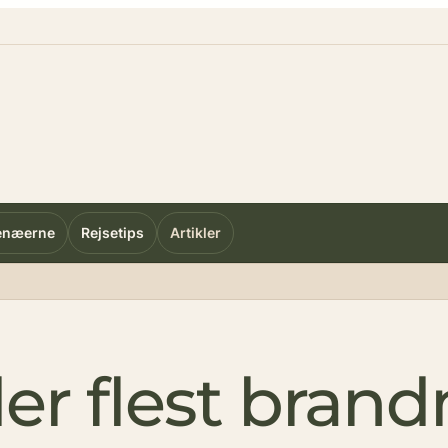
enæerne
Rejsetips
Artikler
der flest bra