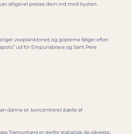
kan alligevel presse dem ind mod kysten.
stiger
zooplanktonet
, og goplerne følger efter.
tspots” ud for Empuriabrava og Sant Pere
d
 kan danne et
koncentreret bælte
af
es Tramuntana er derfor statistisk de sikreste.