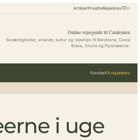
♡
⌕
Artikler
Privatliv
Rejsebrev
Online rejseguide til Catalonien
Seværdigheder, strande, kultur og rejsetips til Barcelona, Costa
Brava, Girona og Pyrenæerne.
Forside
Få rejsebrev
æerne i uge