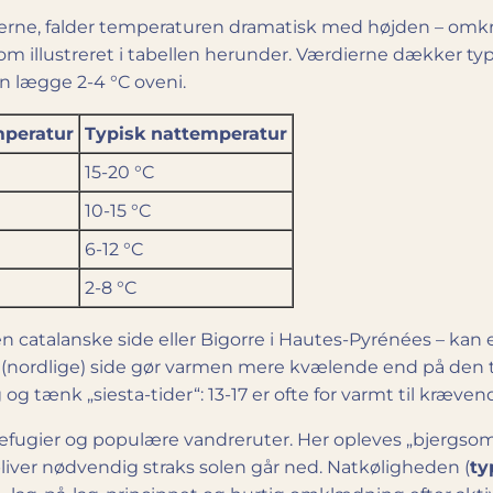
erne, falder temperaturen dramatisk med højden – omk
som illustreret i tabellen herunder. Værdierne dækker 
an lægge 2-4 °C oveni.
mperatur
Typisk nattemperatur
15-20 °C
10-15 °C
6-12 °C
2-8 °C
 den catalanske side eller Bigorre i Hautes-Pyrénées – ka
ke (nordlige) side gør varmen mere kvælende end på den 
g tænk „siesta-tider“: 13-17 er ofte for varmt til kræven
refugier og populære vandreruter. Her opleves „bjergs
bliver nødvendig straks solen går ned. Natkøligheden (
ty