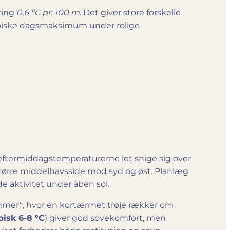
ring
0,6 °C pr. 100 m
. Det giver store forskelle
typiske dagsmaksimum under rolige
n eftermiddags­temperaturerne let snige sig over
tørre middelhavs­side mod syd og øst. Planlæg
de aktivitet under åben sol.
ommer“, hvor en kortærmet trøje rækker om
pisk 6-8 °C
) giver god sovekomfort, men