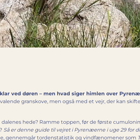
 klar ved døren – men hvad siger himlen over Pyren
svalende gran­skove, men også med et vejr, der kan skif
 i dalenes hede? Ramme toppen, før de første cumuloni
e?
Så er denne guide til vejret i Pyrenæerne i uge 29 for di
amme, gennemgår tordenstatistik og vind­fænomener som