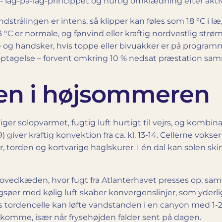
t – lag-på-lag-princippet og hurtig omklædning efter akti
dstrålingen er intens, så klipper kan føles som 18 °C i l
er normale, og fønvind eller kraftig nordvestlig strømn
 hue og handsker, hvis toppe eller bivuakker er på progra
ltoptagelse – forvent omkring 10 % nedsat præstation s
en i højsommeren
iger solopvarmet, fugtig luft hurtigt til vejrs, og kombin
giver kraftig konvektion fra ca. kl. 13-14. Cellerne vokse
 torden og kortvarige haglskurer. I én dal kan solen sk
ovedkæden, hvor fugt fra Atlanterhavet presses op, sa
jergsøer med kølig luft skaber konvergenslinjer, som yder
rs tordencelle kan løfte vandstanden i en canyon med 1-2 
ekomme, især når frysehøjden falder sent på dagen.