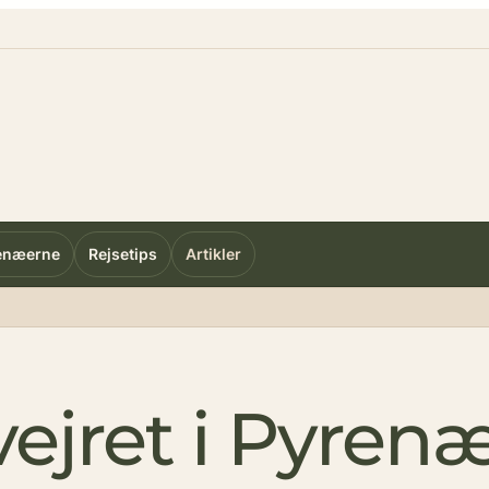
enæerne
Rejsetips
Artikler
ejret i Pyren