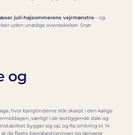
læser juli-højsommerens vejrmønstre
– og
elser uden unødige overraskelser. Snør
e og
ge, hvor bjergtinderne står skarpt i den kølige
ermiddagen, særligt i de lavtliggende dale og
stabilitet bygger sig op, og fra omkring kl. 14
, at de fleste bjergbestigninger og længere