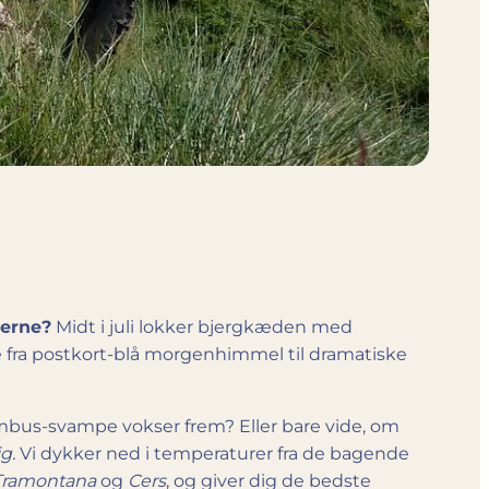
æerne?
Midt i juli lokker bjergkæden med
te fra postkort-blå morgenhimmel til dramatiske
mbus-svampe vokser frem? Eller bare vide, om
g.
Vi dykker ned i temperaturer fra de bagende
Tramontana
og
Cers
, og giver dig de bedste