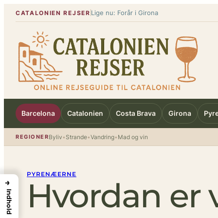
Spring
Lige nu: Forår i Girona
CATALONIEN REJSER
til
indhold
Barcelona
Catalonien
Costa Brava
Girona
Pyr
REGIONER
Byliv
•
Strande
•
Vandring
•
Mad og vin
PYRENÆERNE
Hvordan er v
→
Indhold