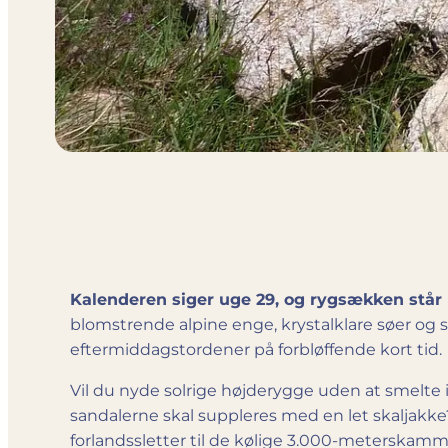
Kalenderen siger uge 29, og rygsækken står
blomstrende alpine enge, krystalklare søer og 
eftermiddagstordener på forbløffende kort tid.
Vil du nyde solrige højderygge uden at smelte
sandalerne skal suppleres med en let skaljakk
forlandssletter til de kølige 3.000-meters­k