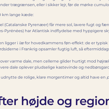
nder trægrænsen, eller i sikker lejr, før de mørke cumul
30 km lange kæde:
 (Catalanske Pyrenæer) får mere sol, lavere fugt og fær
s-Pyrénées) har Atlantisk indflydelse med hyppigere sky
n ligger i
læ
for hovedkam­mens føn-effekt: de er typisk 2
rdsiderne i Frankrig opsamler fugtig luft, så eftermiddags
 over varme dale, men cellerne glider hurtigt mod højræ
avere dale oplever pludselige kastevinde og nedbørs­gard
 udnytte de rolige, klare morgentimer og altid have en
p
ter højde og regio