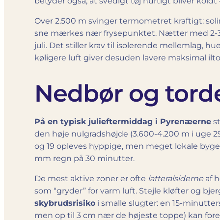
betyder også, at svedigt tøj hurtigt bliver kold
Over 2.500 m svinger termometret kraftigt: solin
sne mærkes nær frysepunktet. Nætter med 2-3 °C 
juli. Det stiller krav til isolerende mellemlag,
køligere luft giver desuden lavere maksimal i
Nedbør og tord
På en typisk juli­eftermiddag i Pyrenæerne
st
den høje nulgradshøjde (3.600-4.200 m i uge 29) 
og 19 opleves hyppige, men meget lokale byger,
mm regn på 30 minutter.
De mest aktive zoner er ofte
latteralsiderne
af h
som “gryder” for varm luft. Stejle kløfter og b
skybrudsrisiko
i smalle slugter: en 15-minutte
men op til 3 cm nær de højeste toppe) kan for