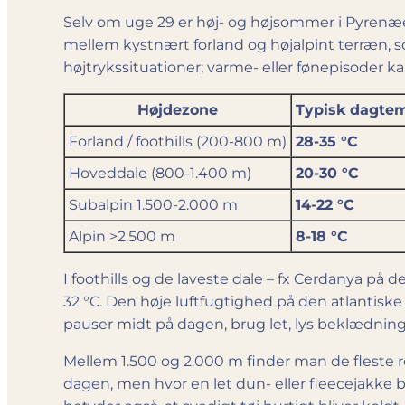
Selv om uge 29 er høj- og højsommer i Pyrenæ
mellem kystnært forland og højalpint terræn, 
højtrykssituationer; varme- eller føn­episoder k
Højdezone
Typisk dagte
Forland / foothills (200-800 m)
28-35 °C
Hoveddale (800-1.400 m)
20-30 °C
Subalpin 1.500-2.000 m
14-22 °C
Alpin >2.500 m
8-18 °C
I foothills og de laveste dale – fx Cerdanya på
32 °C. Den høje luftfugtighed på den atlantis
pauser midt på dagen, brug let, lys beklædning o
Mellem 1.500 og 2.000 m finder man de fleste 
dagen, men hvor en let dun- eller fleecejakke 