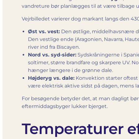
vandreture bør planlægges til at være tilbage u
Vejrbilledet varierer dog markant langs den 4
Øst vs. vest:
Den østlige, middelhavsnære del
Den vestlige ende (Aragonien, Navarra, Haute
river ind fra Biscayen.
Nord vs. syd-sider:
Sydskråningerne i Spanie
soltimer, større brandfare og skarpere UV. No
hænger længere i de grønne dale.
Højderyg vs. dale:
Konvektion starter oftest
være elektrisk aktive sidst på dagen, mens l
For besøgende betyder det, at man dagligt bør
eftermiddagsbyger lukker bjerget.
Temperaturer ef