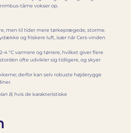
onimbus­-tårne vokser op.
re, men til tider mere tørkeprægede, storme.
dække og friskere luft, især når Cers-vinden
-4 °C varmere og tørrere, hvilket giver flere
torden ofte udvikler sig tidligere, og skyer
kkerne; derfor kan selv robuste højderygge
iner.
lan B
, hvis de karakteristiske
n