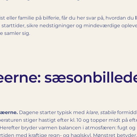
ist eller familie på bilferie, får du her svar på, hvordan du
 starttider, sikre nedstigninger og mindeværdige oplev
e samler sig.
æerne: sæsonbilled
næerne.
Dagene starter typisk med
klare, stabile
formidda
aturen stiger hastigt efter kl. 10 og topper midt på eft
 Herefter bryder varmen balancen i atmosfæren: fugt og in
rtiden med kraftige regn- og haglskyl. Mønstret betyder