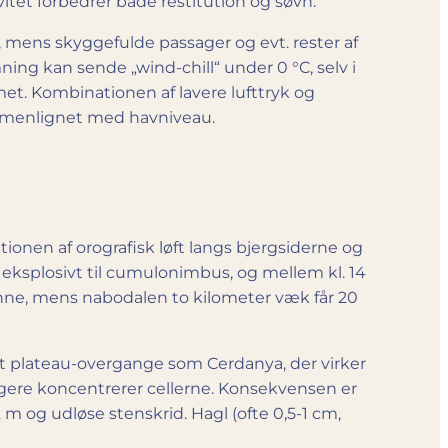
vitet forbedrer både restitution og søvn.
æ, mens skyggefulde passager og evt. rester af
ing kan sende „wind-chill“ under 0 °C, selv i
mmet. Kombinationen af lavere lufttryk og
ammenlignet med havniveau.
ationen af orografisk løft langs bjergsiderne og
r eksplosivt til cumulonimbus, og mellem kl. 14
inne, mens nabodalen to kilometer væk får 20
mt plateau-overgange som Cerdanya, der virker
ligere koncentrerer cellerne. Konsekvensen er
m og udløse stenskrid. Hagl (ofte 0,5-1 cm,