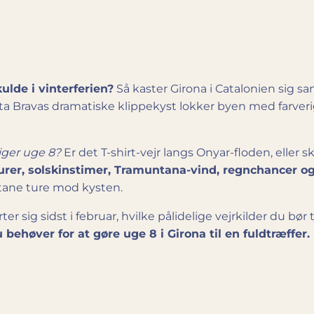
ulde i vinterferien?
Så kaster Girona i Catalonien sig sa
Bravas dramatiske klippekyst lokker byen med farverige
iger uge 8?
Er det T-shirt-vejr langs Onyar-floden, eller 
rer, solskinstimer, Tramuntana-vind, regnchancer o
ontane ture mod kysten.
er sig sidst i februar, hvilke pålidelige vejrkilder du bør
u behøver for at gøre uge 8 i Girona til en fuldtræffer.