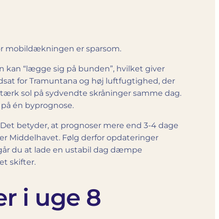
vor mobildækningen er sparsom.
den kan “lægge sig på bunden”, hvilket giver
sat for Tramuntana og høj luftfugtighed, der
 stærk sol på sydvendte skråninger samme dag.
t på én byprognose.
rår. Det betyder, at prognoser mere end 3-4 dage
er Middelhavet. Følg derfor opdateringer
går du at lade en ustabil dag dæmpe
 skifter.
r i uge 8