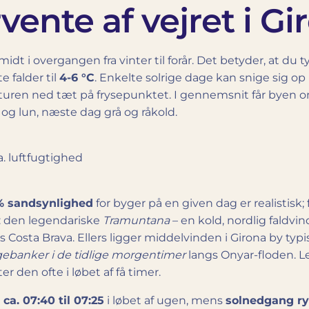
ente af vejret i Gi
g midt i overgangen fra vinter til forår. Det betyder, at du
 falder til
4-6 °C
. Enkelte solrige dage kan snige sig op 
ren ned tæt på frysepunktet. I gennemsnit får byen 
og lun, næste dag grå og råkold.
. luftfugtighed
 % sandsynlighed
for byger på en given dag er realistis
e: den legendariske
Tramuntana
– en kold, nordlig faldvi
s Costa Brava. Ellers ligger middelvinden i Girona by typ
gebanker i de tidlige morgentimer
langs Onyar-floden. 
er den ofte i løbet af få timer.
ca. 07:40 til 07:25
i løbet af ugen, mens
solnedgang rykk