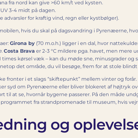
ana fra nord kan give >60 km/t ved kysten.
ve UV 3-4 midt på dagen.
advarsler for kraftig vind, regn eller kystbølger).
mobilen, hvis du skal på dagsvandring i Pyrenæerne, h
aer:
Girona by
(70 m.o.h.) ligger i en dal, hvor natte­kul
e
.
Costa Brava
er 2-3 °C mildere pga. havet, men mere ud
 1 times kørsel væk – kan du møde sne, minusgrader og
netop det område, du vil besøge, frem for at stole blind
tiske fronter i et slags “skiftepunkt” mellem vinter og fo
r syd om Pyrenæerne eller bliver blokeret af højtryk ov
t til at se, hvornår bygerne passerer. På den måde und
programmet fra strandpromenade til museum, hvis vejret
ædning og oplevelse