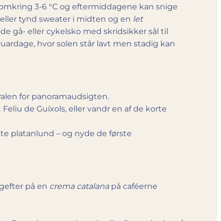
er omkring 3-6 °C og eftermiddagene kan snige
e eller tynd sweater i midten og en
let
gå- eller cykelsko med skridsikker sål til
bruardage, hvor solen står lavt men stadig kan
dralen for panoramaudsigten.
eliu de Guíxols, eller vandr en af de korte
ste platanlund – og nyde de første
agefter på en
crema catalana
på caféerne