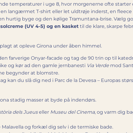
ftende temperaturer i uge 8, hvor morgenerne ofte start
 en langærmet T-shirt eller let uldtrøje inderst, en fleec
 hurtig byge og den kølige Tramuntana-brise. Vælg gode 
r, solcreme (UV 4-5) og en kasket
til de klare, skarpe fe
et oplagt at opleve Girona under åben himmel.
den farverige Onyar-facade og tag de 90 trin op til kate
ybike og kør ad den gamle jernbanesti
Via Verde
mod Sant F
ne begynder at blomstre.
ag kan du slå dig ned i Parc de la Devesa – Europas stør
Girona stadig masser at byde på indendørs.
tòria dels Jueus
eller
Museu del Cinema
, og varm dig b
 Malavella og forkæl dig selv i de termiske bade.