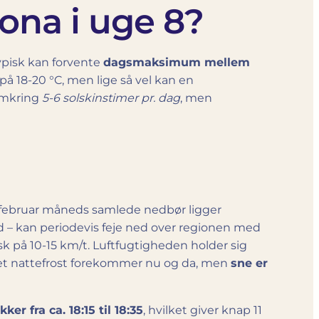
rona i uge 8?
 typisk kan forvente
dagsmaksimum mellem
på 18-20 °C, men lige så vel kan en
omkring
5-6 solskinstimer pr. dag
, men
k; februar måneds samlede nedbør ligger
nd – kan periodevis feje ned over regionen med
isk på 10-15 km/t. Luftfugtigheden holder sig
Let nattefrost forekommer nu og da, men
sne er
er fra ca. 18:15 til 18:35
, hvilket giver knap 11