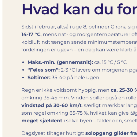
Hvad kan du forv
Sidst i februar, altså i uge 8, befinder Girona si
14-17 °C
, mens nat- og morgen­temperaturer ofte
koldluftindtrængen sende minimumstemperatu
fordelingen er ujævn – én dag kan være klarblå 
Maks.-min. (gennemsnit):
ca. 15 °C / 5 °C
“Føles som”:
2-3 °C lavere om morgenen pga
Soltimer:
35-40 på hele ugen
Regn er ikke voldsomt hyppig, men
ca. 25-30
omkring 35-45 mm. Vinden spiller også en roll
vindstød på 30-60 km/t
, særligt mærkbar lang
som regel omkring 65-75 %, hvilket kan give
tå
meget sjældent
i selve byen – falder den, smelt
Dagslyset tiltager hurtigt:
solopgang glider fra 