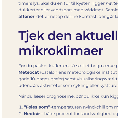
timers lys. Skal du en tur til kysten, ligger
havte
dukkerter eller vandsport med våddragt. Samle
aftener
; det er netop denne kontrast, der gør l
Tjek den aktuell
mikroklimaer
Før du pakker kufferten, så sæt et bogmærke på
Meteocat
(Cataloniens meteorologiske institut 
gode 10-dages grafer) samt visualiserings­værk
udendørs aktiviteter som cykling eller kystture 
Når du læser prognoserne, bør du ikke kun kig
“Føles som”
-temperaturen (wind-chill om mor
Nedbør
– både procent for sandsynlighed og