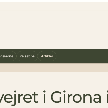
enæerne
Rejsetips
Artikler
ejret i Girona 