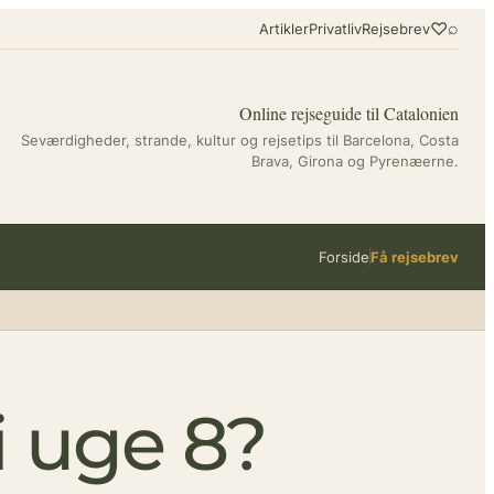
♡
⌕
Artikler
Privatliv
Rejsebrev
Online rejseguide til Catalonien
Seværdigheder, strande, kultur og rejsetips til Barcelona, Costa
Brava, Girona og Pyrenæerne.
Forside
Få rejsebrev
i uge 8?