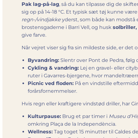
Pak lag-på-lag
, så du kan tilpasse dig de ski
sig op på 14-18 °C. Et typisk sæt tøj kunne være
regn-/vindjakke
yderst, som både kan modstå en
brostensgaderne i Barri Vell, og husk
solbrille
give farve.
Når vejret viser sig fra sin mildeste side, er d
Byvandring:
Slentr over Pont de Pedra, følg 
Cykling & vandring:
Lej en gravel- eller cit
ruter i Gavarres-bjergene, hvor mandeltræer
Picnic ved floden:
På en vindstille eftermidd
forårsfornemmelser.
Hvis regn eller kraftigere vindstød driller, har 
Kulturpause:
Brug et par timer i
Museu d’His
omkring Plaça de la Independència.
Wellness:
Tag toget 15 minutter til Caldes de