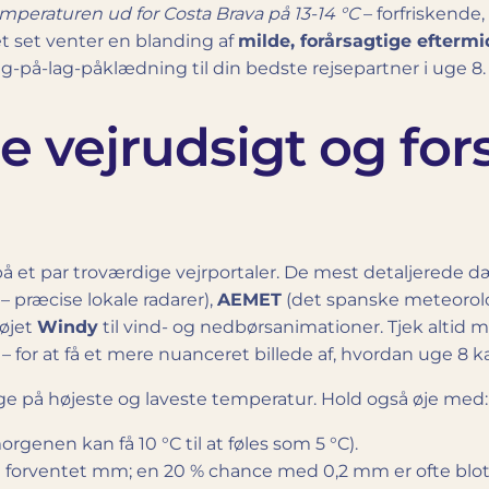
mperaturen ud for Costa Brava på 13-14 °C
– forfriskende,
t set venter en blanding af
milde, forårsagtige efterm
ag-på-lag-påklædning til din bedste rejsepartner i uge 8.
e vejrudsigt og for
 et par troværdige vejrportaler. De mest detaljerede d
– præcise lokale radarer),
AEMET
(det spanske meteorolo
tøjet
Windy
til vind- og nedbørs­animationer. Tjek altid
– for at få et mere nuanceret billede af, hvordan uge 8 ka
ge på højeste og laveste temperatur. Hold også øje med:
genen kan få 10 °C til at føles som 5 °C).
 forventet mm; en 20 % chance med 0,2 mm er ofte blot