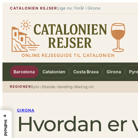
Spring
Lige nu: Forår i Girona
CATALONIEN REJSER
til
indhold
Barcelona
Catalonien
Costa Brava
Girona
Pyr
REGIONER
Byliv
•
Strande
•
Vandring
•
Mad og vin
GIRONA
Hvordan er v
→
Indhold