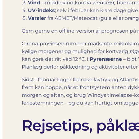
Vind
– middelvind kontra
vindstød
; Tramunt
UV-indeks
; selv i februar kan klare dage gi
Varsler
fra AEMET/Meteocat (gule eller orange 
Gem gerne en offline-version af prognosen på 
Girona-provinsen rummer markante mikroklim
kølige morgener og mulighed for kortvarig
tåg
kan gøre det råt ved 12 °C. I
Pyrenæerne
– blot
Planlæg derfor påklædning og aktiviteter efter 
Sidst i februar ligger Iberiske lavtryk og Atlan
frem kan hoppe, når et frontsystem enten dykke
morgen og aften, og brug Windys timelapse-kor
feriestemningen – og du kan hurtigt omlægge 
Rejsetips, påkl