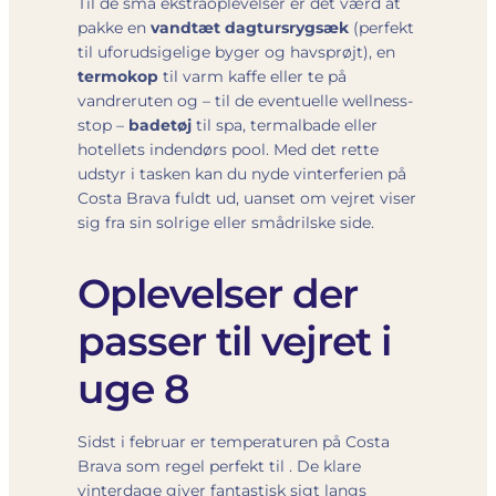
Til de små ekstraoplevelser er det værd at
pakke en
vandtæt dagtursrygsæk
(perfekt
til uforudsigelige byger og havsprøjt), en
termokop
til varm kaffe eller te på
vandreruten og – til de eventuelle wellness-
stop –
badetøj
til spa, termalbade eller
hotellets indendørs pool. Med det rette
udstyr i tasken kan du nyde vinterferien på
Costa Brava fuldt ud, uanset om vejret viser
sig fra sin solrige eller smådrilske side.
Oplevelser der
passer til vejret i
uge 8
Sidst i februar er temperaturen på Costa
Brava som regel perfekt til
. De klare
vinterdage giver fantastisk sigt langs