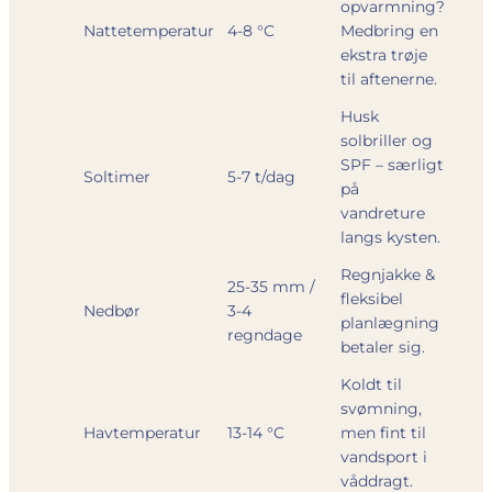
opvarmning?
Nattetemperatur
4-8 °C
Medbring en
ekstra trøje
til aftenerne.
Husk
solbriller og
SPF – særligt
Soltimer
5-7 t/dag
på
vandreture
langs kysten.
Regnjakke &
25-35 mm /
fleksibel
Nedbør
3-4
planlægning
regndage
betaler sig.
Koldt til
svømning,
Havtemperatur
13-14 °C
men fint til
vandsport i
våddragt.