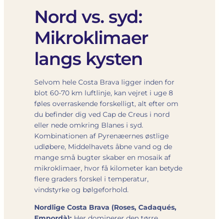
Nord vs. syd:
Mikroklimaer
langs kysten
Selvom hele Costa Brava ligger inden for
blot 60-70 km luftlinje, kan vejret i uge 8
føles overraskende forskelligt, alt efter om
du befinder dig ved Cap de Creus i nord
eller nede omkring Blanes i syd.
Kombinationen af Pyrenæernes østlige
udløbere, Middelhavets åbne vand og de
mange små bugter skaber en mosaik af
mikroklimaer, hvor få kilometer kan betyde
flere graders forskel i temperatur,
vindstyrke og bølgeforhold.
Nordlige Costa Brava (Roses, Cadaqués,
Empordà):
Her dominerer den tørre,