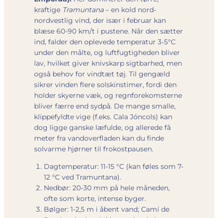
kraftige
Tramuntana
– en kold nord-
nordvestlig vind, der især i februar kan
blæse 60-90 km/t i pustene. Når den sætter
ind, falder den oplevede temperatur 3-5°C
under den målte, og luftfugtigheden bliver
lav, hvilket giver knivskarp sigtbarhed, men
også behov for vindtæt tøj. Til gengæld
sikrer vinden flere solskinstimer, fordi den
holder skyerne væk, og regnforekomsterne
bliver færre end sydpå. De mange smalle,
klippefyldte vige (f.eks. Cala Jóncols) kan
dog ligge ganske læfulde, og allerede få
meter fra vandoverfladen kan du finde
solvarme hjørner til frokostpausen.
Dagtemperatur: 11-15 °C (kan føles som 7-
12 °C ved Tramuntana).
Nedbør: 20-30 mm på hele måneden,
ofte som korte, intense byger.
Bølger: 1-2,5 m i åbent vand; Camí de