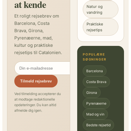
at kende
Natur og
vandring
Et roligt rejsebrev om
Barcelona, Costa
Praktiske
rejsetips
Brava, Girona,
Pyrenæerne, mad,
kultur og praktiske
rejsetips til Catalonien.
POPULÆRE
SØGNINGER
Barcelona
Tilmeld rejsebrev
Costa Brava
Girona
Ved tilmelding accepterer du
at modtage redaktionelle
Pyrenæerne
opdateringer. Du kan altid
afmelde dig igen.
Mad og vin
Bedste rejsetid