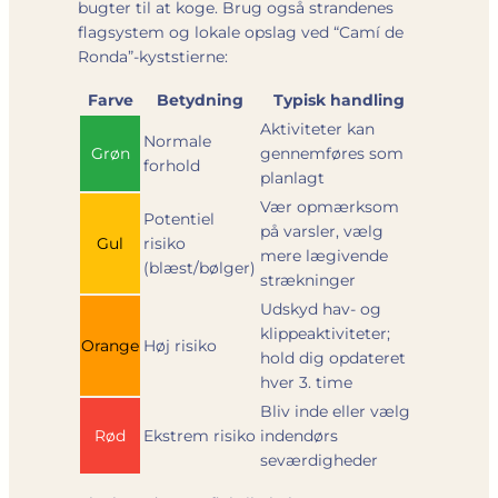
bugter til at koge. Brug også strandenes
flag­system og lokale opslag ved “Camí de
Ronda”-kyststierne:
Farve
Betydning
Typisk handling
Aktiviteter kan
Normale
Grøn
gennemføres som
forhold
planlagt
Vær opmærksom
Potentiel
på varsler, vælg
Gul
risiko
mere lægivende
(blæst/bølger)
strækninger
Udskyd hav- og
klippeaktiviteter;
Orange
Høj risiko
hold dig opdateret
hver 3. time
Bliv inde eller vælg
Rød
Ekstrem risiko
indendørs
seværdigheder