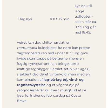
Lys nok til
lange
udflugter –
Dagslys
≈ 11 t 15 min
solen står ca.
07:30 og går
ned 18:45.
Vejret kan dog skifte hurtigt: en
tramuntana
-kuldeblæst fra nord kan presse
dagtemperaturen ned under 10 °C og give
hvide skumtoppe på bølgerne, mens en
fugtig sydvestfront kan bringe korte,
kraftige regnbyger. Samlet set bliver uge 8
sjældent decideret vinterkold, men med en
kombination af
lag-på-lag tøj, vind- og
regnbeskyttelse
og et vågent øje på
prognoserne får du mest muligt ud af de
lyse, forfriskende februar­dag på Costa
Brava.