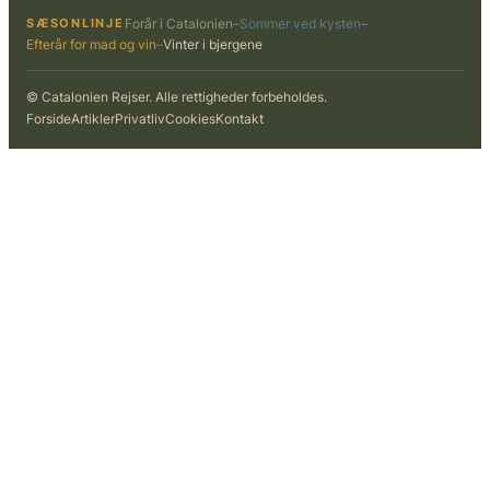
SÆSONLINJE
Forår i Catalonien
–
Sommer ved kysten
–
Efterår for mad og vin
–
Vinter i bjergene
© Catalonien Rejser. Alle rettigheder forbeholdes.
Forside
Artikler
Privatliv
Cookies
Kontakt