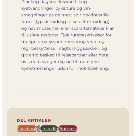
Planlæg dagene fleksibelt: læg
kystvandringer, cykelture og vin­
smagninger på de mest solrige/vindstille
timer (typisk middag til sen eftermiddag)
og hav museums- eller spa-alternativer klar
til usikre perioder. Tjek rute­beskrivelser for
mulige omvejsspor, medbring vind- og
regnbeskyttelse i dagtursrygsækken, og
giv altid besked til rejse­partner eller hotel,
hvis du bevæger dig ud til mere øde
kyststrækninger uden for mobil­dækning.
DEL ARTIKLEN
Facebook
X
LinkedIn
Pinterest