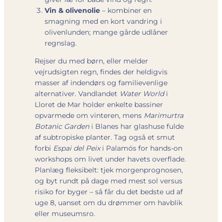
Vin & olivenolie
– kombiner en
smagning med en kort vandring i
olivenlunden; mange gårde udlåner
regnslag.
Rejser du med børn, eller melder
vejrudsigten regn, findes der heldigvis
masser af indendørs og familievenlige
alternativer. Vandlandet
Water World
i
Lloret de Mar holder enkelte bassiner
opvarmede om vinteren, mens
Marimurtra
Botanic Garden
i Blanes har glashuse fulde
af subtropiske planter. Tag også et smut
forbi
Espai del Peix
i Palamós for hands-on
workshops om livet under havets overflade.
Planlæg fleksibelt: tjek morgenprognosen,
og byt rundt på dage med mest sol versus
risiko for byger – så får du det bedste ud af
uge 8, uanset om du drømmer om havblik
eller museumsro.