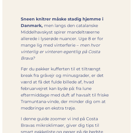
Sneen knitrer måske stadig hjemme i
Danmark,
men langs den catalanske
Middelhavskyst spirer mandeltræerne
allerede i lyserøde nuancer. Uge 8 er for
mange lig med vinterferie –
men hvor
vinterlig er vinteren egentlig på Costa
Brava?
Før du pakker kufferten til et tiltrængt
break fra gråvejr og minusgrader, er det
værd at få det fulde billede af, hvad
februarvejret kan byde på: fra lune
eftermiddage med duft af havsalt til friske
Tramuntana‐vinde, der minder dig om at
medbringe en ekstra trøje.
I denne guide zoomer vi ind på Costa
Bravas mikroklimaer, giver dig tips til
smart pakkeliste og peger på de bedste