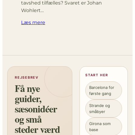
tavshed tilfælles? Svaret er Johan
Wohlert…
Læs mere
START HER
REJSEBREV
Få nye
Barcelona for
første gang
guider,
sæsonidéer
Strande og
småbyer
og små
Girona som
steder værd
base