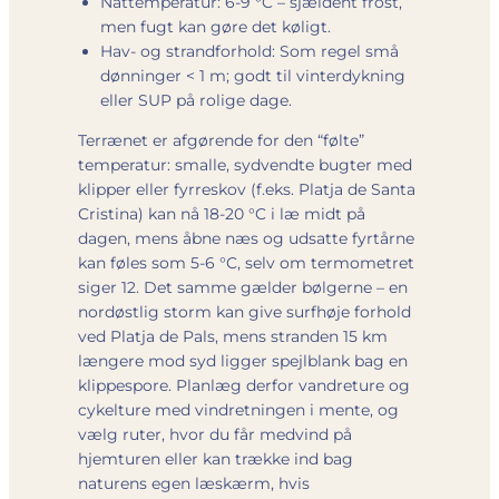
Nattemperatur: 6-9 °C – sjældent frost,
men fugt kan gøre det køligt.
Hav- og strandforhold: Som regel små
dønninger < 1 m; godt til vinterdykning
eller SUP på rolige dage.
Terrænet er afgørende for den “følte”
temperatur: smalle, sydvendte bugter med
klipper eller fyrreskov (f.eks. Platja de Santa
Cristina) kan nå 18-20 °C i læ midt på
dagen, mens åbne næs og udsatte fyrtårne
kan føles som 5-6 °C, selv om termometret
siger 12. Det samme gælder bølgerne – en
nordøstlig storm kan give surf­høje forhold
ved Platja de Pals, mens stranden 15 km
længere mod syd ligger spejlblank bag en
klippespore. Planlæg derfor vandreture og
cykelture med vindretningen i mente, og
vælg ruter, hvor du får medvind på
hjemturen eller kan trække ind bag
naturens egen læskærm, hvis