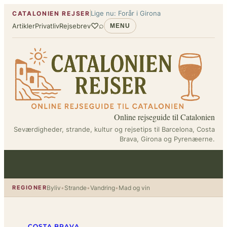
Spring
Lige nu: Forår i Girona
CATALONIEN REJSER
til
♡
⌕
Artikler
Privatliv
Rejsebrev
MENU
indhold
Online rejseguide til Catalonien
Seværdigheder, strande, kultur og rejsetips til Barcelona, Costa
Brava, Girona og Pyrenæerne.
REGIONER
Byliv
•
Strande
•
Vandring
•
Mad og vin
COSTA BRAVA