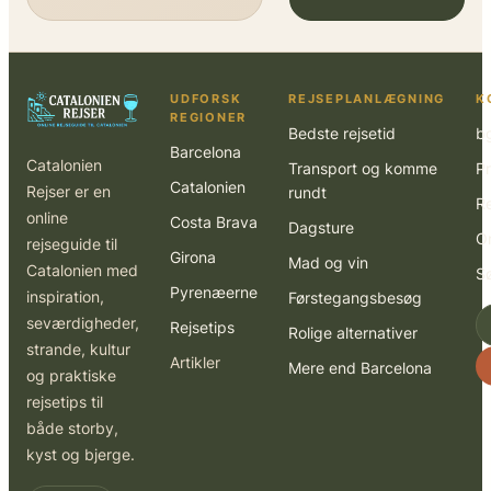
UDFORSK
REJSEPLANLÆGNING
K
REGIONER
Bedste rejsetid
b
Barcelona
Catalonien
Transport og komme
Pr
Catalonien
Rejser er en
rundt
R
online
Costa Brava
Dagsture
O
rejseguide til
Girona
Mad og vin
Catalonien med
S
Pyrenæerne
inspiration,
Førstegangsbesøg
seværdigheder,
Rejsetips
Rolige alternativer
strande, kultur
Artikler
Mere end Barcelona
og praktiske
rejsetips til
både storby,
kyst og bjerge.