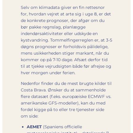
Selv om klimadata giver en fin rettesnor
for, hvordan vejret
at arte sig i uge 8, er det
de konkrete prognoser, der afgør om du
bør pakke regnslag, planlægge
indendørsaktiviteter eller udskyde en
kystvandring. Tommelfinger­reglen er, at 3-5
døgns prognoser er forholdsvis pålidelige,
mens usikkerheden stiger markant, når du
kommer op på 7-10 dage. Afsæt derfor tid
til at tjekke vejrudsigten både før afrejse og
hver morgen under ferien.
Nedenfor finder du de mest brugte kilder til
Costa Brava. Ønsker du at sammenholde
flere datasæt (f.eks. europæiske ECMWF vs.
amerikanske GFS-modeller), kan du med
fordel kigge på to eller tre tjenester side
om side:
AEMET
(Spaniens officielle