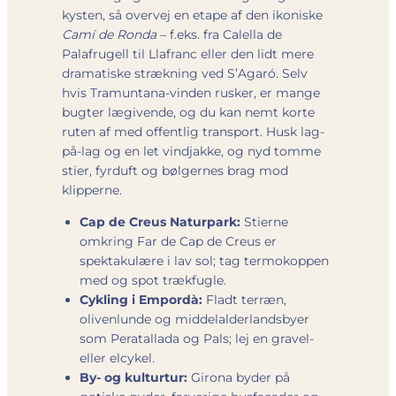
kysten, så overvej en etape af den ikoniske
Camí de Ronda
– f.eks. fra Calella de
Palafrugell til Llafranc eller den lidt mere
dramatiske strækning ved S’Agaró. Selv
hvis Tramuntana-vinden rusker, er mange
bugter lægivende, og du kan nemt korte
ruten af med offentlig transport. Husk lag-
på-lag og en let vindjakke, og nyd tomme
stier, fyrduft og bølgernes brag mod
klipperne.
Cap de Creus Naturpark:
Stierne
omkring Far de Cap de Creus er
spektakulære i lav sol; tag termokoppen
med og spot trækfugle.
Cykling i Empordà:
Fladt terræn,
olivenlunde og middelalderlandsbyer
som Peratallada og Pals; lej en gravel-
eller elcykel.
By- og kulturtur:
Girona byder på