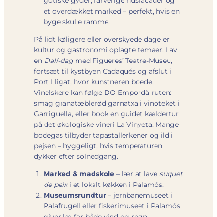
gotiske gyder, farverige husfacader og
et overdækket marked – perfekt, hvis en
byge skulle ramme.
På lidt køligere eller overskyede dage er
kultur og gastronomi oplagte temaer. Lav
en
Dalí-dag
med Figueres’ Teatre-Museu,
fortsæt til kystbyen Cadaqués og afslut i
Port Lligat, hvor kunstneren boede.
Vinelskere kan følge DO Empordà-ruten:
smag granatæblerød garnatxa i vinoteket i
Garriguella, eller book en guidet kældertur
på det økologiske vineri La Vinyeta. Mange
bodegas tilbyder tapastallerkener og ild i
pejsen – hyggeligt, hvis temperaturen
dykker efter solnedgang.
Marked & madskole
– lær at lave
suquet
de peix
i et lokalt køkken i Palamós.
Museumsrundtur
– jernbanemuseet i
Palafrugell eller fiskerimuseet i Palamós
giver læ for både vind og regn.