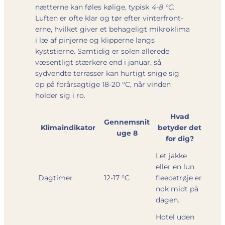
nætterne kan føles kølige, typisk
4-8 °C
.
Luften er ofte klar og tør efter vinterfront­
erne, hvilket giver et behageligt mikroklima
i læ af pinjerne og klipperne langs
kyststierne. Samtidig er solen allerede
væsentligt stærkere end i januar, så
sydvendte terrasser kan hurtigt snige sig
op på forårsagtige 18-20 °C, når vinden
holder sig i ro.
Hvad
Gennemsnit
Klimaindikator
betyder det
uge 8
for dig?
Let jakke
eller en lun
Dagtimer
12-17 °C
fleecetrøje er
nok midt på
dagen.
Hotel uden