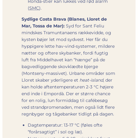
Ronda-stier kan lukkes ved rød alarm
(
SMC
).
Sydlige Costa Brava (Blanes, Lloret de
Mar, Tossa de Mar):
Syd for Sant Feliu
mindskes Tramuntanaens rækkevidde, og
kysten bøjer let mod sydvest. Her får du
hyppigere lette hav-vind-systemer, mildere
nætter og oftere skybanker, fordi fugtig
luft fra Middelhavet kan “hænge” på de
bagvedliggende skovklædte bjerge
(Montseny-massivet). Urbane områder som
Lloret skaber yderligere et
heat-island
, der
kan holde aften­temperaturen 2-3 °C højere
end inde i Empordà. Der er større chance
for en rolig, lun formiddag til cafébesøg
ved strandpromenaden, men også lidt flere
regnbyger og tågebanker tidligt på dagen.
Dagtemperatur: 13-17 °C (føles ofte
“forårsagtigt” i sol og læ).