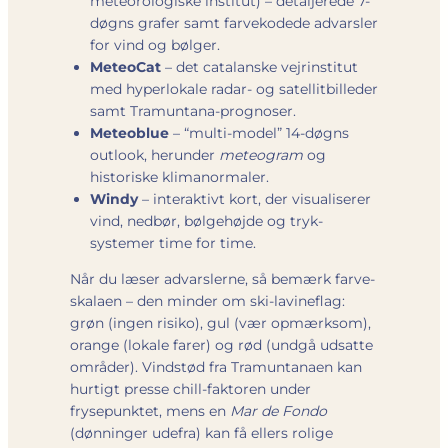
meteorologiske institut) – detaljerede 7-
døgns grafer samt farvekodede advarsler
for vind og bølger.
MeteoCat
– det catalanske vejrinstitut
med hyperlokale radar- og satellitbilleder
samt Tramuntana-prognoser.
Meteoblue
– “multi-model” 14-døgns
outlook, herunder
meteogram
og
historiske klimanormaler.
Windy
– interaktivt kort, der visualiserer
vind, nedbør, bølgehøjde og tryk­
systemer time for time.
Når du læser advarslerne, så bemærk farve­
skalaen – den minder om ski-lavine­flag:
grøn (ingen risiko), gul (vær opmærksom),
orange (lokale farer) og rød (undgå udsatte
områder). Vindstød fra Tramuntanaen kan
hurtigt presse chill-faktoren under
frysepunktet, mens en
Mar de Fondo
(dønninger udefra) kan få ellers rolige