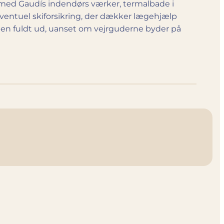
 med Gaudís indendørs værker, termalbade i
eventuel ski­forsikring, der dækker læge­hjælp
nien fuldt ud, uanset om vejrguderne byder på