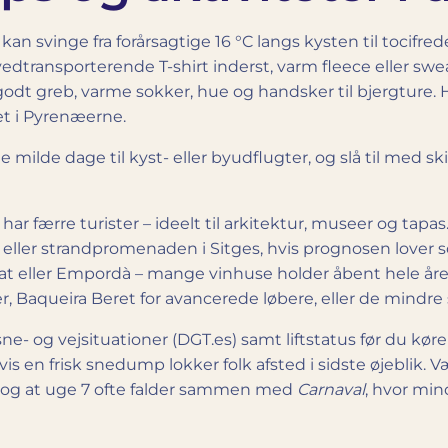
an svinge fra forårsagtige 16 °C langs kysten til tocifre
 svedtransporterende T-shirt inderst, varm fleece eller sw
 godt greb, varme sokker, hue og handsker til bjergture. 
et i Pyrenæerne.
 milde dage til kyst- eller byudflugter, og slå til med sk
ar færre turister – ideelt til arkitektur, museer og tapas
ller strandpromenaden i Sitges, hvis prognosen lover so
rat eller Empordà – mange vinhuse holder åbent hele åre
er, Baqueira Beret for avancerede løbere, eller de mindr
sne- og vejsituationer (DGT.es) samt liftstatus før du kø
hvis en frisk snedump lokker folk afsted i sidste øjebli
 og at uge 7 ofte falder sammen med
Carnaval
, hvor min