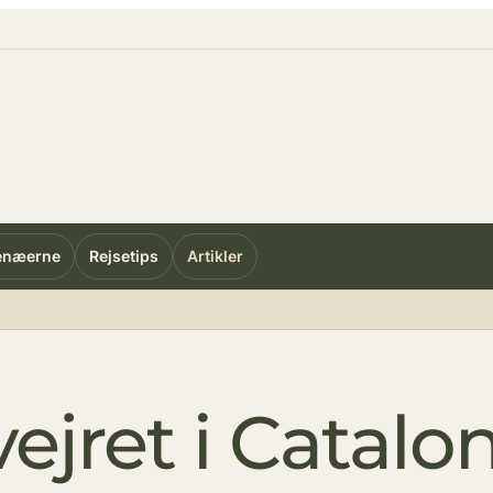
enæerne
Rejsetips
Artikler
ejret i Catalo