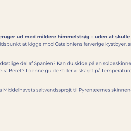
ruger ud med mildere himmelstrøg – uden at skulle 
 tidspunkt at kigge mod Cataloniens farverige kystbyer
døstlige del af Spanien? Kan du sidde på en solbeskinnet
ira Beret? I denne guide stiller vi skarpt på temperatur
fra Middelhavets saltvandssprøjt til Pyrenæernes skinnende