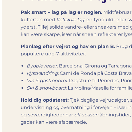
Pak smart – lag på lag er nøglen.
Midtfebruar k
kufferten med
fleksible lag
: en tynd uld- eller
yderst. Tilføj solide vandre- eller sneakers med
kan være skarpe, især når sneen reflekterer lys
Planlæg efter vejret og hav en plan B.
Brug de
populære uge-7-aktiviteter:
Byoplevelser:
Barcelona, Girona og Tarragona h
Kystvandring:
Camí de Ronda på Costa Brava e
Vin & gastronomi:
Dagsture til Penedès, Prio
Ski & snowboard:
La Molina/Masella for famili
Hold dig opdateret:
Tjek daglige vejrudsigter, 
undervisning og overnatning i forvejen – især 
og seværdigheder har
off-season
åbningstider,
gader kan være afspærrede.