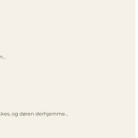
in…
ukkes, og døren derhjemme…