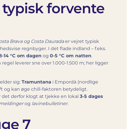
typisk forvente
osta Brava og Costa Daurada
er vejret typisk
ghedsvise regnbyger. I det flade indland – f.eks.
8-14 °C om dagen
og
0-5 °C om natten
.
gel leverer sne over 1.000-1.500 m; her ligger
lder sig:
Tramuntana
i Empordà (nordlige
 og kan øge chill-faktoren betydeligt.
det derfor klogt at tjekke en lokal
3-5 dages
meldinger
og
lavinebulletiner
.
uge 7