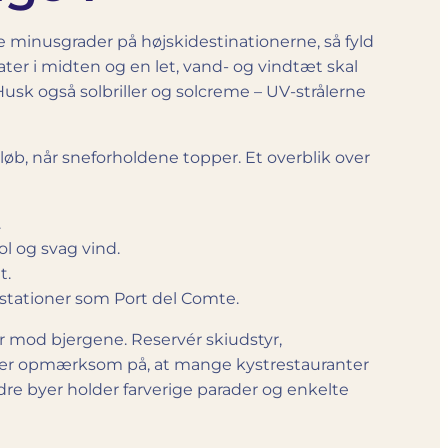
de minusgrader på højski­destinationerne, så fyld
eater i midten og en let, vand- og vindtæt skal
Husk også solbriller og solcreme – UV-strålerne
iløb, når sneforholdene topper. Et overblik over
.
l og svag vind.
t.
e stationer som Port del Comte.
rer mod bjergene. Reservér skiudstyr,
k. Vær opmærksom på, at mange kystrestauranter
dre byer holder farverige parader og enkelte