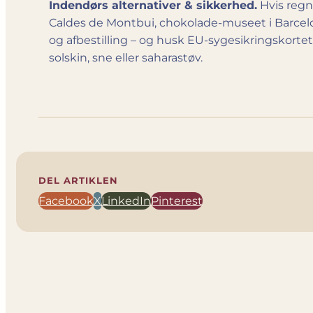
Indendørs alternativer & sikkerhed.
Hvis regn
Caldes de Montbui, chokolade-museet i Barcelo
og afbestilling – og husk EU-sygesikrings­kort
solskin, sne eller saharastøv.
DEL ARTIKLEN
Facebook
X
LinkedIn
Pinterest