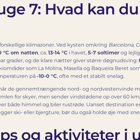
uge 7: Hvad kan du 
 forskellige klimazoner. Ved kysten omkring
Barcelona, C
0 °C om natten
, ca.
13-14 °C
i havet,
5-7 soltimer
og lejli
par grader, og de klare nætter giver større døgnudsving:
områder som La Molina, Masella og Baqueira Beret som re
mperaturen på
-10-0 °C
, ofte med et stabilt snelag.
r når de gennemtrængende nord- og nordvestenvinde me
imlen for skyer, men sender vindstødene op over 60 km/t
ver både himmel og biler rustrøde. Uanset destination er 
lægger ski- eller bjergture, bør du også holde øje med
sne
ps og aktiviteter i 