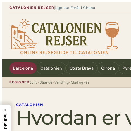
Spring
Lige nu: Forår i Girona
CATALONIEN REJSER
til
indhold
Barcelona
Catalonien
Costa Brava
Girona
Pyr
REGIONER
Byliv
•
Strande
•
Vandring
•
Mad og vin
CATALONIEN
Hvordan er v
→
Indhold