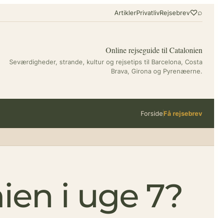
♡
⌕
Artikler
Privatliv
Rejsebrev
Online rejseguide til Catalonien
Seværdigheder, strande, kultur og rejsetips til Barcelona, Costa
Brava, Girona og Pyrenæerne.
Forside
Få rejsebrev
nien i uge 7?