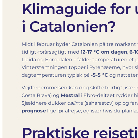
Klimaguide for 
i Catalonien?
Midt i februar byder Catalonien på tre markant
tidligt-forårsagtigt med
12-17 °C om dagen
,
6-1
Lleida og Ebro-dalen – falder temperaturen et 
Vinterstemningen topper i Pyrenæerne, hvor ski
dagtemperaturen typisk på
-5-5 °C
og nattete
Vejrfornemmelsen kan dog skifte hurtigt, isæ
Costa Brava) og
Mestral
i Ebro-deltaet rydder h
Sjældnere dukker
calima
(saharastøv) op og far
prognose
lige før afrejse, og især hvis du plan
Praktiske rejseti