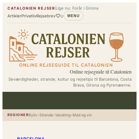
Spring
Lige nu: Forår i Girona
CATALONIEN REJSER
til
♡
⌕
Artikler
Privatliv
Rejsebrev
MENU
indhold
Online rejseguide til Catalonien
Seværdigheder, strande, kultur og rejsetips til Barcelona, Costa
Brava, Girona og Pyrenæerne.
REGIONER
Byliv
•
Strande
•
Vandring
•
Mad og vin
BARCELONA