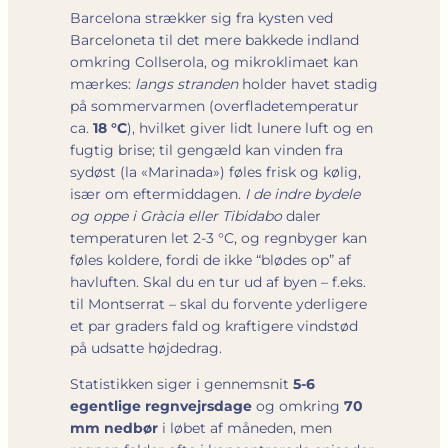
Barcelona strækker sig fra kysten ved
Barceloneta til det mere bakkede indland
omkring Collserola, og mikroklimaet kan
mærkes:
langs stranden
holder havet stadig
på sommervarmen (overfladetemperatur
ca.
18 °C
), hvilket giver lidt lunere luft og en
fugtig brise; til gengæld kan vinden fra
sydøst (la «Marinada») føles frisk og kølig,
især om eftermiddagen.
I de indre bydele
og oppe i Gràcia eller Tibidabo
daler
temperaturen let 2-3 °C, og regnbyger kan
føles koldere, fordi de ikke “blødes op” af
havluften. Skal du en tur ud af byen – f.eks.
til Montserrat – skal du forvente yderligere
et par graders fald og kraftigere vindstød
på udsatte højdedrag.
Statistikken siger i gennemsnit
5-6
egentlige regnvejrsdage
og omkring
70
mm nedbør
i løbet af måneden, men