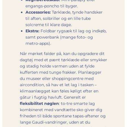
engangs-poncho til byger.
Accessories:
Tørklæde, tynde handsker
til aften, solbriller og en lille tube
solcreme til klare dage.
Ekstra:
Foldbar rygsæk til lag og indkøb,
samt powerbank (mange foto- og
metro-apps).
Når mørket falder på, kan du opgradere dit
dagtøj med et pænt tørklæde eller smykker
og stadig holde varmen uden at fylde
kufferten med tunge frakker. Planlægger
du museer eller shoppingcentre med
aircondition, så hav et let lag i tasken –
klimaanlægget kan føles køligt efter en
gåtur i fugtig havluft. Generelt er
fleksibilitet nøglen
: to-tre smarte lag
kombineret med vandtætte sko giver dig
friheden til både spontane tapas-aftener og
lange Gaudí-vandringer, uden at du