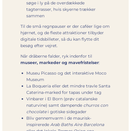
søge i ly på de over­dækkede
tagterrasser, hvis skyerne trækker
sammen
Til de små regnpauser er der caféer lige om
hjørnet, og de fleste attraktioner tilbyder
digitale tids­billeter, så du kan flytte dit
besøg efter vejret.
Når dråberne falder, ryk indenfor til
museer, markeder og mave­fristelser
:
Museu Picasso og det interaktive Moco
Museum
La Boqueria eller det mindre travle Santa
Caterina-marked for tapas under tag
Vinbarer i El Born (prøv catalanske
naturvine) samt dampende
churros con
chocolate
i gotiske sidegader
Bliv gennem­varm i de maurisk-
inspirerede
Arab Baths Aire Barcelona