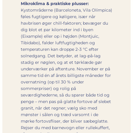
Mikroklima & praktiske plusser:
Kystområderne (Barceloneta, Vila Olímpica)
føles fugtigere og køligere, især når
havbrisen øger chill-faktoren; bevæger du
dig blot et par kilometer ind i byen
(Eixample) eller op i højden (Montjuïc,
Tibidabo), falder luftfugtigheden og
temperaturen kan droppe 2-3 °C efter
solnedgang. Det betyder, at lag-på-lag
stadig er nøglen, og at et tørklæde gør
underværker på aftenture. November er på
samme tid én af årets billigste måneder for
overnatning (op til 30 % under
sommerpriser) og rolig på
seværdighederne, så du sparer både tid og
penge – men pas på glatte fortove af slebet
granit, når det regner; vælg sko med
mønster i sålen og træd varsomt i de
mørke fortovsfliser, der bliver sæbe­glatte.
Rejser du med barnevogn eller rullekuffert,