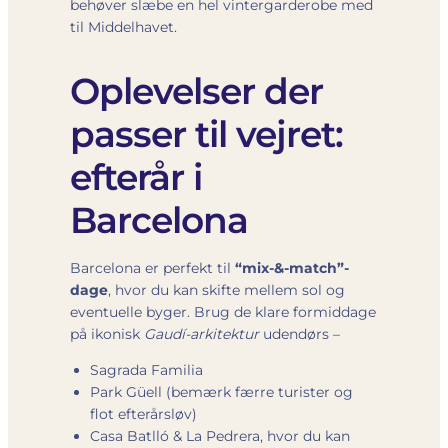
behøver slæbe en hel vintergarderobe med
til Middelhavet.
Oplevelser der
passer til vejret:
efterår i
Barcelona
Barcelona er perfekt til
“mix-&-match”-
dage
, hvor du kan skifte mellem sol og
eventuelle byger. Brug de klare formiddage
på ikonisk
Gaudí-arkitektur
udendørs –
Sagrada Familia
Park Güell (bemærk færre turister og
flot efterårsløv)
Casa Batlló & La Pedrera, hvor du kan