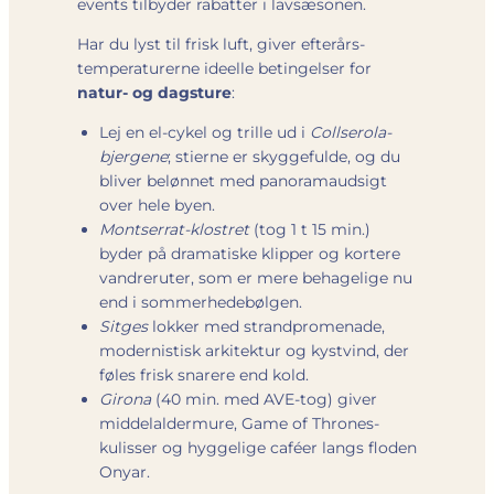
events tilbyder rabatter i lav­sæsonen.
Har du lyst til frisk luft, giver efterårs­
temperaturerne ideelle betingelser for
natur- og dagsture
:
Lej en el-cykel og trille ud i
Collserola-
bjergene
; stierne er skyggefulde, og du
bliver belønnet med panoramaudsigt
over hele byen.
Montserrat-klostret
(tog 1 t 15 min.)
byder på dramatiske klipper og kortere
vandreruter, som er mere behagelige nu
end i sommerhedebølgen.
Sitges
lokker med strandpromenade,
modernistisk arkitektur og kyst­vind, der
føles frisk snarere end kold.
Girona
(40 min. med AVE-tog) giver
middelalder­mure, Game of Thrones-
kulisser og hyggelige caféer langs floden
Onyar.