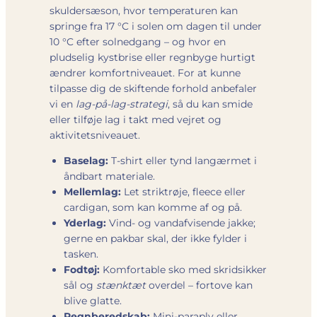
skuldersæson, hvor temperaturen kan
springe fra 17 °C i solen om dagen til under
10 °C efter solnedgang – og hvor en
pludselig kystbrise eller regnbyge hurtigt
ændrer komfortniveauet. For at kunne
tilpasse dig de skiftende forhold anbefaler
vi en
lag-på-lag-strategi
, så du kan smide
eller tilføje lag i takt med vejret og
aktivitetsniveauet.
Baselag:
T-shirt eller tynd langærmet i
åndbart materiale.
Mellem­lag:
Let striktrøje, fleece eller
cardigan, som kan komme af og på.
Yderlag:
Vind- og vandafvisende jakke;
gerne en pakbar skal, der ikke fylder i
tasken.
Fodtøj:
Komfortable sko med skridsikker
sål og
stænktæt
overdel – fortove kan
blive glatte.
Regnberedskab:
Mini-paraply eller