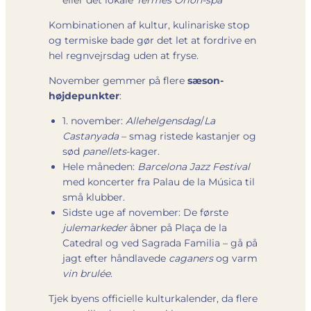
eller det lokale
Termes Orion-spa
Kombinationen af kultur, kulinariske stop
og termiske bade gør det let at fordrive en
hel regnvejrsdag uden at fryse.
November gemmer på flere
sæson­
højdepunkter
:
1. november:
Allehelgensdag
/
La
Castanyada
– smag ristede kastanjer og
sød
panellets
-kager.
Hele måneden:
Barcelona Jazz Festival
med koncerter fra Palau de la Música til
små klubber.
Sidste uge af november: De første
julemarkeder
åbner på Plaça de la
Catedral og ved Sagrada Familia – gå på
jagt efter håndlavede
caganers
og varm
vin brulée
.
Tjek byens officielle kulturkalender, da flere