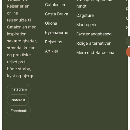
Catalonien
Rejser er en
rundt
R
online
Costa Brava
Dagsture
O
rejseguide til
Girona
Mad og vin
Catalonien med
S
Pyrenæerne
inspiration,
Førstegangsbesøg
seværdigheder,
Rejsetips
Rolige alternativer
strande, kultur
Artikler
Mere end Barcelona
og praktiske
rejsetips til
både storby,
kyst og bjerge.
Instagram
Pinterest
Facebook