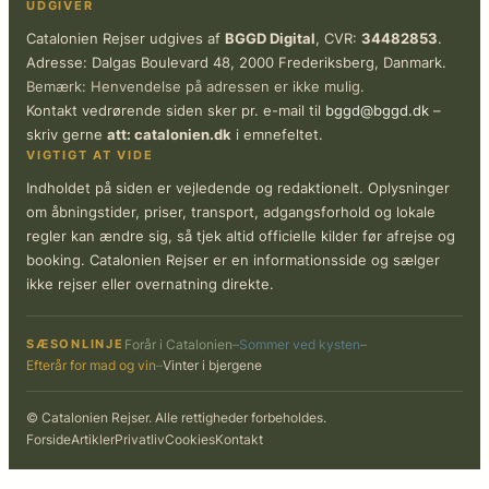
UDGIVER
Catalonien Rejser udgives af
BGGD Digital
, CVR:
34482853
.
Adresse: Dalgas Boulevard 48, 2000 Frederiksberg, Danmark.
Bemærk: Henvendelse på adressen er ikke mulig.
Kontakt vedrørende siden sker pr. e-mail til
bggd@bggd.dk
–
skriv gerne
att: catalonien.dk
i emnefeltet.
VIGTIGT AT VIDE
Indholdet på siden er vejledende og redaktionelt. Oplysninger
om åbningstider, priser, transport, adgangsforhold og lokale
regler kan ændre sig, så tjek altid officielle kilder før afrejse og
booking. Catalonien Rejser er en informationsside og sælger
ikke rejser eller overnatning direkte.
SÆSONLINJE
Forår i Catalonien
–
Sommer ved kysten
–
Efterår for mad og vin
–
Vinter i bjergene
© Catalonien Rejser. Alle rettigheder forbeholdes.
Forside
Artikler
Privatliv
Cookies
Kontakt