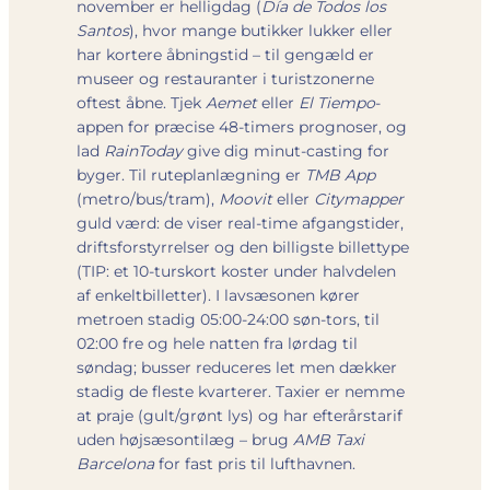
november er helligdag (
Día de Todos los
Santos
), hvor mange butikker lukker eller
har kortere åbningstid – til gengæld er
museer og restauranter i turistzonerne
oftest åbne. Tjek
Aemet
eller
El Tiempo
-
appen for præcise 48-timers prognoser, og
lad
RainToday
give dig minut-casting for
byger. Til ruteplanlægning er
TMB App
(metro/bus/tram),
Moovit
eller
Citymapper
guld værd: de viser real-time afgangstider,
driftsforstyrrelser og den billigste billettype
(TIP: et 10-turskort koster under halvdelen
af enkeltbilletter). I lavsæsonen kører
metroen stadig 05:00-24:00 søn-tors, til
02:00 fre og hele natten fra lørdag til
søndag; busser reduceres let men dækker
stadig de fleste kvarterer. Taxier er nemme
at praje (gult/grønt lys) og har efterårstarif
uden højsæson­tilæg – brug
AMB Taxi
Barcelona
for fast pris til lufthavnen.