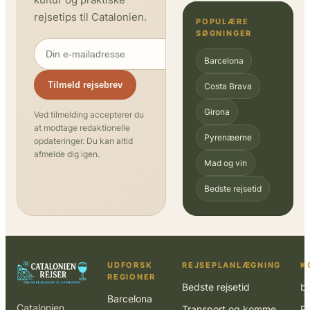
rejsetips til Catalonien.
POPULÆRE
SØGNINGER
Barcelona
Tilmeld rejsebrev
Costa Brava
Girona
Ved tilmelding accepterer du
at modtage redaktionelle
Pyrenæerne
opdateringer. Du kan altid
afmelde dig igen.
Mad og vin
Bedste rejsetid
UDFORSK
REJSEPLANLÆGNING
K
REGIONER
Bedste rejsetid
b
Barcelona
Catalonien
Transport og komme
Pr