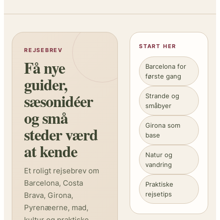
START HER
REJSEBREV
Få nye
Barcelona for
første gang
guider,
sæsonidéer
Strande og
småbyer
og små
Girona som
steder værd
base
at kende
Natur og
vandring
Et roligt rejsebrev om
Barcelona, Costa
Praktiske
rejsetips
Brava, Girona,
Pyrenæerne, mad,
kultur og praktiske