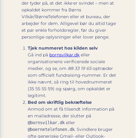
der tyder på, at det
ikke
er svindel – men at
opkaldet kommer fra Børns
Vilkår/BørneTelefonen eller et bureau, der
arbejder for dem. Alligevel bør du altid tage
et par enkle forholdsregler, før du giver
personlige oplysninger eller lover penge.
Tjek nummeret hos kilden selv
Gå ind på
bornsvilkar.dk
eller
organisationens verificerede sociale
medier, og se, om
88 33 19 65
optræder
som officielt fundraising-nummer. Er det
ikke nævnt, så ring til hovednummeret
(35 55 55 59) og spørg, om opkaldet er
legitimt.
Bed om skriftlig bekræftelse
Anmod om at få tilsendt information på
en mailadresse, der slutter på
eller
@bornsvilkar.dk
. Svindlere bruger
@boernetelefonen.dk
ofte generiske Gmail- eller Outlook-