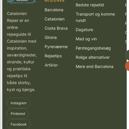
REGIONER
Bedste rejsetid
b
Barcelona
Catalonien
Transport og komme
Pr
Catalonien
Rejser er en
rundt
R
online
Costa Brava
Dagsture
O
rejseguide til
Girona
Mad og vin
Catalonien med
S
Pyrenæerne
inspiration,
Førstegangsbesøg
seværdigheder,
Rejsetips
Rolige alternativer
strande, kultur
Artikler
Mere end Barcelona
og praktiske
rejsetips til
både storby,
kyst og bjerge.
Instagram
Pinterest
Facebook