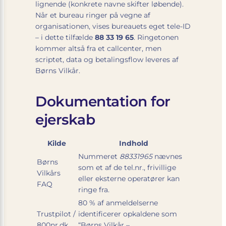
lignende (konkrete navne skifter løbende).
Når et bureau ringer på vegne af
organisationen, vises bureauets eget tele-ID
– i dette tilfælde
88 33 19 65
. Ringetonen
kommer altså fra et callcenter, men
scriptet, data og betalingsflow leveres af
Børns Vilkår.
Dokumentation for
ejerskab
Kilde
Indhold
Nummeret
88331965
nævnes
Børns
som et af de tel.nr., frivillige
Vilkårs
eller eksterne operatører kan
FAQ
ringe fra.
80 % af anmeldelserne
Trustpilot /
identificerer opkaldene som
800nr.dk
“Børns Vilkår –