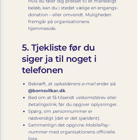
Hvis du føler dig presset til et månedligt
beløb, kan du i stedet vælge en engangs­
donation – eller omvendt. Muligheden
fremgår på organisationens
hjemmeside.
5. Tjekliste før du
siger ja til noget i
telefonen
Bekræft, at
opkalderens e-mail
ender på
@bornsvilkar.dk
.
Bed om at få tilsendt
velkomstbrev eller
betalings­link
, før du opgiver oplysninger.
Spørg, om
personnummer
er
nødvendigt (det er det sjældent).
Sammenlign det opgivne
MobilePay-
nummer
med organisationens officielle
liste.