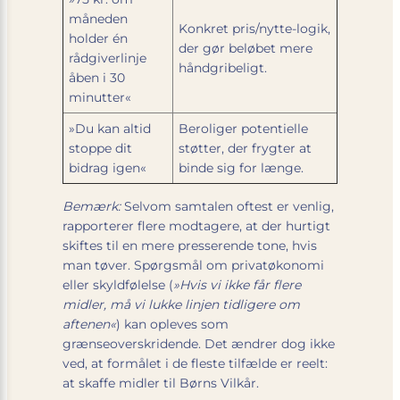
måneden
Konkret pris/nytte-logik,
holder én
der gør beløbet mere
rådgiverlinje
håndgribeligt.
åben i 30
minutter«
»Du kan altid
Beroliger potentielle
stoppe dit
støtter, der frygter at
bidrag igen«
binde sig for længe.
Bemærk:
Selvom samtalen oftest er venlig,
rapporterer flere modtagere, at der hurtigt
skiftes til en mere presserende tone, hvis
man tøver. Spørgsmål om privatøkonomi
eller skyldfølelse (
»Hvis vi ikke får flere
midler, må vi lukke linjen tidligere om
aftenen«
) kan opleves som
grænseoverskridende. Det ændrer dog ikke
ved, at formålet i de fleste tilfælde er reelt:
at skaffe midler til Børns Vilkår.