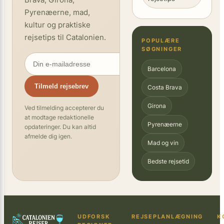
Pyrenæerne, mad,
kultur og praktiske
rejsetips til Catalonien.
POPULÆRE
SØGNINGER
Barcelona
Tilmeld rejsebrev
Costa Brava
Girona
Ved tilmelding accepterer du
at modtage redaktionelle
Pyrenæerne
opdateringer. Du kan altid
afmelde dig igen.
Mad og vin
Bedste rejsetid
UDFORSK
REJSEPLANLÆGNING
K