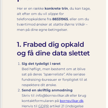
Her er en række
konkrete trin
, du kan tage,
alt efter om du vil
slippe for
telefonopkaldene fra
88331965
, eller om du
tværtimod ønsker at
støtte Børns Vilkår
–
men på dine egne betingelser.
1. Frabed dig opkald
og få dine data slettet
Sig det tydeligt i røret
Bed høfligt, men bestemt om at blive
sat på deres
“spærreliste”
. Alle seriøse
fundraising-bureauer er forpligtet til at
respektere dit ønske.
Send en skriftlig anmodning
Skriv til
info@bornsvilkar.dk
eller brug
kontaktformularen på
bornsvilkar.dk
.
Henvis til
GDPR
artikel 21 (indsigelse