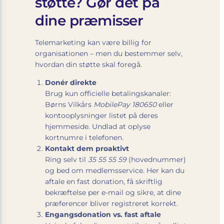
støtte? Gør det på
dine præmisser
Telemarketing kan være billig for
organisationen – men du bestemmer selv,
hvordan din støtte skal foregå.
Donér direkte
Brug kun officielle betalings­kanaler:
Børns Vilkårs
MobilePay 180650
eller
konto­oplysninger listet på deres
hjemmeside. Undlad at oplyse
kortnumre i telefonen.
Kontakt dem proaktivt
Ring selv til
35 55 55 59
(hovednummer)
og bed om medlemsservice. Her kan du
aftale en fast donation, få skriftlig
bekræftelse per e-mail og sikre, at dine
præferencer bliver registreret korrekt.
Engangsdonation vs. fast aftale