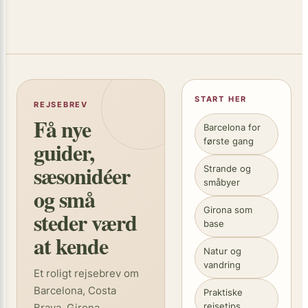
START HER
REJSEBREV
Få nye
Barcelona for
første gang
guider,
sæsonidéer
Strande og
småbyer
og små
Girona som
steder værd
base
at kende
Natur og
vandring
Et roligt rejsebrev om
Barcelona, Costa
Praktiske
rejsetips
Brava, Girona,