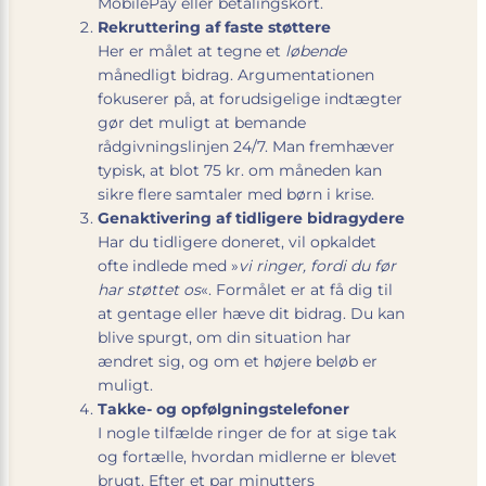
MobilePay eller betalingskort.
Rekruttering af faste støttere
Her er målet at tegne et
løbende
månedligt bidrag. Argumentationen
fokuserer på, at forudsigelige indtægter
gør det muligt at bemande
rådgivningslinjen 24/7. Man fremhæver
typisk, at blot 75 kr. om måneden kan
sikre flere samtaler med børn i krise.
Genaktivering af tidligere bidragydere
Har du tidligere doneret, vil opkaldet
ofte indlede med »
vi ringer, fordi du før
har støttet os
«. Formålet er at få dig til
at gentage eller hæve dit bidrag. Du kan
blive spurgt, om din situation har
ændret sig, og om et højere beløb er
muligt.
Takke- og opfølgningstelefoner
I nogle tilfælde ringer de for at sige tak
og fortælle, hvordan midlerne er blevet
brugt. Efter et par minutters