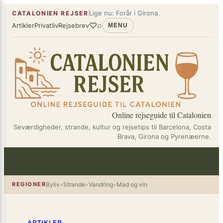
×
Spring
Lige nu: Forår i Girona
CATALONIEN REJSER
til
♡
⌕
Artikler
Privatliv
Rejsebrev
MENU
indhold
Online rejseguide til Catalonien
Seværdigheder, strande, kultur og rejsetips til Barcelona, Costa
Brava, Girona og Pyrenæerne.
REGIONER
Byliv
•
Strande
•
Vandring
•
Mad og vin
ARTIKLER