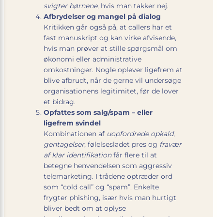
svigter børnene
, hvis man takker nej.
Afbrydelser og mangel på dialog
Kritikken går også på, at callers har et
fast manuskript og kan virke afvisende,
hvis man prøver at stille spørgsmål om
økonomi eller administrative
omkostninger. Nogle oplever ligefrem at
blive afbrudt, når de gerne vil undersøge
organisationens legitimitet, før de lover
et bidrag.
Opfattes som salg/spam – eller
ligefrem svindel
Kombinationen af
uopfordrede opkald
,
gentagelser
, følelsesladet pres og
fravær
af klar identifikation
får flere til at
betegne henvendelsen som aggressiv
telemarketing. I trådene optræder ord
som “cold call” og “spam”. Enkelte
frygter phishing, især hvis man hurtigt
bliver bedt om at oplyse