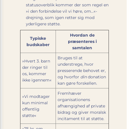
statusoverblik kommer der som regel en
»i den forbindelse vil vi høre, om…«-
drejning, som igen retter sig mod
yderligere støtte.
Hvordan de
Typiske
præsenteres i
budskaber
samtalen
Bruges til at
»Hvert 3. barn
understrege, hvor
der ringer til
presserende behovet er,
os, kommer
og hvorfor
din
donation
ikke igennem«
kan gøre forskellen.
Fremhæver
»Vi modtager
organisationens
kun minimal
afhængighed af private
offentlig
bidrag og giver moralsk
støtte«
incitament til at støtte.
»75 kr. om