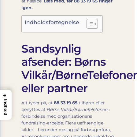
at hjælpe.
Læs med, før 88 33 19 65 ringer
igen.
Indholdsfortegnelse
Sandsynlig
afsender: Børns
Vilkår/BørneTelefone
eller partner
→
Indhold
Alt tyder på, at
88 33 19 65
tilhører eller
benyttes af
Børns Vilkår/BørneTelefonen
i
forbindelse med organisationens
fundraising-arbejde. Flere uafhængige
kilder – herunder opslag på forbrugerfora,
Facebook-grupper om uønskede opkald og