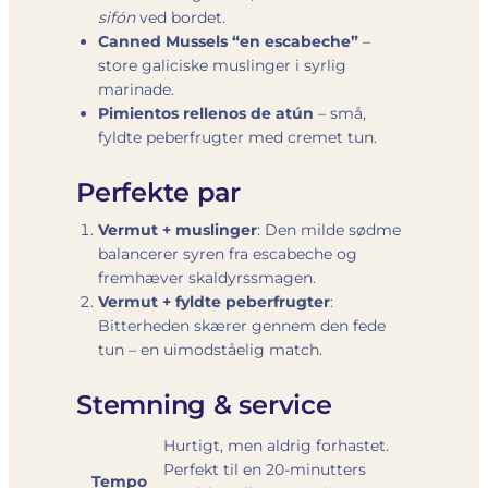
sifón
ved bordet.
Canned Mussels “en escabeche”
–
store galiciske muslinger i syrlig
marinade.
Pimientos rellenos de atún
– små,
fyldte peberfrugter med cremet tun.
Perfekte par
Vermut + muslinger
: Den milde sødme
balancerer syren fra escabeche og
fremhæver skaldyrs­smagen.
Vermut + fyldte peberfrugter
:
Bitterheden skærer gennem den fede
tun – en uimodståelig match.
Stemning & service
Hurtigt, men aldrig forhastet.
Perfekt til en 20-minutters
Tempo