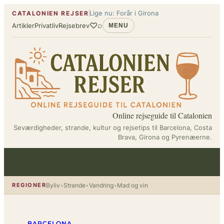
Spring
Lige nu: Forår i Girona
CATALONIEN REJSER
til
♡
⌕
Artikler
Privatliv
Rejsebrev
MENU
indhold
Online rejseguide til Catalonien
Seværdigheder, strande, kultur og rejsetips til Barcelona, Costa
Brava, Girona og Pyrenæerne.
REGIONER
Byliv
•
Strande
•
Vandring
•
Mad og vin
BARCELONA