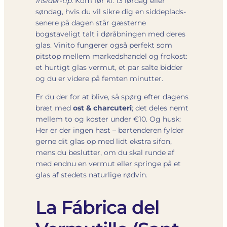
Insider-tip:
Kom før kl. 13 lørdag eller
søndag, hvis du vil sikre dig en siddeplads-
senere på dagen står gæsterne
bogstaveligt talt i døråbningen med deres
glas. Vinito fungerer også perfekt som
pitstop mellem markedshandel og frokost:
et hurtigt glas vermut, et par salte bidder
og du er videre på femten minutter.
Er du der for at blive, så spørg efter dagens
bræt med
ost & charcuteri
; det deles nemt
mellem to og koster under €10. Og husk:
Her er der ingen hast – bartenderen fylder
gerne dit glas op med lidt ekstra sifon,
mens du beslutter, om du skal runde af
med endnu en vermut eller springe på et
glas af stedets naturlige rødvin.
La Fábrica del