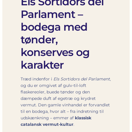
Els Sortidors del
Parlament –
bodega med
tønder,
konserves og
karakter
Træd indenfor i
Els Sortidors del Parlament
,
og du er omgivet af gulv-til-loft
flaskereoler, buede tønder og den
dæmpede duft af egetræ og krydret
vermut. Den gamle vinhandel er forvandlet
til en bodega, hvor alt – fra indretning til
udskænkning – emmer af
klassisk
catalansk vermut-kultur
.