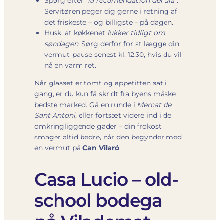
Spørg efter
“la recomendación del día”
.
Servitøren peger dig gerne i retning af
det friskeste – og billigste – på dagen.
Husk, at køkkenet
lukker tidligt om
søndagen
. Sørg derfor for at lægge din
vermut-pause senest kl. 12.30, hvis du vil
nå en varm ret.
Når glasset er tomt og appetitten sat i
gang, er du kun få skridt fra byens måske
bedste marked. Gå en runde i
Mercat de
Sant Antoni
, eller fortsæt videre ind i de
omkringliggende gader – din frokost
smager altid bedre, når den begynder med
en vermut på
Can Vilaró
.
Casa Lucio – old-
school bodega