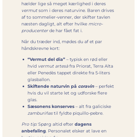
hælder lige så meget kærlighed i deres
vermut
som i deres naturvine. Baren drives
af to sommelier-venner, der skifter tavlen
næsten dagligt, alt efter hvilke
micro-
producenter
de har fået fat i.
Når du træder ind, mødes du af et par
håndskrevne kort:
“Vermut del dia”
– typisk en rød eller
hvid
vermut artesà
fra Priorat, Terra Alta
eller Penedès tappet direkte fra 5-liters
glasballon.
Skiftende naturvin på
coravin
– perfekt
hvis du vil starte let og udforske flere
glas.
Sæsonens konserves
– alt fra galiciske
zamburiñas
til fyldte piquillo-pebre.
Pro tip:
Spørg altid efter
dagens
anbefaling
. Personalet elsker at lave en