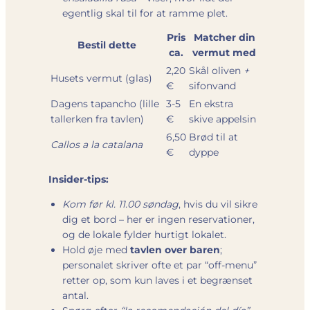
egentlig skal til for at ramme plet.
Pris
Matcher din
Bestil dette
ca.
vermut med
2,20
Skål oliven
+
Husets vermut (glas)
€
sifonvand
Dagens tapancho (lille
3-5
En ekstra
tallerken fra tavlen)
€
skive appelsin
6,50
Brød til at
Callos a la catalana
€
dyppe
Insider-tips:
Kom før kl. 11.00 søndag
, hvis du vil sikre
dig et bord – her er ingen reservationer,
og de lokale fylder hurtigt lokalet.
Hold øje med
tavlen over baren
;
personalet skriver ofte et par “off-menu”
retter op, som kun laves i et begrænset
antal.