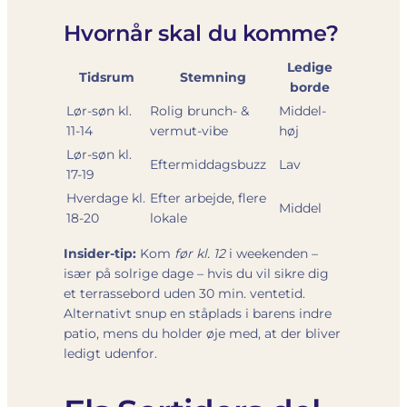
Hvornår skal du komme?
Ledige
Tidsrum
Stemning
borde
Lør-søn kl.
Rolig brunch- &
Middel-
11-14
vermut-vibe
høj
Lør-søn kl.
Eftermiddagsbuzz
Lav
17-19
Hverdage kl.
Efter arbejde, flere
Middel
18-20
lokale
Insider-tip:
Kom
før kl. 12
i weekenden –
især på solrige dage – hvis du vil sikre dig
et terrassebord uden 30 min. ventetid.
Alternativt snup en ståplads i barens indre
patio, mens du holder øje med, at der bliver
ledigt udenfor.