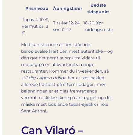
Bedste
Prisniveau
Åbningstider
tidspunkt
Tapas 4-10 €,
Tirs-lør 12-24,
18-20 (før
vermut ca. 3
søn 12-17
middagsrush)
€
Med kun få borde er den stående
baroplevelse klart den mest autentiske – og
den gør det nemt at smutte videre til
middag på en af kvarterets mange
restauranter. Kommer du i weekenden, så
stil dig i døren tidligt
; her er tæt pakket
allerede fra sidst på eftermiddagen, men
belønningen er et glas fremragende
vermut, rockklassikere på anlægget og det
måske mest boblende tapas-øjeblik i hele
Sant Antoni.
Can Vilaró –