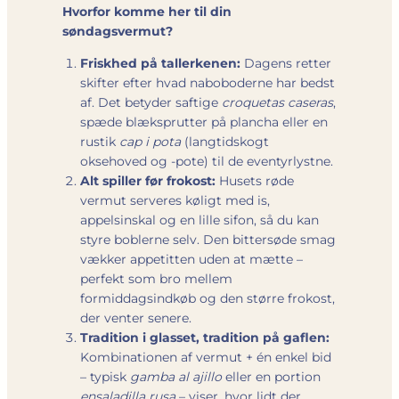
Hvorfor komme her til din
søndagsvermut?
Friskhed på tallerkenen:
Dagens retter
skifter efter hvad naboboderne har bedst
af. Det betyder saftige
croquetas caseras
,
spæde blæksprutter på plancha eller en
rustik
cap i pota
(langtidskogt
oksehoved og -pote) til de eventyrlystne.
Alt spiller før frokost:
Husets røde
vermut serveres køligt med is,
appelsinskal og en lille sifon, så du kan
styre boblerne selv. Den bittersøde smag
vækker appetitten uden at mætte –
perfekt som bro mellem
formiddagsindkøb og den større frokost,
der venter senere.
Tradition i glasset, tradition på gaflen:
Kombinationen af vermut + én enkel bid
– typisk
gamba al ajillo
eller en portion
ensaladilla rusa
– viser, hvor lidt der