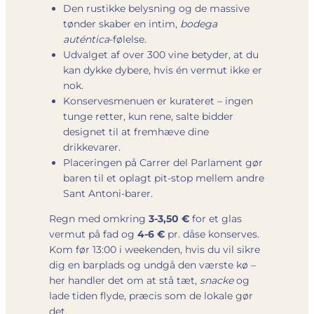
Den rustikke belysning og de massive
tønder skaber en intim,
bodega
auténtica
-følelse.
Udvalget af over 300 vine betyder, at du
kan dykke dybere, hvis én vermut ikke er
nok.
Konservesmenuen er kurateret – ingen
tunge retter, kun rene, salte bidder
designet til at fremhæve dine
drikkevarer.
Placeringen på Carrer del Parlament gør
baren til et oplagt pit-stop mellem andre
Sant Antoni-barer.
Regn med omkring
3-3,50 €
for et glas
vermut på fad og
4-6 €
pr. dåse konserves.
Kom før 13:00 i weekenden, hvis du vil sikre
dig en barplads og undgå den værste kø –
her handler det om at stå tæt,
snacke
og
lade tiden flyde, præcis som de lokale gør
det.