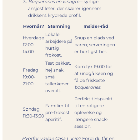
Boquerones en vinagre
– syrlige
ansjosfileter, der skærer igennem
drikkens krydrede profil.
Hvornår?
Stemning
Insider-råd
Lokale
Hverdage
Snup en plads ved
arbejdere på
12:00-
baren; serveringen
hurtig
14:00
er hurtigst her.
frokost.
Tæt pakket,
Kom før 19:00 for
Fredag
høj snak,
at undgå køen og
19:00-
små
få de friskeste
21:00
tallerkener
boquerones
.
overalt.
Perfekt tidspunkt
Familier til
til en roligere
Søndag
pre-frokost
oplevelse og
11:30-13:30
aperitif.
længere snack-
session.
Hvorfor vælge Casa Lucio?
Fordi du får en