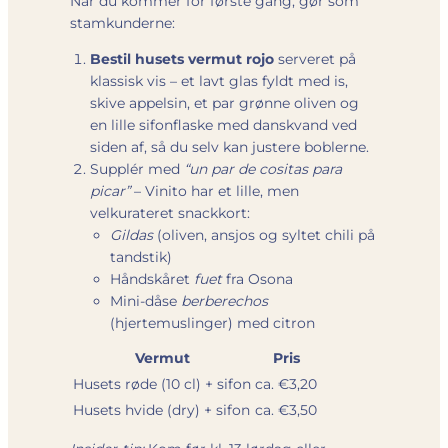
Når du kommer for første gang, gør som
stamkunderne:
Bestil husets vermut rojo
serveret på
klassisk vis – et lavt glas fyldt med is,
skive appelsin, et par grønne oliven og
en lille sifonflaske med danskvand ved
siden af, så du selv kan justere boblerne.
Supplér med
“un par de cositas para
picar”
– Vinito har et lille, men
velkurateret snackkort:
Gildas
(oliven, ansjos og syltet chili på
tandstik)
Håndskåret
fuet
fra Osona
Mini-dåse
berberechos
(hjertemuslinger) med citron
Vermut
Pris
Husets røde (10 cl) + sifon
ca. €3,20
Husets hvide (dry) + sifon
ca. €3,50