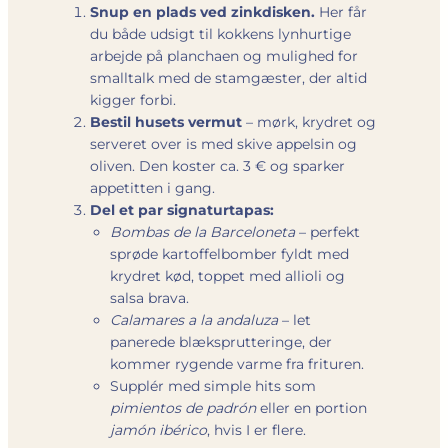
Snup en plads ved zinkdisken.
Her får
du både udsigt til kokkens lynhurtige
arbejde på planchaen og mulighed for
smalltalk med de stamgæster, der altid
kigger forbi.
Bestil husets vermut
– mørk, krydret og
serveret over is med skive appelsin og
oliven. Den koster ca. 3 € og sparker
appetitten i gang.
Del et par signaturtapas:
Bombas de la Barceloneta
– perfekt
sprøde kartoffelbomber fyldt med
krydret kød, toppet med allioli og
salsa brava.
Calamares a la andaluza
– let
panerede blæksprutteringe, der
kommer rygende varme fra frituren.
Supplér med simple hits som
pimientos de padrón
eller en portion
jamón ibérico
, hvis I er flere.