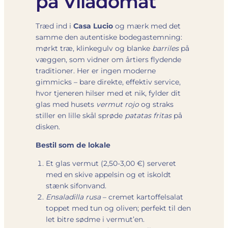
på Viladomat
Træd ind i
Casa Lucio
og mærk med det
samme den autentiske bodega­stemning:
mørkt træ, klinkegulv og blanke
barriles
på
væggen, som vidner om årtiers flydende
traditioner. Her er ingen moderne
gimmicks – bare direkte, effektiv service,
hvor tjeneren hilser med et nik, fylder dit
glas med husets
vermut rojo
og straks
stiller en lille skål sprøde
patatas fritas
på
disken.
Bestil som de lokale
Et glas vermut (2,50-3,00 €) serveret
med en skive appelsin og et iskoldt
stænk sifonvand.
Ensaladilla rusa
– cremet kartoffelsalat
toppet med tun og oliven; perfekt til den
let bitre sødme i vermut’en.