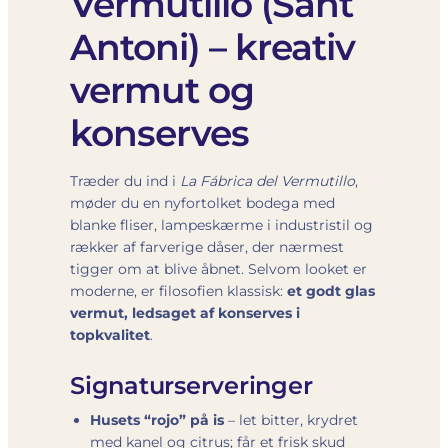
Vermutillo (Sant
Antoni) – kreativ
vermut og
konserves
Træder du ind i
La Fábrica del Vermutillo
,
møder du en nyfortolket bodega med
blanke fliser, lampe­skærme i industri­stil og
rækker af farverige dåser, der nærmest
tigger om at blive åbnet. Selvom looket er
moderne, er filosofien klassisk:
et godt glas
vermut, ledsaget af konserves i
topkvalitet
.
Signaturserveringer
Husets “rojo” på is
– let bitter, krydret
med kanel og citrus; får et frisk skud