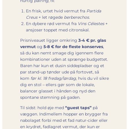
hurtig
pairing
, fx:
En frisk, urtet hvid vermut fra
Partida
Creus
+ let røgede
berberechos
.
En dybere rød vermut fra
Vins Célestes
+
ansjoser toppet med citronskal.
Prisniveauet ligger omkring
3-4 € pr. glas
vermut
og
5-8 € for de fleste konserves
,
så du kan nemt smage dig igennem flere
kombinationer uden at sprænge budgettet.
Baren har kun et dusin siddepladser og et
par stand-up tønder ude på fortovet, så
kom
før kl. 18 fredag/lørdag
, hvis du vil sikre
dig en stol – ellers gør som de lokale,
balancer glasset i hånden og nyd den
spontane stemning på gaden.
Til sidst: hold øje med
“guest taps”
på
væggen. Indimellem hopper en brygger fra
nabolaget forbi med et fad natur-cider eller
en krydret, fadlagret vermut, der kun er