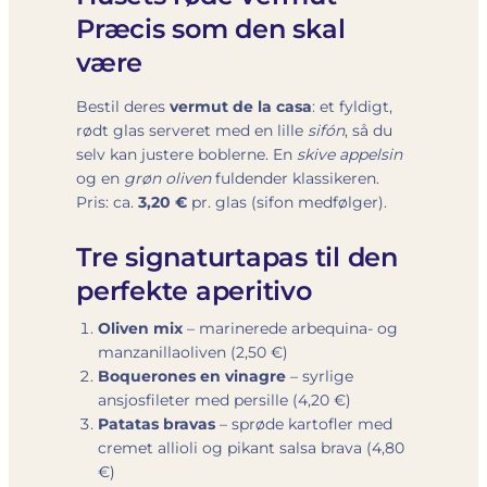
Præcis som den skal
være
Bestil deres
vermut de la casa
: et fyldigt,
rødt glas serveret med en lille
sifón
, så du
selv kan justere boblerne. En
skive appelsin
og en
grøn oliven
fuldender klassikeren.
Pris: ca.
3,20 €
pr. glas (sifon medfølger).
Tre signaturtapas til den
perfekte aperitivo
Oliven mix
– marinerede arbequina- og
manzanillaoliven (2,50 €)
Boquerones en vinagre
– syrlige
ansjosfileter med persille (4,20 €)
Patatas bravas
– sprøde kartofler med
cremet allioli og pikant salsa brava (4,80
€)