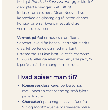
Midt på
Ronda de Sant Antoni
ligger Moritz’
genopførte bryggeri – et luftigt
industrirum tegnet af Jean Nouvel, hvor
kobberkedler, glastag og rå beton danner
kulisse for en af byens mest alsidige
vermut-oplevelser.
Vermut på fad
er husets trumfkort:
Serveret iskold fra hanen i et slankt Moritz-
glas, let perlende og med markant
urtesødme. Du kan bestille
caña-størrelse
til 2,80 €, eller gå all-in med en
jarra
på 0,75
l, perfekt når I er mange om bordet.
Hvad spiser man til?
Konservesklassikere:
berberechos,
mejillones en escabeche og små fyldte
peberfrugter.
Charcuteri:
pata negra-skiver, fuet fra
Vic og Moritz’ egen ølmarinerede pølse.