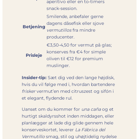
aperitivo eller en to-timers
snack-session.
Smilende, anbefaler gerne
dagens dåsefisk eller sjove
Betjening
vermutillos
fra mindre
producenter.
€3,50-4,50 for vermut på glas;
konserves fra €4 for simple
Prisleje
oliven til €12 for premium
muslinger.
Insider-tip:
Sæt dig ved den lange høj­disk,
hvis du vil følge med i, hvordan bartendere
frisker
vermut’en med citruszest og sifón i
et elegant, flydende rul.
Uanset om du kommer for
una caña
og et
hurtigt skaldyrsshot inden middagen, eller
planlægger at lade dig glide gennem hele
konserves­kortet, leverer
La Fábrica del
Vermutillo
smag, stil og uhøjtidelig nydelse