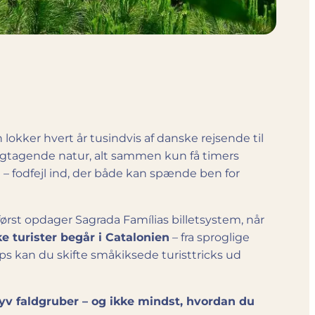
lokker hvert år tusindvis af danske rejsende til
ergtagende natur, alt sammen kun få timers
 – fodfejl ind, der både kan spænde ben for
 først opdager Sagrada Famílias billetsystem, når
ke turister begår i Catalonien
– fra sproglige
ips kan du skifte småkiksede turisttricks ud
 syv faldgruber – og ikke mindst, hvordan du