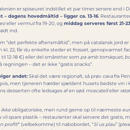
alonien er spise­uret indstillet et par timer senere end i
st – dagens hovedmåltid – ligger ca. 13-16
. Restaurante
eo
eller
vermut
fra 19-20, og
middag serveres først 21-2
ødt ind.
m “det perfekte aftensmåltid”, men på catalansk jord e
n kl. 22, får du enkelte steder et frosset, genopvarmet 
 til 12-18 €) eller del småretter som
pa amb tomàquet
,
b
 regningen – det er ikke “gratis snacks”.
ælger andet:
Skal det være regionalt, så prøv
cava
fra Pen
igvis, men tjeneren hælder sjældent husets bedste vin i ka
ns desserten ofte ledsages af en sød
moscatell
eller
rata
r
ikke
obligatoriske, men rund gerne op til nærmeste euro
vil spare plastik – restauranter skal servere det gratis, 
n profit!
” (velbekomme) til nabobordet, “
Si us plau
” (plea