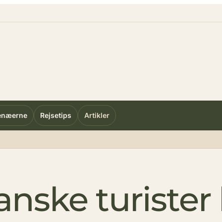
enæerne
Rejsetips
Artikler
anske turister