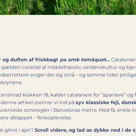
 og duften af friskbagt
pa amb tomàquet
…
Catalonien 
sjælden cocktail af middelhavsliv, verdenskultur og bj
lobetrottere sniger der sig små – og somme tider pinlige
enbrynene.
aftensmad klokken 18, kalder catalanere for “spaniere” og
 denne artikel zoomer vi ind på
syv klassiske fejl, dans
 uventede zoneregler i Barcelonas metro. Med få, enkle t
ere afslappet – ferieoplevelse.
sk glimt i øjet?
Scroll videre, og lad os dykke ned i de