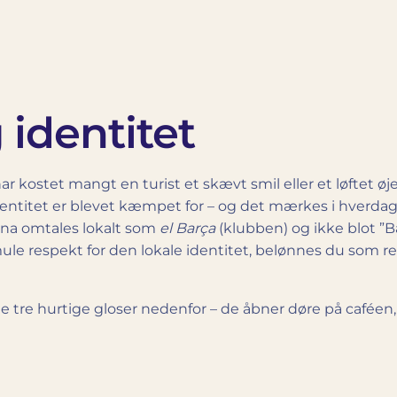
 identitet
 kostet mangt en turist et skævt smil eller et løftet øje
dentitet er blevet kæmpet for – og det mærkes i hverdag
ona omtales lokalt som
el Barça
(klubben) og ikke blot ”Ba
mule respekt for den lokale identitet, belønnes du som r
e tre hurtige gloser nedenfor – de åbner døre på caféen