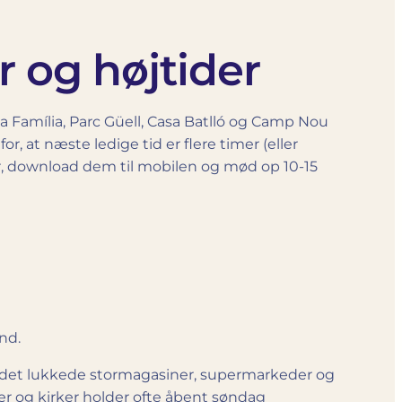
r og højtider
da Família, Parc Güell, Casa Batlló og Camp Nou
 for, at næste ledige tid er flere timer (eller
ør, download dem til mobilen og mød op 10-15
nd.
r det lukkede stormagasiner, supermarkeder og
 og kirker holder ofte åbent søndag