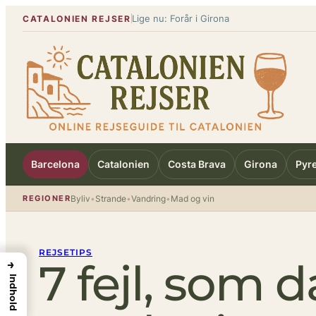
Spring
Lige nu: Forår i Girona
CATALONIEN REJSER
til
indhold
Barcelona
Catalonien
Costa Brava
Girona
Pyr
REGIONER
Byliv
•
Strande
•
Vandring
•
Mad og vin
REJSETIPS
7 fejl, som d
→
Indhold