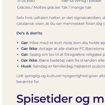
Si us plau
Vær så venlig / please
Gràcies / Moltes gràcies
Tak / mange tak
Selv hvis udtalen halter, er det signalværdien, 
catalansk viser, at du ser mennesket foran dig 
Do’s & don’ts
:
Gør
: Hilse med et kort
Hola, bon dia
, holde ø
Gør ikke
: Antage at alle støtter FC Barcelona 
Gør
: Spørg om lov til at fotografere religiø
Gør ikke
: Bære badetøj væk fra stranden elle
Husk
: Søndag er familiedag; højrøstet pubcr
Lidt sproglig og kulturel nysgerrighed giver al
berømte for.
Spisetider og m