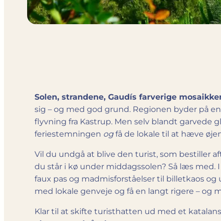
Solen, strandene, Gaudís farverige mosaikker
sig – og med god grund. Regionen byder på en 
flyvning fra Kastrup. Men selv blandt garvede g
feriestemningen
og
få de lokale til at hæve øj
Vil du undgå at blive den turist, som bestiller 
du står i kø under middagssolen? Så læs med. I
faux pas og madmisforståelser til billetkaos og
med lokale genveje og få en langt rigere – og m
Klar til at skifte turisthatten ud med et katalan