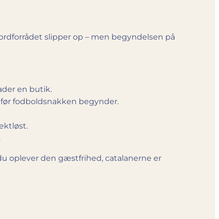
når ordforrådet slipper op – men begyndelsen på
lader en butik.
 før fodboldsnakken begynder.
ektløst.
.
 du oplever den gæstfrihed, catalanerne er