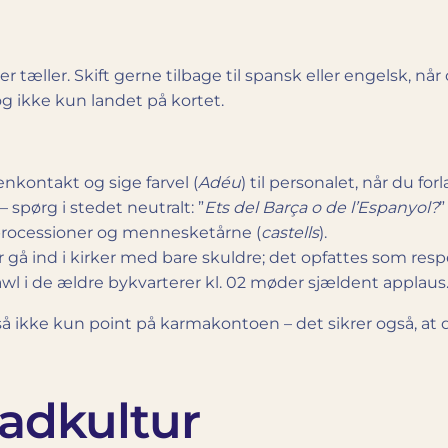
der tæller. Skift gerne tilbage til spansk eller engelsk, 
og ikke kun landet på kortet.
jenkontakt og sige farvel (
Adéu
) til personalet, når du for
– spørg i stedet neutralt: ”
Ets del Barça o de l’Espanyol?
”
se processioner og mennesketårne (
castells
).
r gå ind i kirker med bare skuldre; det opfattes som resp
awl i de ældre bykvarterer kl. 02 møder sjældent applaus
tså ikke kun point på karmakontoen – det sikrer også, at
adkultur