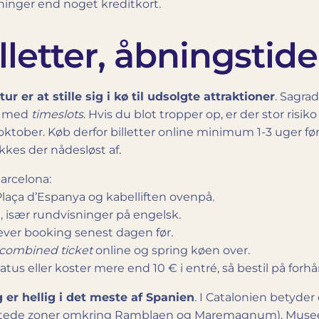
egninger end noget kreditkort.
letter, åbningstide
r er at stille sig i kø til udsolgte attraktioner
. Sagra
er med
timeslots
. Hvis du blot tropper op, er der stor risiko
 oktober. Køb derfor billetter online minimum 1-3 uger f
kkes der nådesløst af.
arcelona:
 Plaça d’Espanya og kabelliften ovenpå.
 især rundvisninger på engelsk.
æver booking senest dagen før.
combined ticket
online og spring køen over.
s eller koster mere end 10 € i entré, så bestil på forhå
er hellig i det meste af Spanien
. I Catalonien betyde
istede zoner omkring Ramblaen og Maremagnum). Museer