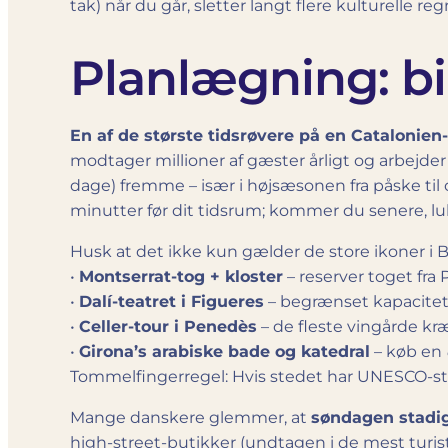
tak) når du går, sletter langt flere kulturelle r
Planlægning: bil
En af de største tidsrøvere på en Catalonien-tu
modtager millioner af gæster årligt og arbejd
dage) fremme – især i højsæsonen fra påske til
minutter før dit tidsrum; kommer du senere, lu
Husk at det ikke kun gælder de store ikoner i B
•
Montserrat-tog + kloster
– reserver toget fra
•
Dalí-teatret i Figueres
– begrænset kapacitet,
•
Celler-tour i Penedès
– de fleste vingårde kr
•
Girona’s arabiske bade og katedral
– køb en
Tommelfingerregel: Hvis stedet har UNESCO-statu
Mange danskere glemmer, at
søndagen stadig 
high-street-butikker (undtagen i de mest tur