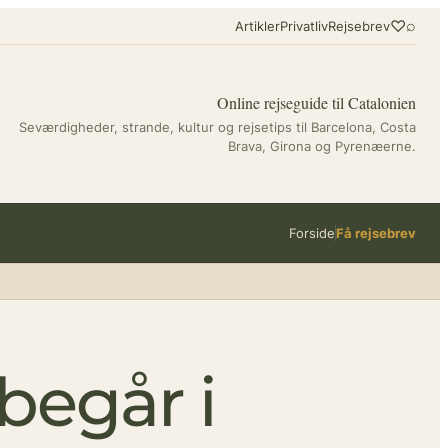
♡
⌕
Artikler
Privatliv
Rejsebrev
Online rejseguide til Catalonien
Seværdigheder, strande, kultur og rejsetips til Barcelona, Costa
Brava, Girona og Pyrenæerne.
Forside
Få rejsebrev
 begår i