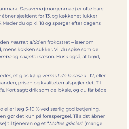
 Danmark.
Desayuno
(morgenmad) er ofte bare
r åbner sjældent før 13, og køkkenet lukker
3
. Møder du op kl. 18 og spørger efter dagens
r den
næsten altid
en frokost­ret – især om
fad, mens kokken sukker. Vil du spise som de
omba
og
calçots
i sæson. Husk også, at brød,
edès, et glas kølig
vermut de la casa
kl. 12, eller
nden; prisen og kvaliteten afspejler det. Til
fia
. Kort sagt: drik som de lokale, og du får både
 eller læg 5-10 % ved særlig god betjening.
men gør det kun på forespørgsel. Til sidst åbner
se) til tjeneren og et “
Moltes gràcies
” (mange