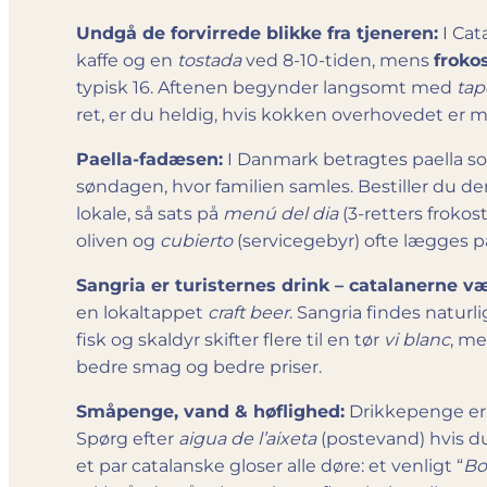
Undgå de forvirrede blikke fra tjeneren:
I Cat
kaffe og en
tostada
ved 8-10-tiden, mens
froko
typisk 16. Aftenen begynder langsomt med
tap
ret, er du heldig, hvis kokken overhovedet er m
Paella-fadæsen:
I Danmark betragtes paella so
søndagen, hvor familien samles. Bestiller du de
lokale, så sats på
menú del dia
(3-retters frokost
oliven og
cubierto
(servicegebyr) ofte lægges på
Sangria er turisternes drink – catalanerne v
en lokaltappet
craft beer
. Sangria findes naturl
fisk og skaldyr skifter flere til en tør
vi blanc
, me
bedre smag og bedre priser.
Småpenge, vand & høflighed:
Drikkepenge e
Spørg efter
aigua de l’aixeta
(postevand) hvis du 
et par catalanske gloser alle døre: et venligt “
Bo