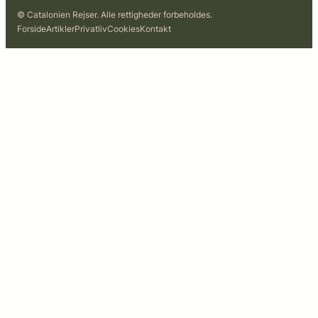
© Catalonien Rejser. Alle rettigheder forbeholdes.
Forside
Artikler
Privatliv
Cookies
Kontakt