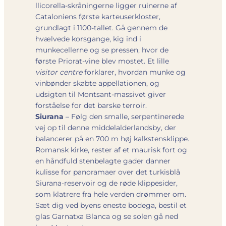
llicorella-skråningerne ligger ruinerne af
Cataloniens første karteuserkloster,
grundlagt i 1100-tallet. Gå gennem de
hvælvede korsgange, kig ind i
munkecellerne og se pressen, hvor de
første Priorat-vine blev mostet. Et lille
visitor centre
forklarer, hvordan munke og
vinbønder skabte appellationen, og
udsigten til Montsant-massivet giver
forståelse for det barske terroir.
Siurana
– Følg den smalle, serpentinerede
vej op til denne middelalderlandsby, der
balancerer på en 700 m høj kalkstensklippe.
Romansk kirke, rester af et maurisk fort og
en håndfuld stenbelagte gader danner
kulisse for panoramaer over det turkisblå
Siurana-reservoir og de røde klippesider,
som klatrere fra hele verden drømmer om.
Sæt dig ved byens eneste bodega, bestil et
glas Garnatxa Blanca og se solen gå ned