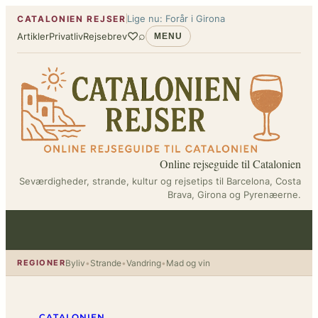
Spring
Lige nu: Forår i Girona
CATALONIEN REJSER
til
♡
⌕
Artikler
Privatliv
Rejsebrev
MENU
indhold
Online rejseguide til Catalonien
Seværdigheder, strande, kultur og rejsetips til Barcelona, Costa
Brava, Girona og Pyrenæerne.
REGIONER
Byliv
•
Strande
•
Vandring
•
Mad og vin
CATALONIEN