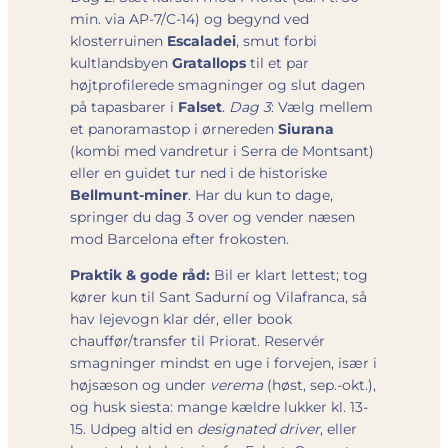
min. via AP-7/​C-14) og begynd ved
klosterruinen
Escaladei
, smut forbi
kultlandsbyen
Gratallops
til et par
højtprofilerede smagninger og slut dagen
på tapasbarer i
Falset
.
Dag 3
: Vælg mellem
et panoramastop i ørnereden
Siurana
(kombi med vandretur i Serra de Montsant)
eller en guidet tur ned i de historiske
Bellmunt-miner
. Har du kun to dage,
springer du dag 3 over og vender næsen
mod Barcelona efter frokosten.
Praktik & gode råd:
Bil er klart lettest; tog
kører kun til Sant Sadurní og Vilafranca, så
hav lejevogn klar dér, eller book
chauffør/transfer til Priorat. Reservér
smagninger mindst en uge i forvejen, især i
højsæson og under
verema
(høst, sep.-okt.),
og husk siesta: mange kældre lukker kl. 13-
15. Udpeg altid en
designated driver
, eller