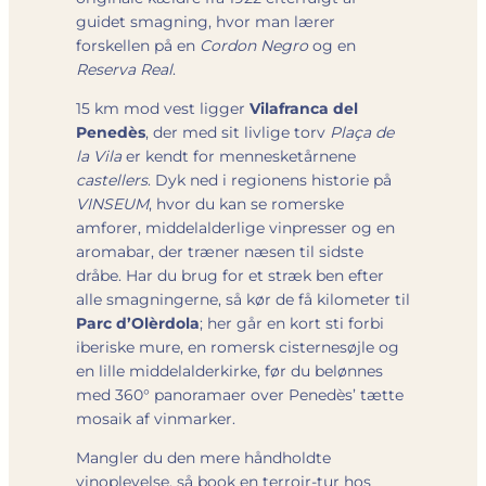
guidet smagning, hvor man lærer
forskellen på en
Cordon Negro
og en
Reserva Real
.
15 km mod vest ligger
Vilafranca del
Penedès
, der med sit livlige torv
Plaça de
la Vila
er kendt for mennesketårnene
castellers
. Dyk ned i regionens historie på
VINSEUM
, hvor du kan se romerske
amforer, middelalderlige vinpresser og en
aromabar, der træner næsen til sidste
dråbe. Har du brug for et stræk ben efter
alle smagningerne, så kør de få kilometer til
Parc d’Olèrdola
; her går en kort sti forbi
iberiske mure, en romersk cisternesøjle og
en lille middelalderkirke, før du belønnes
med 360° panoramaer over Penedès’ tætte
mosaik af vinmarker.
Mangler du den mere håndholdte
vinoplevelse, så book en terroir-tur hos