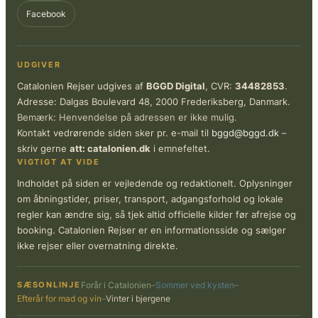
Facebook
UDGIVER
Catalonien Rejser udgives af
BGGD Digital
, CVR:
34482853
.
Adresse: Dalgas Boulevard 48, 2000 Frederiksberg, Danmark.
Bemærk: Henvendelse på adressen er ikke mulig.
Kontakt vedrørende siden sker pr. e-mail til
bggd@bggd.dk
–
skriv gerne
att: catalonien.dk
i emnefeltet.
VIGTIGT AT VIDE
Indholdet på siden er vejledende og redaktionelt. Oplysninger
om åbningstider, priser, transport, adgangsforhold og lokale
regler kan ændre sig, så tjek altid officielle kilder før afrejse og
booking. Catalonien Rejser er en informationsside og sælger
ikke rejser eller overnatning direkte.
SÆSONLINJE
Forår i Catalonien
–
Sommer ved kysten
–
Efterår for mad og vin
–
Vinter i bjergene