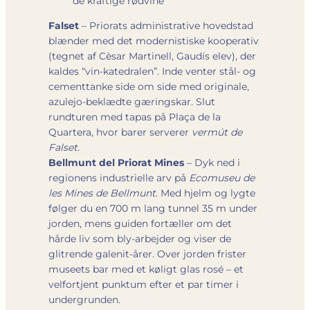
de kraftige rødvine
Falset
– Priorats administrative hovedstad
blænder med det modernistiske kooperativ
(tegnet af Cèsar Martinell, Gaudís elev), der
kaldes “vin-katedralen”. Inde venter stål- og
cementtanke side om side med originale,
azulejo-beklædte gæringskar. Slut
rundturen med tapas på Plaça de la
Quartera, hvor barer serverer
vermút de
Falset
.
Bellmunt del Priorat Mines
– Dyk ned i
regionens industrielle arv på
Ecomuseu de
les Mines de Bellmunt
. Med hjelm og lygte
følger du en 700 m lang tunnel 35 m under
jorden, mens guiden fortæller om det
hårde liv som bly-arbejder og viser de
glitrende galenit-årer. Over jorden frister
museets bar med et køligt glas rosé – et
velfortjent punktum efter et par timer i
undergrunden.