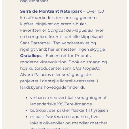
bag Montsant.
Serra de Montsant Naturpark
– Over 100
km afmærkede stier snor sig gennem
kløfter, pinjekrat og eremit-huler.
Favoritten er
Congost de Fraguerau
, hvor
en hængebro fører til det lille klippekapel
Sant Bartomeu. Tag vandrestøvler og
rigeligt vand; her er næsten ingen skygge.
Gratallops
– Epicentret for Priorats
moderne vinrevolution. Book en smagning
hos kultproducenter som
Clos Mogador
,
Álvaro Palacios eller små garagiste-
projekter i de stejle licorella-terrasser. I
landsbyens hovedgade finder du
vinbarer med vertikale smagninger af
legendariske 1990’ere-årgange
butikker, der pakker flasker til flyrejsen
et par
slow food
-restauranter, hvor
lokale olivenolier og mandler matcher