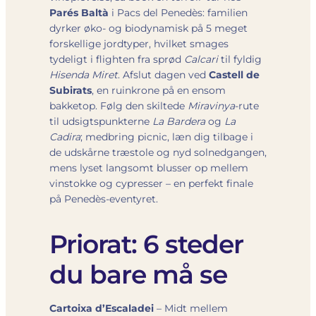
Parés Baltà
i Pacs del Penedès: familien
dyrker øko- og biodynamisk på 5 meget
forskellige jordtyper, hvilket smages
tydeligt i flighten fra sprød
Calcari
til fyldig
Hisenda Miret
. Afslut dagen ved
Castell de
Subirats
, en ruinkrone på en ensom
bakketop. Følg den skiltede
Miravinya
-rute
til udsigtspunkterne
La Bardera
og
La
Cadira
; medbring picnic, læn dig tilbage i
de udskårne træstole og nyd solnedgangen,
mens lyset langsomt blusser op mellem
vinstokke og cypresser – en perfekt finale
på Penedès-eventyret.
Priorat: 6 steder
du bare må se
Cartoixa d’Escaladei
– Midt mellem