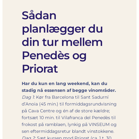
Sådan
planlægger du
din tur mellem
Penedès og
Priorat
Har du kun en lang weekend, kan du
stadig nå essensen af begge vinområder.
Dag 1
: Kør fra Barcelona til Sant Sadurní
d’Anoia (45 min.) til formiddagsrundvisning
på Cava Centre og én af de store kældre;
fortsæt 10 min. til Vilafranca del Penedès til
frokost på ramblaen, lynkig på VINSEUM og
sen eftermiddagsretur blandt vinstokkene.
Dag 2
: Sæt kursen mod Priorat (ca. 1 t. 30