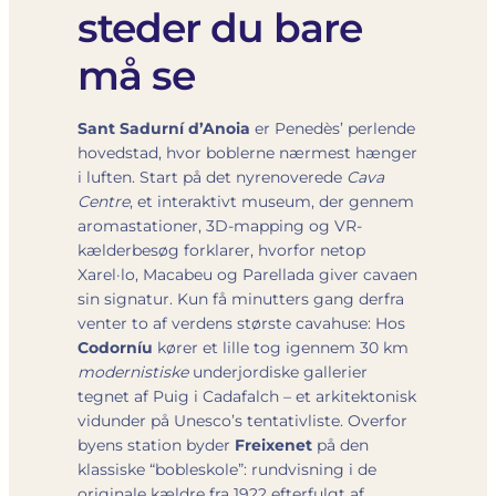
steder du bare
må se
Sant Sadurní d’Anoia
er Penedès’ perlende
hovedstad, hvor boblerne nærmest hænger
i luften. Start på det nyrenoverede
Cava
Centre
, et interaktivt museum, der gennem
aroma­stationer, 3D-mapping og VR-
kælderbesøg forklarer, hvorfor netop
Xarel·lo, Macabeu og Parellada giver cavaen
sin signatur. Kun få minutters gang derfra
venter to af verdens største cavahuse: Hos
Codorníu
kører et lille tog igennem 30 km
modernistiske
underjordiske gallerier
tegnet af Puig i Cadafalch – et arkitektonisk
vidunder på Unesco’s tentativliste. Overfor
byens station byder
Freixenet
på den
klassiske “boble­skole”: rundvisning i de
originale kældre fra 1922 efterfulgt af