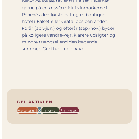
benyt de lokale taxier fra Falset. Overnat
gerne på en
masia
midt i vinmarkerne i
Penedès den første nat og et boutique-
hotel i Falset eller Gratallops den anden.
Forår (apr.-jun.) og efterår (sep.-nov.) byder
på køligere vandre-vejr, klarere udsigter og
mindre trængsel end den bagende
sommer. God tur – og
salut!
DEL ARTIKLEN
Facebook
X
LinkedIn
Pinterest