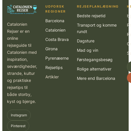
UDFORSK
REJSEPLANLÆGNING
K
REGIONER
Bedste rejsetid
b
Barcelona
Catalonien
Transport og komme
Pr
Catalonien
Rejser er en
rundt
R
online
Costa Brava
Dagsture
O
rejseguide til
Girona
Mad og vin
Catalonien med
S
Pyrenæerne
inspiration,
Førstegangsbesøg
seværdigheder,
Rejsetips
Rolige alternativer
strande, kultur
Artikler
Mere end Barcelona
og praktiske
rejsetips til
både storby,
kyst og bjerge.
Instagram
Pinterest