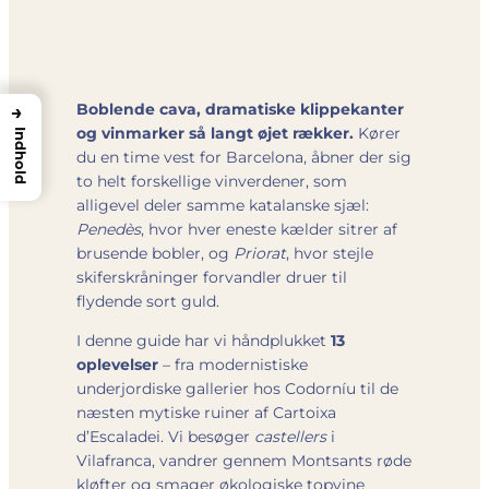
Boblende cava, dramatiske klippekanter
→
og vinmarker så langt øjet rækker.
Kører
Indhold
du en time vest for Barcelona, åbner der sig
to helt forskellige vinverdener, som
alligevel deler samme katalanske sjæl:
Penedès
, hvor hver eneste kælder sitrer af
brusende bobler, og
Priorat
, hvor stejle
skiferskråninger forvandler druer til
flydende sort guld.
I denne guide har vi håndplukket
13
oplevelser
– fra modernistiske
underjordiske gallerier hos Codorníu til de
næsten mytiske ruiner af Cartoixa
d’Escaladei. Vi besøger
castellers
i
Vilafranca, vandrer gennem Montsants røde
kløfter og smager økologiske topvine