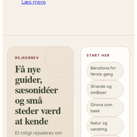
Læs mere
START HER
REJSEBREV
Få nye
Barcelona for
første gang
guider,
sæsonidéer
Strande og
småbyer
og små
Girona som
steder værd
base
at kende
Natur og
vandring
Et roligt rejsebrev om