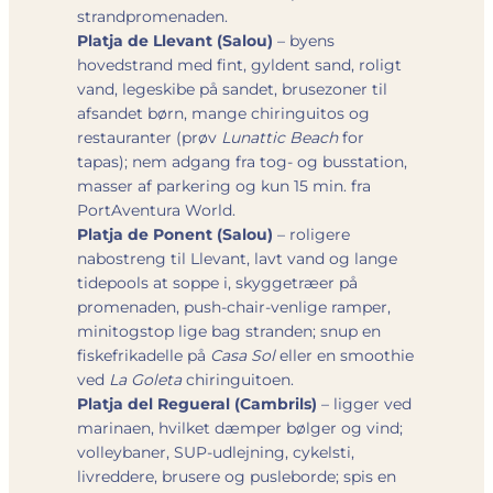
strandpromenaden.
Platja de Llevant (Salou)
– byens
hovedstrand med fint, gyldent sand, roligt
vand, legeskibe på sandet, brusezoner til
afsandet børn, mange chiringuitos og
restauranter (prøv
Lunattic Beach
for
tapas); nem adgang fra tog- og busstation,
masser af parkering og kun 15 min. fra
PortAventura World.
Platja de Ponent (Salou)
– roligere
nabostreng til Llevant, lavt vand og lange
tidepools at soppe i, skyggetræer på
promenaden, push-chair-venlige ramper,
minitogstop lige bag stranden; snup en
fiskefrikadelle på
Casa Sol
eller en smoothie
ved
La Goleta
chiringuitoen.
Platja del Regueral (Cambrils)
– ligger ved
marinaen, hvilket dæmper bølger og vind;
volleybaner, SUP-udlejning, cykelsti,
livreddere, brusere og pusleborde; spis en