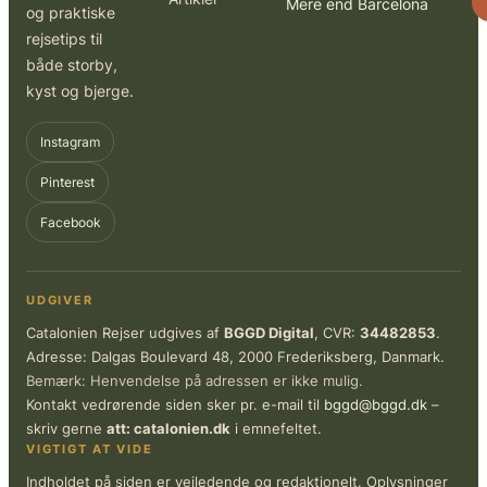
Mere end Barcelona
og praktiske
rejsetips til
både storby,
kyst og bjerge.
Instagram
Pinterest
Facebook
UDGIVER
Catalonien Rejser udgives af
BGGD Digital
, CVR:
34482853
.
Adresse: Dalgas Boulevard 48, 2000 Frederiksberg, Danmark.
Bemærk: Henvendelse på adressen er ikke mulig.
Kontakt vedrørende siden sker pr. e-mail til
bggd@bggd.dk
–
skriv gerne
att: catalonien.dk
i emnefeltet.
VIGTIGT AT VIDE
Indholdet på siden er vejledende og redaktionelt. Oplysninger