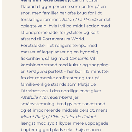
Daurada ligger perlerne som perler på en
snor, men familier har ofte brug for lidt
forskellige rammer.
Salou / La Pineda
er det
oplagte valg, hvis I vil bo midt i action med
strandpromenade, forlystelser og kort
afstand til PortAventura World.
Foretrækker I et roligere tempo med
masser af legepladser og en hyggelig
fiskerihavn, så kig mod
Cambrils
. Vil I
kombinere strand med kultur og shopping,
er
Tarragona
perfekt – her bor I 15 minutter
fra det romerske amfiteater og tæt på
familievenlige strande som Platja de
l’Arrabassada. I den nordlige ende giver
Altafulla / Torredembarra
jer
småbystemning, bred gylden sandstrand
og et imponerende middelalderslot, mens
Miami Platja / L’Hospitalet de l’Infant
længst mod syd tilbyder mere uopdagede
bugter og god plads selv i højsæsonen.