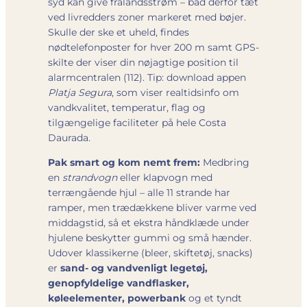
syd kan give fralandsstrøm – bad derfor tæt
ved livredders zoner markeret med bøjer.
Skulle der ske et uheld, findes
nødtelefonposter for hver 200 m samt GPS-
skilte der viser din nøjagtige position til
alarmcentralen (112). Tip: download appen
Platja Segura
, som viser realtidsinfo om
vandkvalitet, temperatur, flag og
tilgængelige faciliteter på hele Costa
Daurada.
Pak smart og kom nemt frem:
Medbring
en
strandvogn
eller klapvogn med
terrængående hjul – alle 11 strande har
ramper, men trædækkene bliver varme ved
middagstid, så et ekstra håndklæde under
hjulene beskytter gummi og små hænder.
Udover klassikerne (bleer, skiftetøj, snacks)
er
sand- og vandvenligt legetøj,
genopfyldelige vandflasker,
køleelementer, powerbank
og et tyndt