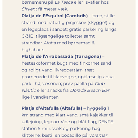
børne­menu på
La Tasca
eller isvafler hos
Sirvent
få meter væk.
Platja de l’Esquirol (Cambrils)
– bred, stille
strand med naturlig pinjeskov (skygge!) og
en legeplads i sandet; gratis parkering langs
C-31B, tilgængelige toiletter samt
strandbar
Aloha
med børnemad &
highchairs.
Platja de l’Arrabassada (Tarragona)
–
hesteskoformet bugt med finkornet sand
og roligt vand, livreddertårn, træt
promenade til klapvogne, opblæselig aqua­
park i højsæsonen; prøv paella på
Club
Nàutic
eller snacks fra
Dorada Beach Bar
lige i vandkanten.
Platja d’Altafulla (Altafulla)
– hyggelig 1
km strand med klart vand, små kajakker til
udlejning, legeområde og blåt flag; RENFE-
station 5 min. væk og parkering bag
klitterne; bestil en bocadillo på
Voramar