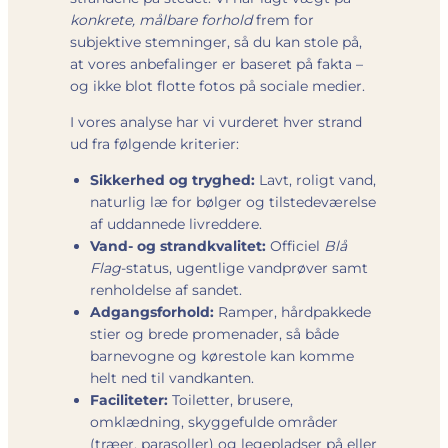
konkrete, målbare forhold
frem for
subjektive stemninger, så du kan stole på,
at vores anbefalinger er baseret på fakta –
og ikke blot flotte fotos på sociale medier.
I vores analyse har vi vurderet hver strand
ud fra følgende kriterier:
Sikkerhed og tryghed:
Lavt, roligt vand,
naturlig læ for bølger og tilstedeværelse
af uddannede livreddere.
Vand- og strandkvalitet:
Officiel
Blå
Flag
-status, ugentlige vandprøver samt
renholdelse af sandet.
Adgangsforhold:
Ramper, hårdpakkede
stier og brede promenader, så både
barnevogne og kørestole kan komme
helt ned til vandkanten.
Faciliteter:
Toiletter, brusere,
omklædning, skyggefulde områder
(træer, parasoller) og legepladser på eller