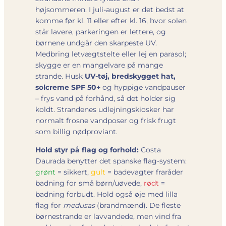
højsommeren. I juli-august er det bedst at
komme før kl. 11 eller efter kl. 16, hvor solen
står lavere, parkeringen er lettere, og
børnene undgår den skarpeste UV.
Medbring letvægtstelte eller lej en parasol;
skygge er en mangelvare på mange
strande. Husk
UV-tøj, bredskygget hat,
solcreme SPF 50+
og hyppige vandpauser
– frys vand på forhånd, så det holder sig
koldt. Strandenes udlejningskiosker har
normalt frosne vandposer og frisk frugt
som billig nødproviant.
Hold styr på flag og forhold:
Costa
Daurada benytter det spanske flag-system:
grønt
= sikkert,
gult
= badevagter fraråder
badning for små børn/uøvede,
rødt
=
badning forbudt. Hold også øje med lilla
flag for
medusas
(brandmænd). De fleste
børnestrande er lavvandede, men vind fra