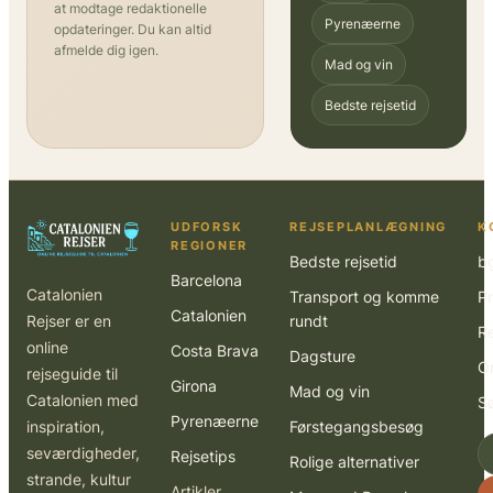
at modtage redaktionelle
Pyrenæerne
opdateringer. Du kan altid
afmelde dig igen.
Mad og vin
Bedste rejsetid
UDFORSK
REJSEPLANLÆGNING
K
REGIONER
Bedste rejsetid
b
Barcelona
Catalonien
Transport og komme
Pr
Catalonien
Rejser er en
rundt
R
online
Costa Brava
Dagsture
O
rejseguide til
Girona
Mad og vin
Catalonien med
S
Pyrenæerne
inspiration,
Førstegangsbesøg
seværdigheder,
Rejsetips
Rolige alternativer
strande, kultur
Artikler