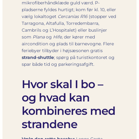
mikrofiberhåndklæde guld værd. P‐
pladserne fyldes hurtigt; kom før kl. 10, eller
vælg lokaltoget
Cercanías R16
(stopper ved
Tarragona, Altafulla, Torredembarra,
Cambrils og L’Hospitalet) eller buslinjer
som
Plana
og
Hife
, der kører med
aircondition og plads til barnevogne. Flere
feriebyer tilbyder i højsæsonen gratis
strand-shuttle
; spørg på turistkontoret og
spar både tid og parkeringsafgift.
Hvor skal I bo –
og hvad kan
kombineres med
strandene
Vælg den rette baseby:
Langs Costa