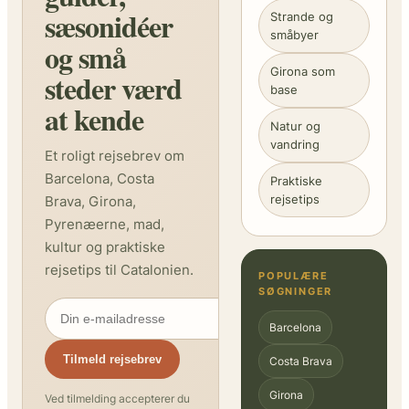
sæsonidéer
Strande og
småbyer
og små
Girona som
steder værd
base
at kende
Natur og
vandring
Et roligt rejsebrev om
Barcelona, Costa
Praktiske
rejsetips
Brava, Girona,
Pyrenæerne, mad,
kultur og praktiske
rejsetips til Catalonien.
POPULÆRE
SØGNINGER
Barcelona
Tilmeld rejsebrev
Costa Brava
Girona
Ved tilmelding accepterer du