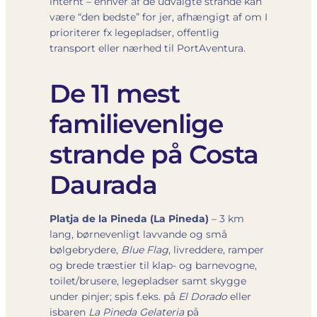
internt – enhver af de udvalgte strande kan
være “den bedste” for jer, afhængigt af om I
prioriterer fx legepladser, offentlig
transport eller nærhed til PortAventura.
De 11 mest
familievenlige
strande på Costa
Daurada
Platja de la Pineda (La Pineda)
– 3 km
lang, børnevenligt lavvande og små
bølgebrydere,
Blue Flag
, livreddere, ramper
og brede træstier til klap- og barnevogne,
toilet/brusere, legepladser samt skygge
under pinjer; spis f.eks. på
El Dorado
eller
isbaren
La Pineda Gelateria
på