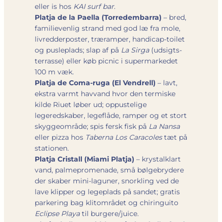
eller is hos
KAI surf bar
.
Platja de la Paella (Torredembarra)
– bred,
familievenlig strand med god læ fra mole,
livredderposter, træramper, handicap-toilet
og pusleplads; slap af på
La Sirga
(udsigts­
terrasse) eller køb picnic i supermarkedet
100 m væk.
Platja de Coma-ruga (El Vendrell)
– lavt,
ekstra varmt havvand hvor den termiske
kilde Riuet løber ud; oppustelige
legeredskaber, legeflåde, ramper og et stort
skyggeområde; spis fersk fisk på
La Nansa
eller pizza hos
Taberna Los Caracoles
tæt på
stationen.
Platja Cristall (Miami Platja)
– krystalklart
vand, palme­promenade, små bølgebrydere
der skaber mini-laguner, snorkling ved de
lave klipper og legeplads på sandet; gratis
parkering bag klitområdet og chiringuito
Eclipse Playa
til burgere/juice.