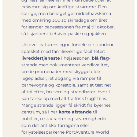
bekymre sig om kraftige strømme. Den
solrige, men behagelige middelhavsklima
med omkring 300 solskinsdage om året
forlænger badesæsonen fra maj til oktober,
så I sjældent behøver pakke regnjakken.
Ud over naturens egne fordele er strandene
spækket med familievenlige faciliteter:
livreddertjeneste
i højsæsonen,
blå flag
-
strande med dokumenteret vandkvalitet,
brede promenader med skyggefulde
legepladser, let adgang via ramper til
barnevogne og kørestole, samt et tæt net
af toiletter, brusere og strandbarer, hvor I
kan tanke op med alt fra frisk frugt til is.
Mange strande ligger få skridt fra byernes
centrum, så I har
korte afstande
til
hoteller, restauranter og seværdigheder
som det antikke Tarragona eller
forlystelsesparkerne PortAventura World