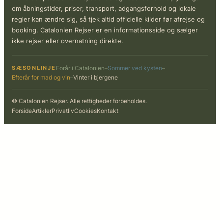
om åbningstider, priser, transport, adgangsforhold og lokale
regler kan ændre sig, så tjek altid officielle kilder før afrejse og
booking. Catalonien Rejser er en informationsside og sælger
ikke rejser eller overnatning direkte.
SÆSONLINJE
Forår i Catalonien
–
Sommer ved kysten
–
Efterår for mad og vin
–
Vinter i bjergene
© Catalonien Rejser. Alle rettigheder forbeholdes.
Forside
Artikler
Privatliv
Cookies
Kontakt