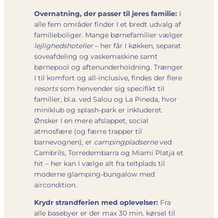
Overnatning, der passer til jeres familie:
I
alle fem områder finder I et bredt udvalg af
familieboliger. Mange børnefamilier vælger
lejlighedshoteller
– her får I køkken, separat
soveafdeling og vaskemaskine samt
børnepool og aftenunderholdning. Trænger
I til komfort og all-inclusive, findes der flere
resorts
som henvender sig specifikt til
familier, bl.a. ved Salou og La Pineda, hvor
miniklub og splash-park er inkluderet.
Ønsker I en mere afslappet, social
atmosfære (og færre trapper til
barnevognen), er
campingpladserne
ved
Cambrils, Torredembarra og Miami Platja et
hit – her kan I vælge alt fra teltplads til
moderne glamping-bungalow med
aircondition.
Krydr strandferien med oplevelser:
Fra
alle basebyer er der max 30 min. kørsel til