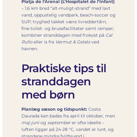
Platja de l’Arenal (L’Hospitalet de l’Infant)
– 1,6 km bred “alt-muligt-strand” med lavt
vand, oppustelig vandpark, beach-soccer og
SUP; tryghed takket være livreddertårn,
fine toilet- og bruse­faciliteter samt ramper;
kombiner stranddagen med frokost på
Cal
Rullo
eller is fra
Vermut & Gelats
ved
havnen.
Praktiske tips til
stranddagen
med børn
Planlæg sæson og tidspunkt:
Costa
Daurada kan bades fra april til oktober, men
maj-juni
og
september
er ofte ideelle –
luften ligger på 24-28 °C, vandet er lunt, og
strandene mindre fyldte end i