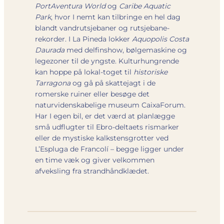
PortAventura World
og
Caribe Aquatic
Park
, hvor I nemt kan tilbringe en hel dag
blandt vandrutsjebaner og rutsjebane-
rekorder. I La Pineda lokker
Aquopolis Costa
Daurada
med delfinshow, bølgemaskine og
legezoner til de yngste. Kulturhungrende
kan hoppe på lokal-toget til
historiske
Tarragona
og gå på skattejagt i de
romerske ruiner eller besøge det
naturvidenskabelige museum CaixaForum.
Har I egen bil, er det værd at planlægge
små udflugter til Ebro-deltaets rismarker
eller de mystiske kalkstensgrotter ved
L’Espluga de Francolí – begge ligger under
en time væk og giver velkommen
afveksling fra strandhåndklædet.