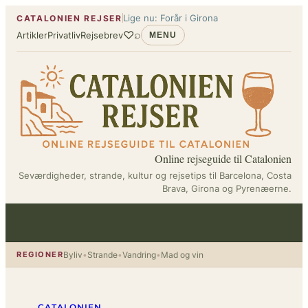
Spring
Lige nu: Forår i Girona
CATALONIEN REJSER
til
♡
⌕
Artikler
Privatliv
Rejsebrev
MENU
indhold
Online rejseguide til Catalonien
Seværdigheder, strande, kultur og rejsetips til Barcelona, Costa
Brava, Girona og Pyrenæerne.
REGIONER
Byliv
•
Strande
•
Vandring
•
Mad og vin
CATALONIEN