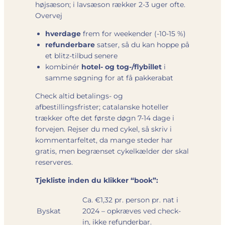
højsæson; i lavsæson rækker 2-3 uger ofte.
Overvej
hverdage
frem for weekender (-10-15 %)
refunderbare
satser, så du kan hoppe på
et blitz-tilbud senere
kombinér
hotel- og tog-/flybillet
i
samme søgning for at få pakkerabat
Check altid betalings- og
afbestillingsfrister; catalanske hoteller
trækker ofte det første døgn 7-14 dage i
forvejen. Rejser du med cykel, så skriv i
kommentarfeltet, da mange steder har
gratis, men begrænset cykelkælder der skal
reserveres.
Tjekliste inden du klikker “book”:
Ca. €1,32 pr. person pr. nat i
Byskat
2024 – opkræves ved check-
in, ikke refunderbar.