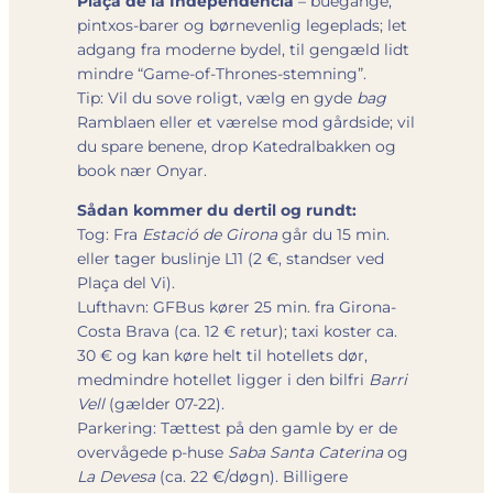
Plaça de la Independència
– buegange,
pintxos-barer og børnevenlig legeplads; let
adgang fra moderne bydel, til gengæld lidt
mindre “Game-of-Thrones-stemning”.
Tip: Vil du sove roligt, vælg en gyde
bag
Ramblaen eller et værelse mod gårdside; vil
du spare benene, drop Katedralbakken og
book nær Onyar.
Sådan kommer du dertil og rundt:
Tog: Fra
Estació de Girona
går du 15 min.
eller tager buslinje L11 (2 €, standser ved
Plaça del Vi).
Lufthavn: GFBus kører 25 min. fra Girona-
Costa Brava (ca. 12 € retur); taxi koster ca.
30 € og kan køre helt til hotellets dør,
medmindre hotellet ligger i den bilfri
Barri
Vell
(gælder 07-22).
Parkering: Tættest på den gamle by er de
overvågede p-huse
Saba Santa Caterina
og
La Devesa
(ca. 22 €/døgn). Billigere