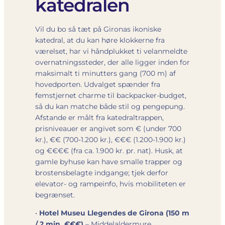
katedralen
Vil du bo så tæt på Gironas ikoniske
katedral, at du kan høre klokkerne fra
værelset, har vi håndplukket ti velanmeldte
overnatningssteder, der alle ligger inden for
maksimalt ti minutters gang (700 m) af
hovedporten. Udvalget spænder fra
femstjernet charme til backpacker-budget,
så du kan matche både stil og pengepung.
Afstande er målt fra katedraltrappen,
prisniveauer er angivet som € (under 700
kr.), €€ (700-1.200 kr.), €€€ (1.200-1.900 kr.)
og €€€€ (fra ca. 1.900 kr. pr. nat). Husk, at
gamle byhuse kan have smalle trapper og
brostensbelagte indgange; tjek derfor
elevator- og rampeinfo, hvis mobiliteten er
begrænset.
•
Hotel Museu Llegendes de Girona (150 m
/ 2 min, €€€)
– Middelaldermure