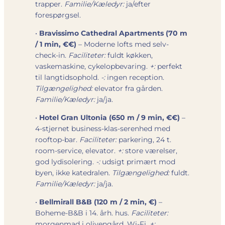
trapper.
Familie/Kæledyr:
ja/efter
forespørgsel.
•
Bravissimo Cathedral Apartments (70 m
/ 1 min, €€)
– Moderne lofts med selv-
check-in.
Faciliteter:
fuldt køkken,
vaskemaskine, cykelopbevaring.
+:
perfekt
til langtidsophold.
-:
ingen reception.
Tilgængelighed:
elevator fra gården.
Familie/Kæledyr:
ja/ja.
•
Hotel Gran Ultonia (650 m / 9 min, €€)
–
4-stjernet business-klas-serenhed med
rooftop-bar.
Faciliteter:
parkering, 24 t.
room-service, elevator.
+:
store værelser,
god lydisolering.
-:
udsigt primært mod
byen, ikke katedralen.
Tilgængelighed:
fuldt.
Familie/Kæledyr:
ja/ja.
•
Bellmirall B&B (120 m / 2 min, €)
–
Boheme-B&B i 14. årh. hus.
Faciliteter:
morgenmad i olivengård, Wi-Fi.
+: