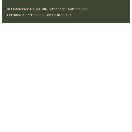
© Catalonien Rejser. Alle rettigheder forbeholdes.
Forside
Artikler
Privatliv
Cookies
Kontakt