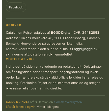
Facebook
UDGIVER
Catalonien Rejser udgives af
BGGD Digital
, CVR:
34482853
.
Adresse: Dalgas Boulevard 48, 2000 Frederiksberg, Danmark.
Bemærk: Henvendelse på adressen er ikke mulig.
Kontakt vedrørende siden sker pr. e-mail til
bggd@bggd.dk
–
skriv gerne
att: catalonien.dk
i emnefeltet.
VIGTIGT AT VIDE
Indholdet på siden er vejledende og redaktionelt. Oplysninger
om åbningstider, priser, transport, adgangsforhold og lokale
regler kan ændre sig, så tjek altid officielle kilder før afrejse og
booking. Catalonien Rejser er en informationsside og sælger
ikke rejser eller overnatning direkte.
SÆSONLINJE
Forår i Catalonien
–
Sommer ved kysten
–
Efterår for mad og vin
–
Vinter i bjergene