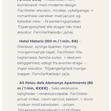
kombineret med moderne design.
Faciliteter:
elevator, minibar, cykelgarage.
+:
romantiske værelser med jacuzzi og
katedral-view.
-:
få parkeringspladser.
Tilgængelighed:
alle etager nås med
elevator.
Familie/Kæledyr:
ja/nej.
•
Hotel Historic (100 m / 1 min, €€)
–
Stenbuer, synlige bjælker, hjemlig
morgenmad på taget.
Faciliteter:
lille
tagterrasse, familie-suiter.
+:
ekstrem
beliggenhed; udsigt fra øverste etage.
-:
ingen elevator.
Tilgængelighed:
mange
trapper.
Familie/Kæledyr:
ja/ja.
•
AS Palau dels Alemanys Apartments (80
m / 1 min, €€€€)
– Seks eksklusive
lejligheder i renæssancepalæ.
Faciliteter:
privat vinbar, room-service, køkken.
+:
store
vinduer mod katedralen.
-:
prisen.
Tilgængelighed:
elevator til de fleste