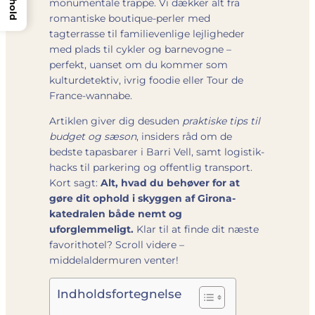
Indhold
monumentale trappe. Vi dækker alt fra
romantiske boutique-perler med
tagterrasse til familievenlige lejligheder
med plads til cykler og barnevogne –
perfekt, uanset om du kommer som
kulturdetektiv, ivrig foodie eller Tour de
France-wannabe.
Artiklen giver dig desuden
praktiske tips til
budget og sæson
, insiders råd om de
bedste tapasbarer i Barri Vell, samt logistik-
hacks til parkering og offentlig transport.
Kort sagt:
Alt, hvad du behøver for at
gøre dit ophold i skyggen af Girona-
katedralen både nemt og
uforglemmeligt.
Klar til at finde dit næste
favorithotel? Scroll videre –
middelaldermuren venter!
Indholdsfortegnelse