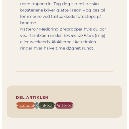
uden trappetrin. Tag dog skridsikre sko –
brostenene bliver glatte i regn – og pas på
lommerne ved tætpakkede fotostops på
broerne.
Nattero? Medbring ørepropper hvis du bor
ved Ramblaen under
Temps de Flors
(maj)
eller weekends; klokkerne i katedralen
ringer hver halve time døgnet rundt.
DEL ARTIKLEN
Facebook
X
LinkedIn
Pinterest