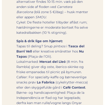
alternativer findes 10-15 min. væk på den
anden side af floden ved
Carretera
Barcelona
(blå zone 5 €/dag) – husk mønter
eller appen
SMOU
.
Cykel: De fleste hoteller tilbyder aflåst rum;
hældningerne er moderate bortset fra selve
katedralbakken (10 % stigning).
Spis & drik lige om hjørnet:
Tapas til deling? Snup
pintxos
i
Tasca del
Barri Vell
eller kreative småretter hos
Nu
Tapas
(Plaça de l’Oli).
Lokalmarked:
Mercat del Lleó
(8 min. fra
Rambla) giver dig oste, iberico-skinke og
friske empanadas til picnic på bymuren.
Caféer: For specialty-kaffe og børnevenlige
snacks prøv
La Fabrica
(cykelrytter-mecca)
eller den skyggefulde gård i
Café Context
.
Børne- og handicapvenlighed: Plaça de la
Independència er flad og har legeplads;
derfra kan man rulle/vogne langs Onyar