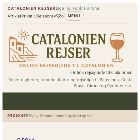
Spring
Lige nu: Forår i Girona
CATALONIEN REJSER
til
♡
⌕
Artikler
Privatliv
Rejsebrev
MENU
indhold
Online rejseguide til Catalonien
Seværdigheder, strande, kultur og rejsetips til Barcelona, Costa
Brava, Girona og Pyrenæerne.
REGIONER
Byliv
•
Strande
•
Vandring
•
Mad og vin
GIRONA