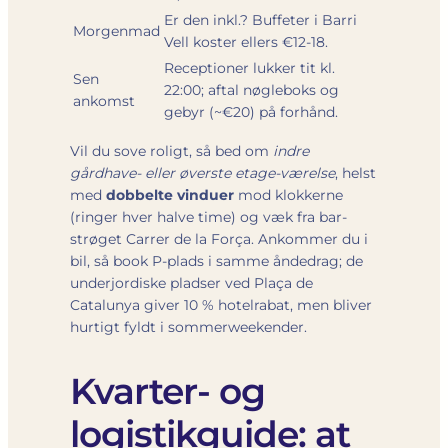
Er den inkl.? Buffeter i Barri
Morgenmad
Vell koster ellers €12-18.
Receptioner lukker tit kl.
Sen
22:00; aftal nøgleboks og
ankomst
gebyr (~€20) på forhånd.
Vil du sove roligt, så bed om
indre
gårdhave- eller øverste etage-værelse
, helst
med
dobbelte vinduer
mod klokkerne
(ringer hver halve time) og væk fra bar-
strøget Carrer de la Força. Ankommer du i
bil, så book P-plads i samme åndedrag; de
underjordiske pladser ved Plaça de
Catalunya giver 10 % hotelrabat, men bliver
hurtigt fyldt i sommerweekender.
Kvarter- og
logistikguide: at