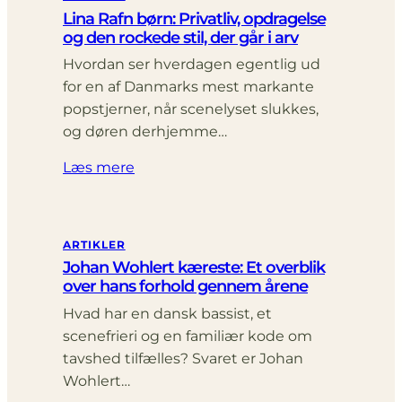
Lina Rafn børn: Privatliv, opdragelse
og den rockede stil, der går i arv
Hvordan ser hverdagen egentlig ud
for en af Danmarks mest markante
popstjerner, når scenelyset slukkes,
og døren derhjemme…
Læs mere
ARTIKLER
Johan Wohlert kæreste: Et overblik
over hans forhold gennem årene
Hvad har en dansk bassist, et
scenefrieri og en familiær kode om
tavshed tilfælles? Svaret er Johan
Wohlert…