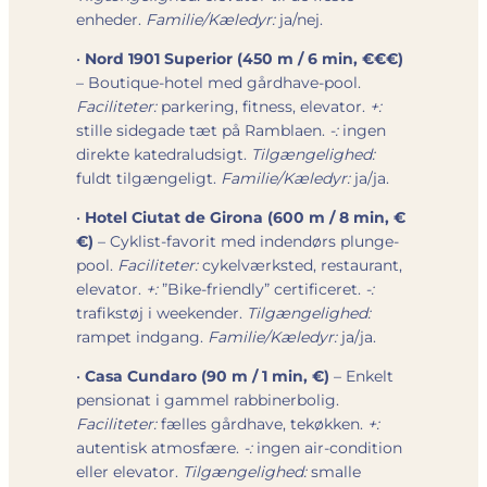
enheder.
Familie/Kæledyr:
ja/nej.
•
Nord 1901 Superior (450 m / 6 min, €€€)
– Boutique-hotel med gårdhave-pool.
Faciliteter:
parkering, fitness, elevator.
+:
stille sidegade tæt på Ramblaen.
-:
ingen
direkte katedraludsigt.
Tilgængelighed:
fuldt tilgængeligt.
Familie/Kæledyr:
ja/ja.
•
Hotel Ciutat de Girona (600 m / 8 min, €
€)
– Cyklist-favorit med indendørs plunge-
pool.
Faciliteter:
cykelværksted, restaurant,
elevator.
+:
”Bike-friendly” certificeret.
-:
trafikstøj i weekender.
Tilgængelighed:
rampet indgang.
Familie/Kæledyr:
ja/ja.
•
Casa Cundaro (90 m / 1 min, €)
– Enkelt
pensionat i gammel rabbinerbolig.
Faciliteter:
fælles gårdhave, tekøkken.
+:
autentisk atmosfære.
-:
ingen air-condition
eller elevator.
Tilgængelighed:
smalle