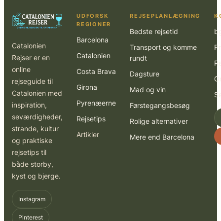
UDFORSK
REJSEPLANLÆGNING
K
REGIONER
Bedste rejsetid
b
Barcelona
Catalonien
Transport og komme
Pr
Catalonien
Rejser er en
rundt
R
online
Costa Brava
Dagsture
O
rejseguide til
Girona
Mad og vin
Catalonien med
S
Pyrenæerne
inspiration,
Førstegangsbesøg
seværdigheder,
Rejsetips
Rolige alternativer
strande, kultur
Artikler
Mere end Barcelona
og praktiske
rejsetips til
både storby,
kyst og bjerge.
Instagram
Pinterest