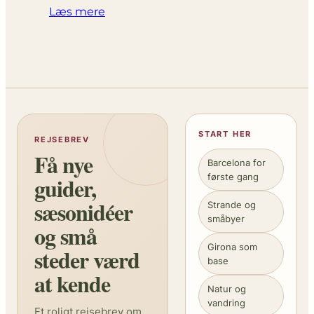
Læs mere
START HER
REJSEBREV
Få nye
Barcelona for
første gang
guider,
sæsonidéer
Strande og
småbyer
og små
Girona som
steder værd
base
at kende
Natur og
vandring
Et roligt rejsebrev om