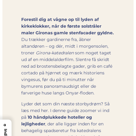
Forestil dig at vågne op til lyden af
kirkeklokker, når de første solstråler
maler Gironas gamle stenfacader gyldne.
Du trækker gardinerne fra, åbner
altandøren – og dér, midt i morgensolen,
troner
Girona-katedralen
som noget taget
ud af en middelalderfilm. Slentre få skridt
ned ad brostensbelagte gader, grib en café
cortado på hjørnet og mærk historiens
vingesus, før du på ti minutter når
bymurens panoramaudsigt eller de
farverige huse langs Onyar-floden.
Lyder det som din næste storbydrøm? Så
læs med her. I denne guide zoomer vi ind
på
10 håndplukkede hoteller og
lejligheder
, der alle ligger inden for en
→
behagelig spadseretur fra katedralens