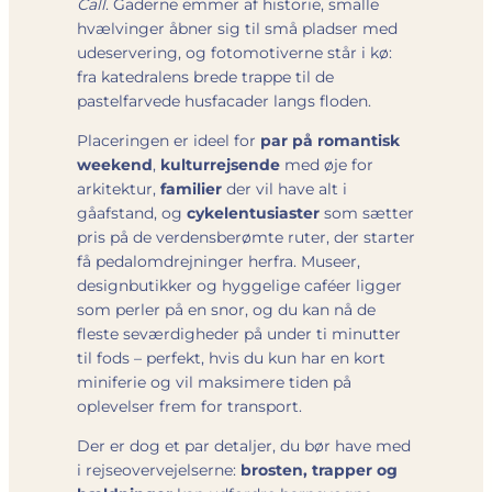
Call
. Gaderne emmer af historie, smalle
hvælvinger åbner sig til små pladser med
udeservering, og fotomotiverne står i kø:
fra katedralens brede trappe til de
pastelfarvede husfacader langs floden.
Placeringen er ideel for
par på romantisk
weekend
,
kulturrejsende
med øje for
arkitektur,
familier
der vil have alt i
gåafstand, og
cykelentusiaster
som sætter
pris på de verdensberømte ruter, der starter
få pedalomdrejninger herfra. Museer,
designbutikker og hyggelige caféer ligger
som perler på en snor, og du kan nå de
fleste seværdigheder på under ti minutter
til fods – perfekt, hvis du kun har en kort
miniferie og vil maksimere tiden på
oplevelser frem for transport.
Der er dog et par detaljer, du bør have med
i rejseovervejelserne:
brosten, trapper og