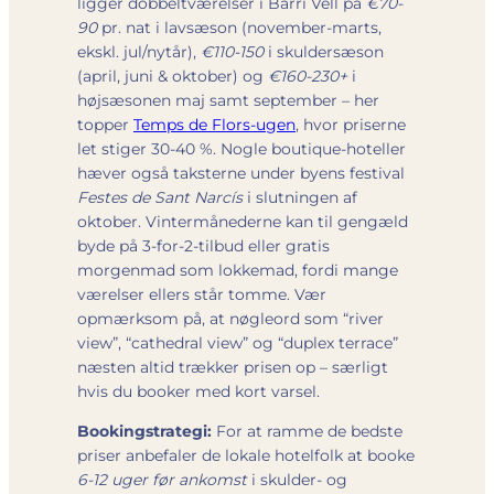
ligger dobbeltværelser i Barri Vell på
€70-
90
pr. nat i lavsæson (november-marts,
ekskl. jul/nytår),
€110-150
i skuldersæson
(april, juni & oktober) og
€160-230+
i
højsæsonen maj samt september – her
topper
Temps de Flors-ugen
, hvor priserne
let stiger 30-40 %. Nogle boutique-hoteller
hæver også taksterne under byens festival
Festes de Sant Narcís
i slutningen af
oktober. Vintermånederne kan til gengæld
byde på 3-for-2-tilbud eller gratis
morgenmad som lokkemad, fordi mange
værelser ellers står tomme. Vær
opmærksom på, at nøgleord som “river
view”, “cathedral view” og “duplex terrace”
næsten altid trækker prisen op – særligt
hvis du booker med kort varsel.
Bookingstrategi:
For at ramme de bedste
priser anbefaler de lokale hotelfolk at booke
6-12 uger før ankomst
i skulder- og